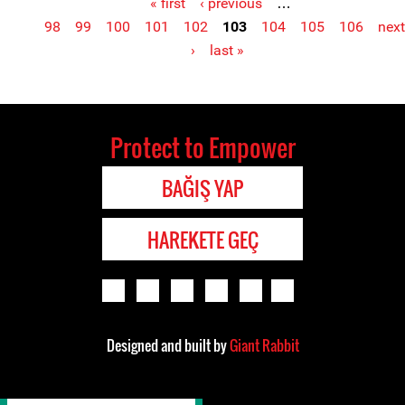
« first
‹ previous
…
Pages
98
99
100
101
102
103
104
105
106
next
›
last »
Protect to Empower
BAĞIŞ YAP
HAREKETE GEÇ
Designed and built by
Giant Rabbit