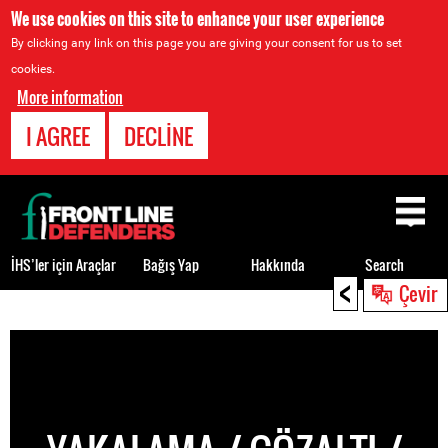
We use cookies on this site to enhance your user experience
By clicking any link on this page you are giving your consent for us to set
cookies.
More information
I AGREE
DECLINE
Back
to
top
İHS’ler için Araçlar
Bağış Yap
Hakkında
Search
<
Çevir
Back
to
top