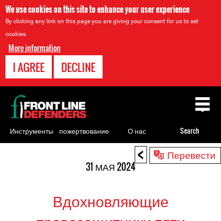
We use cookies on this site to enhance your user experience
By clicking any link on this page you are giving your consent for us to set
cookies.
More information
I AGREE
DECLINE
Back
to
top
Инструменты
пожертвование
О нас
Search
для
<
Back
Перевести
правозащитников
to
31 МАЯ 2024
top
Вдохновляющие