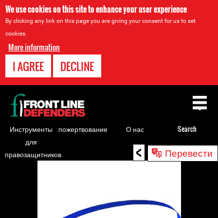
We use cookies on this site to enhance your user experience
By clicking any link on this page you are giving your consent for us to set
cookies.
More information
I AGREE
DECLINE
Back
to
top
Инструменты
пожертвование
О нас
Search
для
<
Back
Перевести
правозащитников
to
top