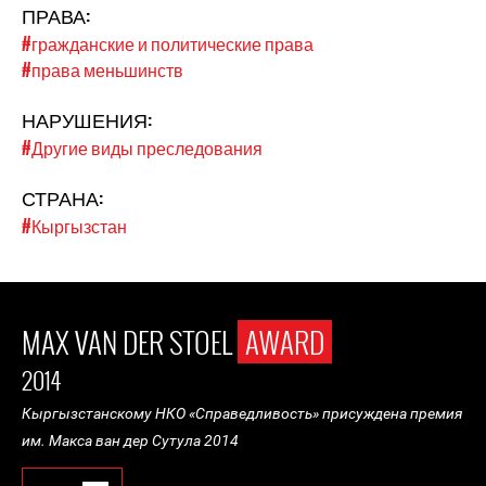
ПРАВА:
#гражданские и политические права
#права меньшинств
НАРУШЕНИЯ:
#Другие виды преследования
СТРАНА:
#Кыргызстан
MAX VAN DER STOEL
AWARD
2014
Кыргызстанскому НКО «Справедливость» присуждена премия
им. Макса
ван
дер
Сутула
2014