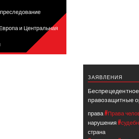
я
 преследование
 Европа и Центральная
н
ЗАЯВЛЕНИЯ
Беспрецедентное
правозащитные о
права
#Права чело
нарушения
#судеб
страна