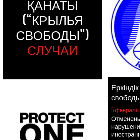
ҚАНАТЫ
(“КРЫЛЬЯ
СВОБОДЫ”)
СЛУЧАИ
Еркінді
свободы
5 февраля 
Отменены
нарушения
иностран