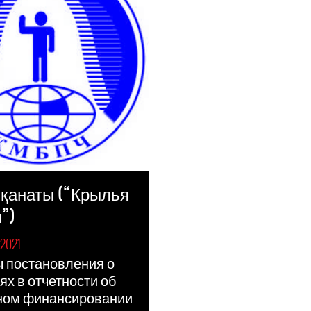
к қанаты (“Крылья
”)
2021
 постановления о
х в отчетности об
ном финансировании