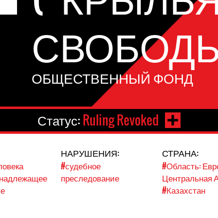
СВОБОДЫ
ОБЩЕСТВЕННЫЙ ФОНД
Статус:
Ruling Revoked
НАРУШЕНИЯ:
СТРАНА:
ловека
#судебное
#Область: Евр
 надлежащее
преследование
Центральная 
ие
#Казахстан