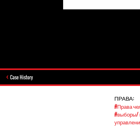
Case History
ПРАВА:
#Права че
#выборы/
управлен