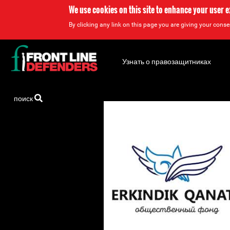
We use cookies on this site to enhance your user 
By clicking any link on this page you are giving your consen
Back
to
Узнать о правозащитниках
top
Back
поиск
to
top