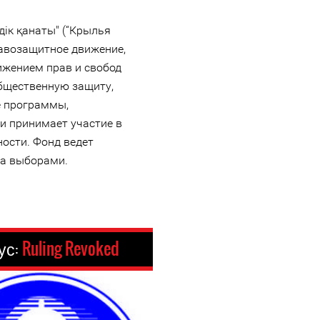
ік қанаты" (“Крылья
равозащитное движение,
ижением прав и свобод
общественную защиту,
е программы,
и принимает участие в
ости. Фонд ведет
за выборами.
ус:
Ruling Revoked