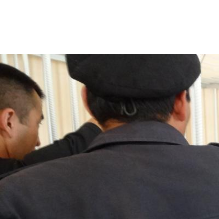
#Kazakhstan-
general-
context.jpeg