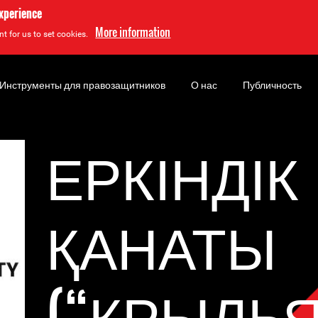
experience
More information
t for us to set cookies.
Инструменты для правозащитников
О нас
Публичность
ЕРКІНДІК
ҚАНАТЫ
(“КРЫЛЬ