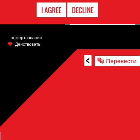
ГОРЯЧАЯ
I AGREE
DECLINE
ЛИНИЯ
пожертвование
Действовать
<
Перевести
Я