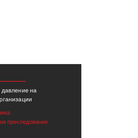
 давление на
рганизации
века
ное преследование