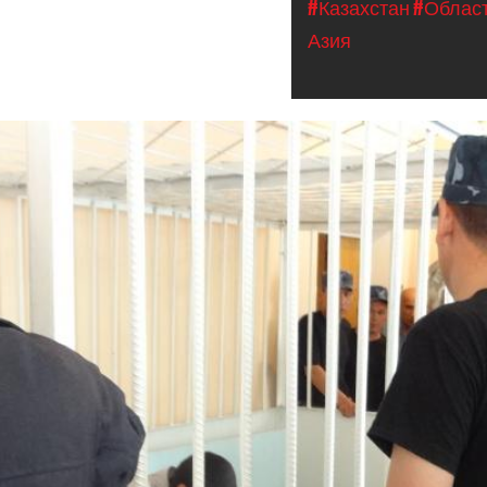
#Казахстан
#Област
Азия