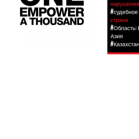
нарушени
#судебное
страна
#Область:
Азия
#Казахста