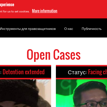
experience
More information
t for us to set cookies.
Инструменты для правозащитников
О нас
Публичность
Open Cases
:
Detention extended
Статус:
Facing c