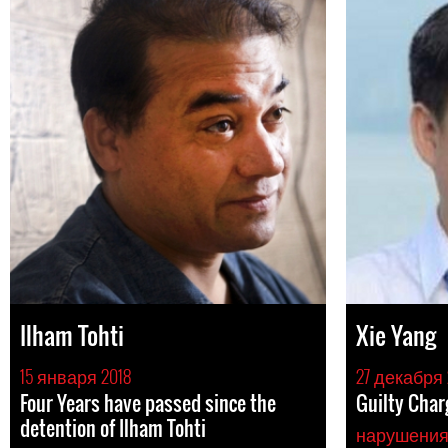
Ilham Tohti
Xie Yang
15 января 2018
27 декабря 
Four Years have passed since the
Guilty Char
detention of Ilham Tohti
нарушени