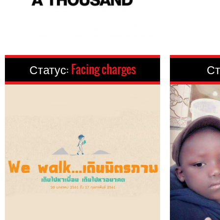
Статус:
Facing charges
Ст