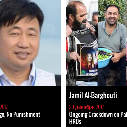
Jamil Al-Barghouti
2017
20 декабря 2017
ge, No Punishment
Ongoing Crackdown on Pal
HRDs
я