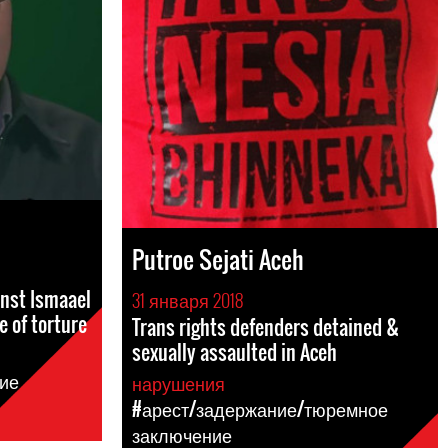
Putroe Sejati Aceh
inst Ismaael
31 января 2018
e of torture
Trans rights defenders detained &
sexually assaulted in Aceh
ие
нарушения
#арест/задержание/тюремное
заключение