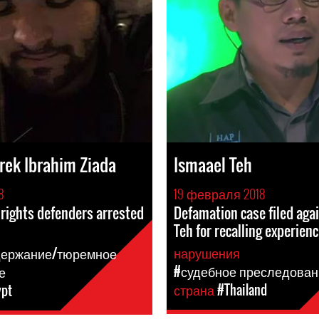
ek Ibrahim Ziada
Ismaael Teh
8
19 февраля 2018
rights defenders arrested
Defamation case filed aga
Teh for recalling experienc
я
нарушения
держание/тюремное
#судебное преследован
е
страна
#Thailand
ypt