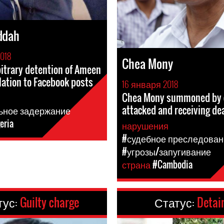
ddah
018
Chea Mony
itrary detention of Ameen
elation to Facebook posts
16 января 2018
Chea Mony summoned by c
я
attacked and receiving de
ьное задержание
eria
нарушения
#судебное преследован
#угрозы/запугивание
страна
#Cambodia
тус:
Guilty charge
Статус:
Detai