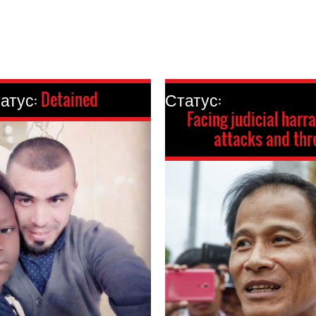
атус:
Detained
Статус:
Facing judicial harr
attacks and thr