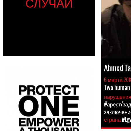
СЛУЧАИ
Ahmed Tar
6 марта 201
Two human 
нарушени
#арест/за
заключени
страна
#Eg