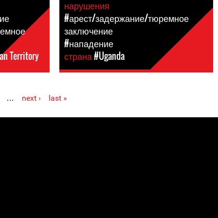
нарушения
ие
#арест/задержание/тюремное
ремное
заключение
#нападение
an Territory
страна
#Uganda
…
next ›
last »