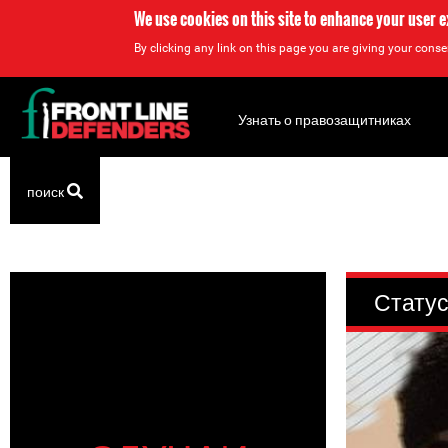
We use cookies on this site to enhance your user 
By clicking any link on this page you are giving your consen
Back
to
Узнать о правозащитниках
top
поиск
Back
to
top
Статус