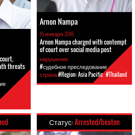
Arnon Nampa
16 января 2018
Arnon Nampa charged with contempt
of court over social media post
ourt,
нарушения
ath threats
#судебное преследование
страна
#Region: Asia Pacific
#Thailand
ие
ned
Статус:
Arrested/beaten