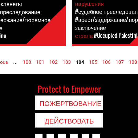
нарушения
 клеветы
#судебное преследован
 преследование
#арест/задержание/тю
держание/тюремное
заключение
е
страна
#Occupied Palestini
ina
ious
…
100
101
102
103
104
105
106
107
108
Protect to Empower
ПОЖЕРТВОВАНИЕ
ДЕЙСТВОВАТЬ