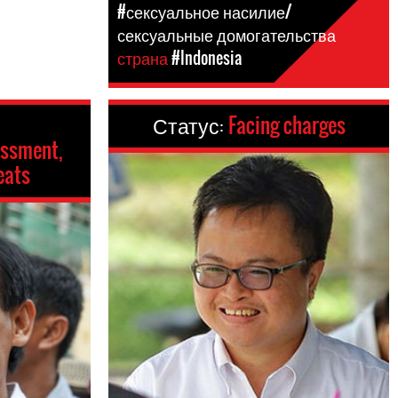
#сексуальное насилие/
сексуальные домогательства
страна
#Indonesia
Статус:
Facing charges
assment,
eats