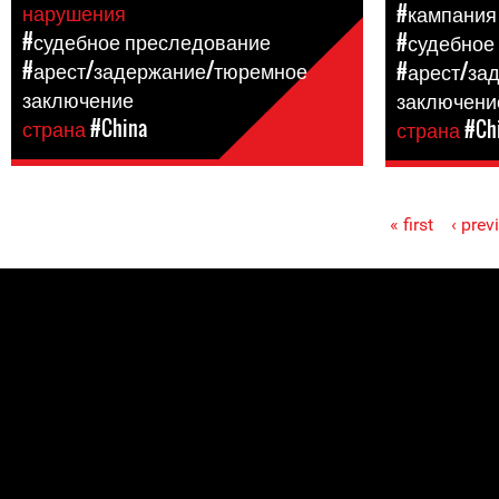
нарушения
#кампания
#судебное преследование
#судебное
#арест/задержание/тюремное
#арест/за
заключение
заключени
страна
#China
страна
#Ch
« first
‹ prev
Pages