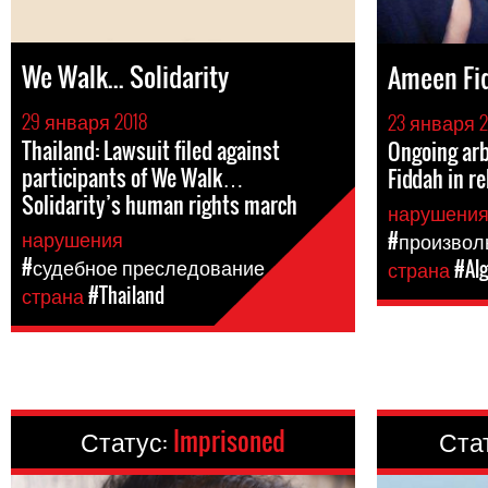
We Walk... Solidarity
Ameen Fi
29 января 2018
23 января 2
Thailand: Lawsuit filed against
Ongoing arb
participants of We Walk…
Fiddah in r
Solidarity’s human rights march
нарушени
нарушения
#произвол
#судебное преследование
страна
#Alg
страна
#Thailand
Статус:
Imprisoned
Ста