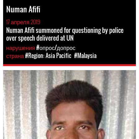
Numan Afifi
17 апреля 2019
Numan Afifi summoned for questioning by police
over speech delivered at UN
нарушения
#опрос/допрос
страна
#Region: Asia Pacific
#Malaysia