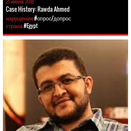
21 июня 2018
Case History: Rawda Ahmed
нарушения
#опрос/допрос
страна
#Egypt