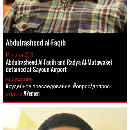
Abdulrasheed al-Faqih
14 июня 2018
Abdulrasheed Al-Faqih and Radya Al-Mutawakel
detained at Sayoun Airport
нарушения
#судебное преследование
#опрос/допрос
страна
#Yemen