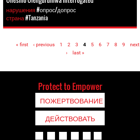
Onesmo Olengurumwa interrogated
нарушения
#опрос/допрос
страна
#Tanzania
« first
‹ previous
1
2
3
4
5
6
7
8
9
next
Pages
›
last »
Protect to Empower
ПОЖЕРТВОВАНИЕ
ДЕЙСТВОВАТЬ