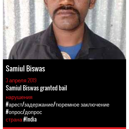
Samiul Biswas
3 апреля 2019
Samiul Biswas granted bail
нарушения
#арест/задержание/тюремное заключение
#опрос/допрос
страна
#India