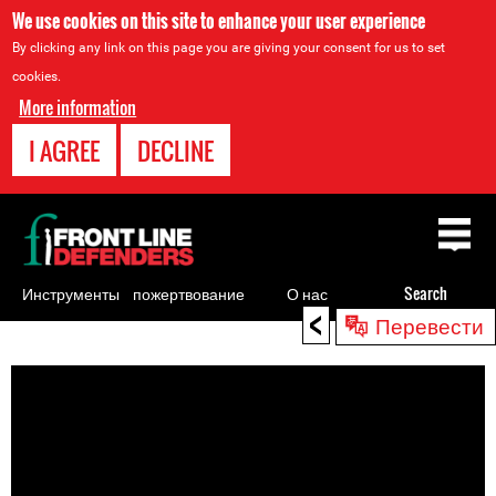
We use cookies on this site to enhance your user experience
By clicking any link on this page you are giving your consent for us to set
cookies.
More information
I AGREE
DECLINE
Back
to
top
Инструменты
пожертвование
О нас
Search
<
Перевести
для
Back
правозащитников
to
top