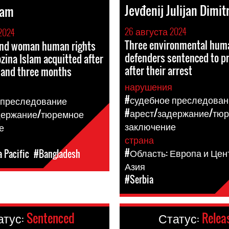
Jevđenij Julijan Dimitr
lam
26 августа 2024
2024
Three environmental huma
 and woman human rights
defenders sentenced to p
zina Islam acquitted after
after their arrest
 and three months
нарушения
я
#судебное преследован
 преследование
#арест/задержание/тю
держание/тюремное
заключение
е
страна
#Область: Европа и Це
a Pacific
#Bangladesh
Азия
#Serbia
атус:
Sentenced
Статус:
Relea