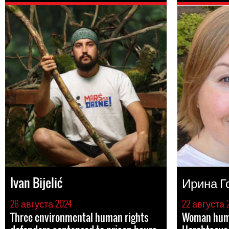
Ivan Bijelić
Ирина Г
26 августа 2024
22 августа 
Three environmental human rights
Woman huma