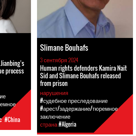
Slimane Bouhafs
3 сентября 2024
Jianbing’s
Human rights defenders Kamira Nait
ue process
Sid and Slimane Bouhafs released
from prison
нарушения
ие
#судебное преследование
ремное
#арест/задержание/тюремное
заключение
c
#China
страна
#Algeria