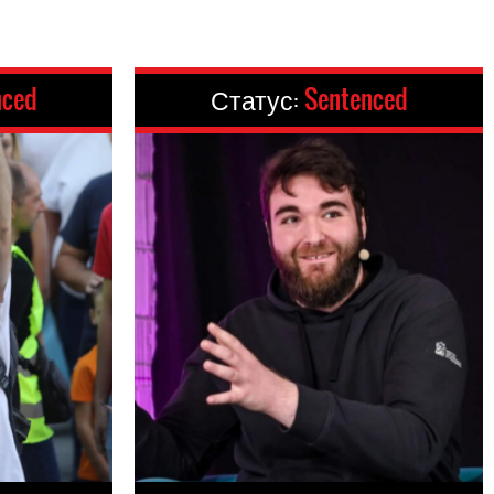
nced
Статус:
Sentenced