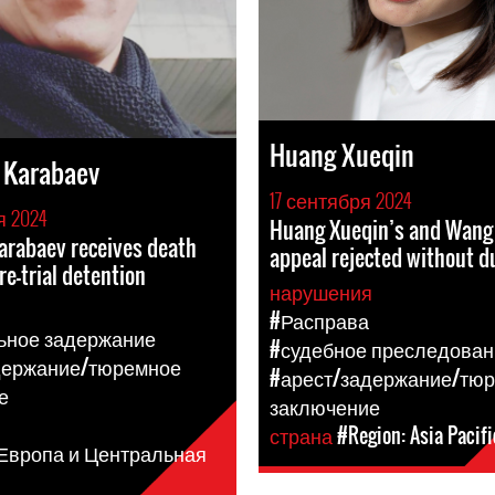
Huang Xueqin
 Karabaev
17 сентября 2024
я 2024
Huang Xueqin’s and Wang 
arabaev receives death
appeal rejected without d
re-trial detention
нарушения
я
#Расправа
ьное задержание
#судебное преследован
держание/тюремное
#арест/задержание/тю
е
заключение
страна
#Region: Asia Pacifi
 Европа и Центральная