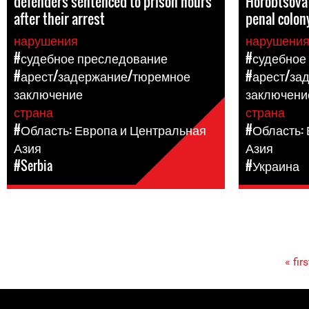
defenders sentenced to prison hours
Horobtsova 
after their arrest
penal colon
нарушения
нарушени
#судебное преследование
#судебное
#арест/задержание/тюремное
#арест/за
заключение
заключени
страна
страна
#Область: Европа и Центральная
#Область:
Азия
Азия
#Serbia
#Украина
« firs
Pages