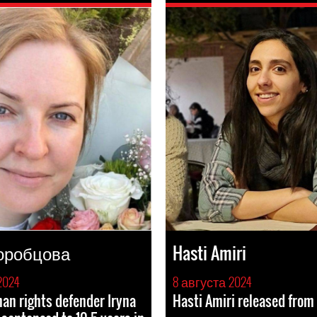
оробцова
Hasti Amiri
2024
8 августа 2024
n rights defender Iryna
Hasti Amiri released from