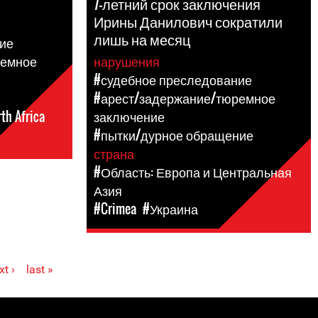
7-летний срок заключения
Ирины Данилович сократили
лишь на месяц
ие
ремное
нарушения
#судебное преследование
#арест/задержание/тюремное
th Africa
заключение
#пытки/дурное обращение
страна
#Область: Европа и Центральная
Азия
#Crimea
#Украина
xt ›
last »