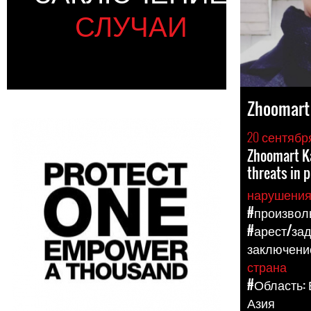
СЛУЧАИ
Zhoomart
20 сентябр
Zhoomart K
threats in p
нарушени
#произвол
#арест/за
заключени
страна
#Область:
Азия