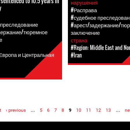
sentenced to 10.5 years in
нарушения
y
#Расправа
я
#судебное преследован
 преследование
#арест/задержание/тю
держание/тюремное
заключение
е
страна
#Region: Middle East and Nor
 Европа и Центральная
#Iran
t
‹ previous
…
5
6
7
8
9
10
11
12
13
…
ne