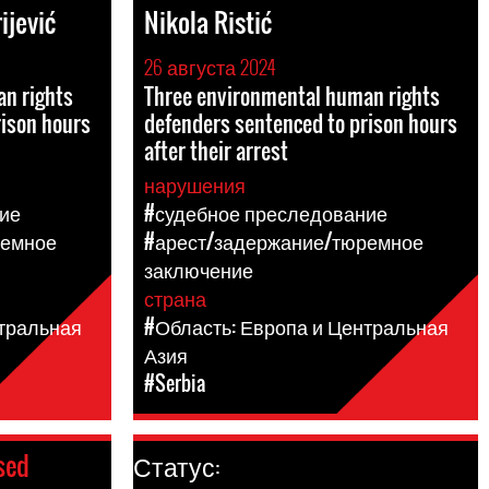
ijević
Nikola Ristić
26 августа 2024
n rights
Three environmental human rights
rison hours
defenders sentenced to prison hours
after their arrest
нарушения
ие
#судебное преследование
ремное
#арест/задержание/тюремное
заключение
страна
нтральная
#Область: Европа и Центральная
Азия
#Serbia
sed
Статус: