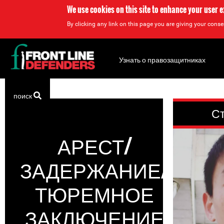
We use cookies on this site to enhance your user 
By clicking any link on this page you are giving your consen
Back
to
Узнать о правозащитниках
top
Back
поиск
to
Ст
top
АРЕСТ/
ЗАДЕРЖАНИЕ/
ТЮРЕМНОЕ
ЗАКЛЮЧЕНИЕ