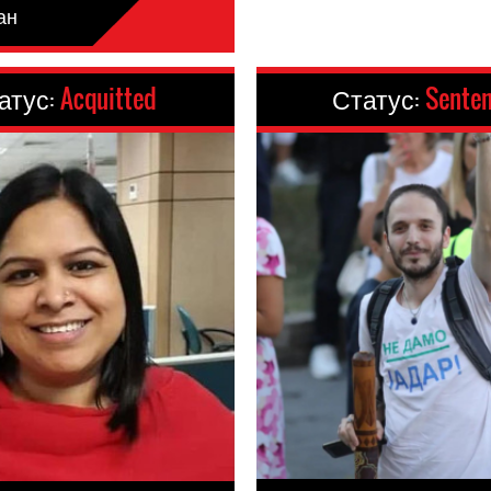
ан
атус:
Acquitted
Статус:
Sente