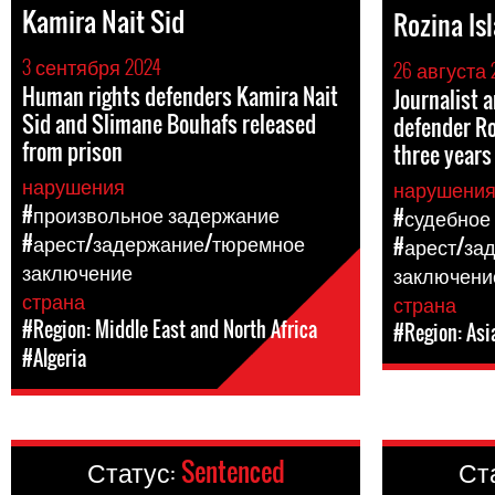
Kamira Nait Sid
Rozina Is
3 сентября 2024
26 августа 
Human rights defenders Kamira Nait
Journalist
Sid and Slimane Bouhafs released
defender Ro
from prison
three years
нарушения
нарушени
#произвольное задержание
#судебное
#арест/задержание/тюремное
#арест/за
заключение
заключени
страна
страна
#Region: Middle East and North Africa
#Region: Asi
#Algeria
Статус:
Sentenced
Ст