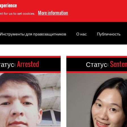
experience
More information
t for us to set cookies.
Инструменты для правозащитников
О нас
Публичность
атус:
Arrested
Статус:
Sente