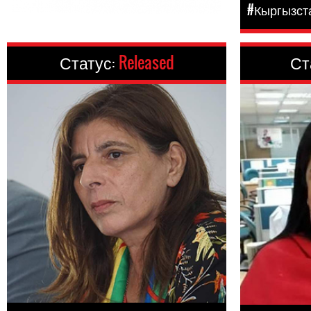
#Кыргызст
Статус:
Released
Ст