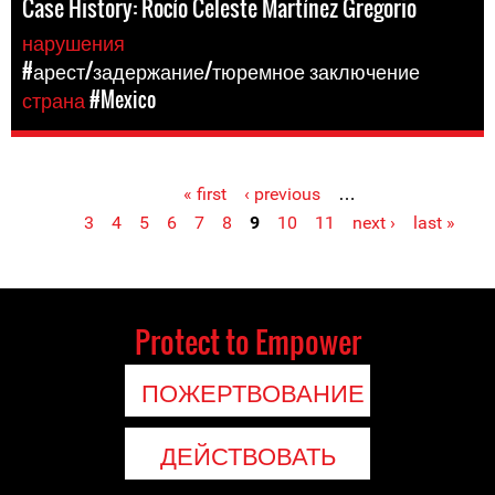
Case History: Rocío Celeste Martínez Gregorio
нарушения
#арест/задержание/тюремное заключение
страна
#Mexico
« first
‹ previous
…
Pages
3
4
5
6
7
8
9
10
11
next ›
last »
Protect to Empower
ПОЖЕРТВОВАНИЕ
ДЕЙСТВОВАТЬ