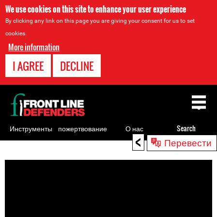
We use cookies on this site to enhance your user experience
By clicking any link on this page you are giving your consent for us to set
cookies.
More information
I AGREE
DECLINE
Back
to
top
Инструменты
пожертвование
О нас
Search
<
Перевести
для
Back
правозащитников
to
top