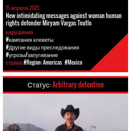
15 апреля 2025
New intimidating messages against woman human
rights defender Miryam Vargas Teutle
нарушения
#кампания клеветы
#Другие виды преследования
#угрозы/запугивание
страна
#Region: Americas
#Mexico
Статус:
Arbitrary detention