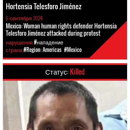
Hortensia Telesforo Jiménez
6 сентября 2024
Mexico: Woman human rights defender Hortensia
Telesforo Jiménez attacked during protest
нарушения
#нападение
страна
#Region: Americas
#Mexico
Статус:
Killed