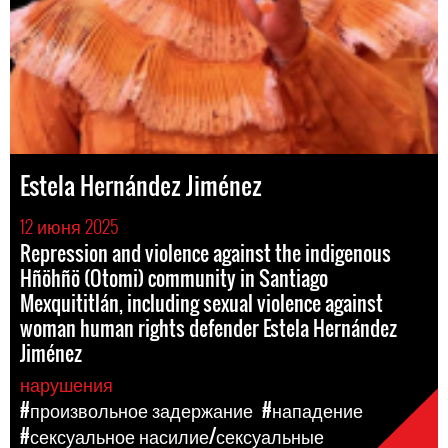
Estela Hernández Jiménez
12 июня 2025
Repression and violence against the indigenous
Hñöhñö (Otomi) community in Santiago
Mexquititlán, including sexual violence against
woman human rights defender Estela Hernández
Jiménez
нарушения
#произвольное задержание
#нападение
#сексуальное насилие/сексуальные