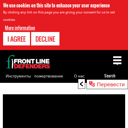
We use cookies on this site to enhance your user experience
By clicking any link on this page you are giving your consent for us to set
cookies.
More information
I AGREE
DECLINE
Back
to
top
Инструменты
пожертвование
О нас
Search
<
Перевести
для
Back
правозащитников
to
top