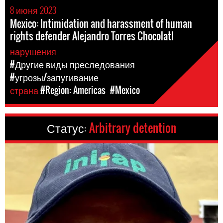
8 июня 2023
Mexico: Intimidation and harassment of human
rights defender Alejandro Torres Chocolatl
нарушения
#Другие виды преследования
#угрозы/запугивание
страна
#Region: Americas
#Mexico
Статус:
Arbitrary detention