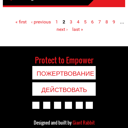
« first
‹ previous
1
2
3
4
5
6
7
8
9
…
Pages
next ›
last »
Protect to Empower
ПОЖЕРТВОВАНИЕ
ДЕЙСТВОВАТЬ
Designed and built by
Giant Rabbit