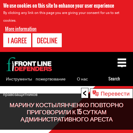
We use cookies on this site to enhance your user experience
By clicking any link on this page you are giving your consent for us to set
cookies.
More information
I AGREE
DECLINE
Back
to
top
Инструменты
пожертвование
О нас
Search
для
<
Back
Перевести
правозащитников
to
МАРИНУ КОСТЫЛЯНЧЕНКО ПОВТОРНО
top
ПРИГОВОРИЛИ К 15 СУТКАМ
АДМИНИСТРАТИВНОГО АРЕСТА