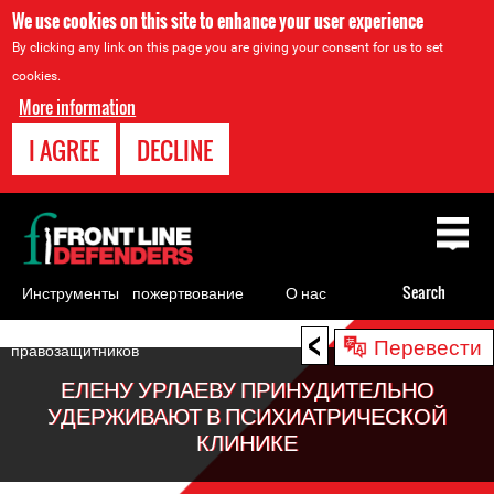
We use cookies on this site to enhance your user experience
By clicking any link on this page you are giving your consent for us to set
cookies.
More information
I AGREE
DECLINE
Back
to
top
Инструменты
пожертвование
О нас
Search
для
<
Back
Перевести
правозащитников
to
ЕЛЕНУ УРЛАЕВУ ПРИНУДИТЕЛЬНО
top
УДЕРЖИВАЮТ В ПСИХИАТРИЧЕСКОЙ
КЛИНИКЕ