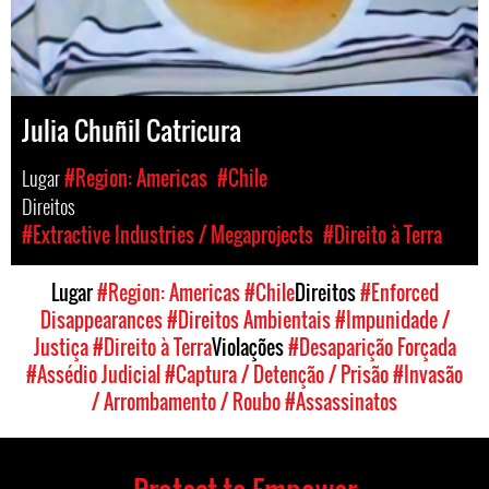
Julia Chuñil Catricura
Lugar
#Region: Americas
#Chile
Direitos
#Extractive Industries / Megaprojects
#Direito à Terra
Lugar
#Region: Americas
#Chile
Direitos
#Enforced
Disappearances
#Direitos Ambientais
#Impunidade /
Justiça
#Direito à Terra
Violações
#Desaparição Forçada
#Assédio Judicial
#Captura / Detenção / Prisão
#Invasão
/ Arrombamento / Roubo
#Assassinatos