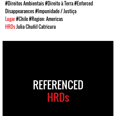
#Direitos Ambientais
#Direito à Terra
#Enforced
Disappearances
#Impunidade / Justiça
Lugar
#Chile
#Region: Americas
HRDs
Julia Chuñil Catricura
REFERENCED
HRDs