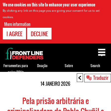
We use cookies on this site to enhance your user experience
By clicking any link on this page you are giving your consent for us to set
cookies.
More information
I AGREE
DECLINE
Back
to
top
Ferramentas para
Doação
Sobre
Search
os/as DDHs
<
Back
Traduzir
to
14 JANEIRO 2026
top
Pela prisão arbitrária e