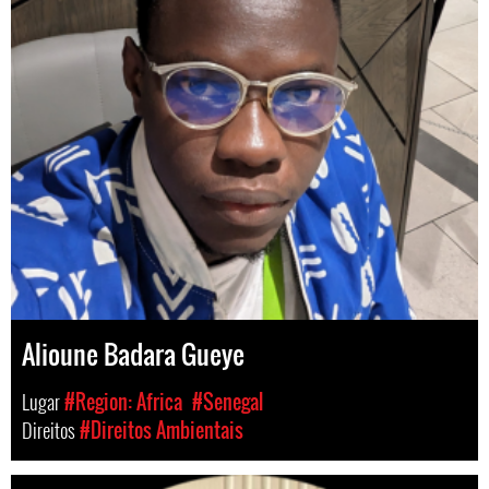
Alioune Badara Gueye
Lugar
#Region: Africa
#Senegal
Direitos
#Direitos Ambientais