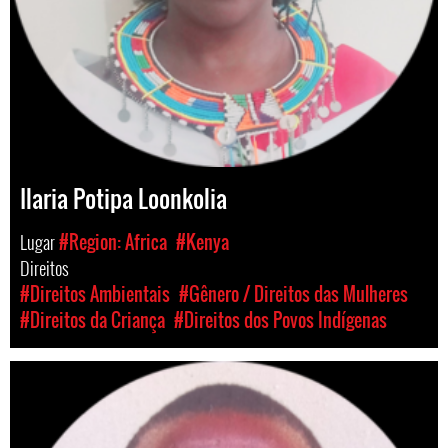
Ilaria Potipa Loonkolia
Lugar
#Region: Africa
#Kenya
Direitos
#Direitos Ambientais
#Gênero / Direitos das Mulheres
#Direitos da Criança
#Direitos dos Povos Indígenas