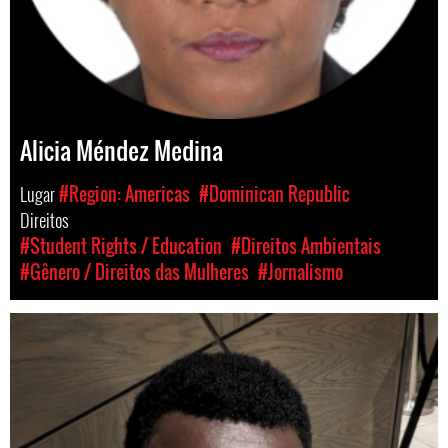
Alicia Méndez Medina
Lugar
#Region: Americas
#Dominican Republic
Direitos
#Student Rights / Education
#Direitos Ambientais
#Gênero / Direitos das Mulheres
#Jornalismo