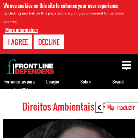
We use cookies on this site to enhance your user experience
By clicking any link on this page you are giving your consent for us to set
cookies.
More information
I AGREE
DECLINE
Back
to
top
Ferramentas para
Doação
Sobre
Search
os/as DDHs
<
Direitos Ambientais HRDs
Back
Traduzir
to
top