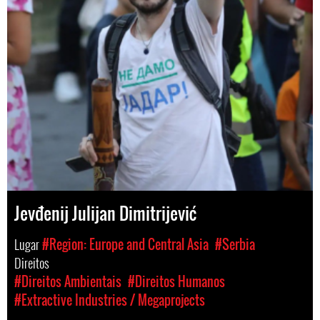
Jevđenij Julijan Dimitrijević
Lugar
#Region: Europe and Central Asia
#Serbia
Direitos
#Direitos Ambientais
#Direitos Humanos
#Extractive Industries / Megaprojects