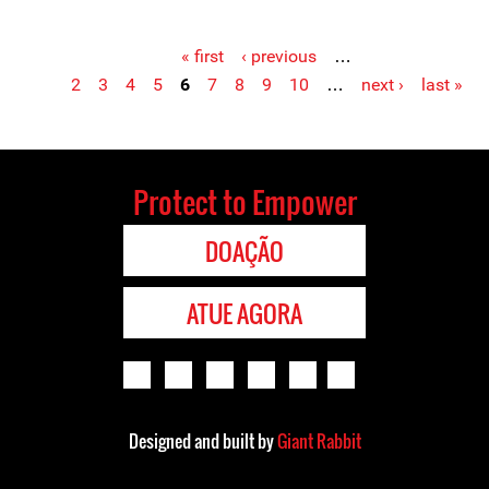
« first
‹ previous
…
Pages
2
3
4
5
6
7
8
9
10
…
next ›
last »
Protect to Empower
DOAÇÃO
ATUE AGORA
Designed and built by
Giant Rabbit