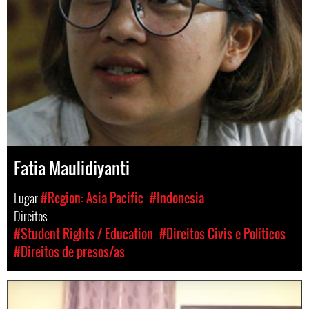
Fatia Maulidiyanti
Lugar
#Region: Asia Pacific
#Indonesia
Direitos
#Student Rights / Education
#Direitos Civis e Políticos
#Direitos de presos/as