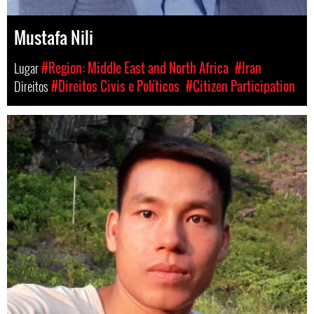
Mustafa Nili
Lugar
#Region: Middle East and North Africa
#Iran
Direitos
#Direitos Civis e Políticos
#Citizen Participation