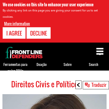
We use cookies on this site to enhance your user experience
By clicking any link on this page you are giving your consent for us to set
cookies.
More information
I AGREE
DECLINE
Back
to
top
Ferramentas para
Doação
Sobre
Search
os/as DDHs
<
Direitos Civis e Políticos HRDs
Back
Traduzir
to
top