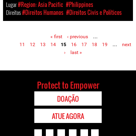
Lugar
#Region: Asia Pacific
#Philippines
Direitos
#Direitos Humanos
#Direitos Civis e Políticos
« first
‹ previous
…
Pages
11
12
13
14
15
16
17
18
19
…
next
›
last »
Protect to Empower
DOAÇÃO
ATUE AGORA