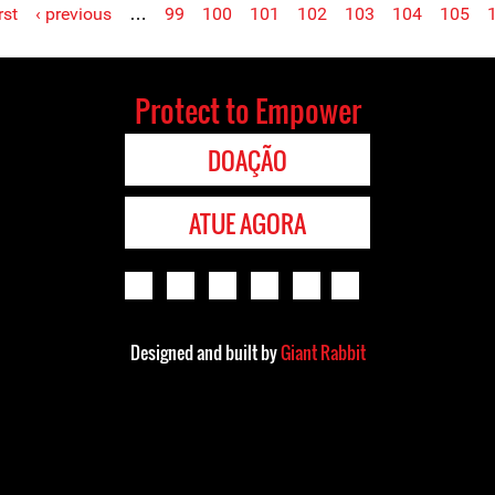
rst
‹ previous
…
99
100
101
102
103
104
105
Protect to Empower
DOAÇÃO
ATUE AGORA
Designed and built by
Giant Rabbit