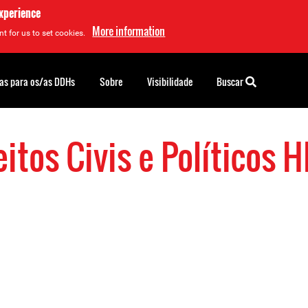
experience
More information
t for us to set cookies.
as para os/as DDHs
Sobre
Visibilidade
Buscar
eitos Civis e Políticos 