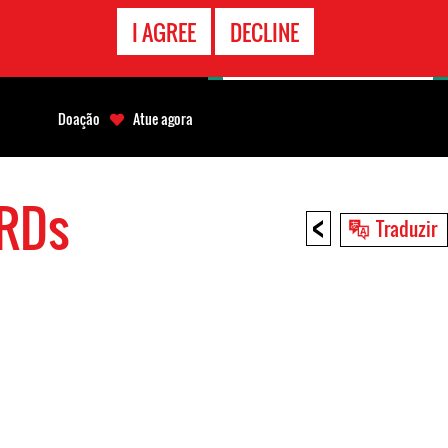
CONTATO
I AGREE
DECLINE
EMERGÊNCIA
Doação
Atue agora
HRDs
<
Traduzir