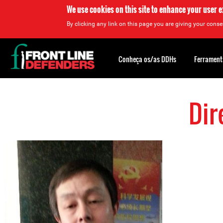
We use cookies on this site to enhance your user 
By clicking any link on this page you are giving your consen
Back
to
Conheça os/as DDHs
Ferrament
top
Dir
Back
to
top