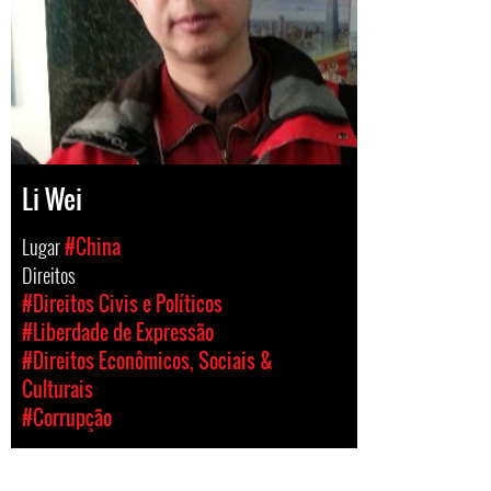
Li Wei
Lugar
#China
Direitos
#Direitos Civis e Políticos
#Liberdade de Expressão
#Direitos Econômicos, Sociais &
Culturais
#Corrupção