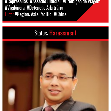
#Represálias
#Assédio Judicial
#Proibição de Viagem
#Vigilância
#Detenção Arbitrária
Lugar
#Region: Asia Pacific
#China
Status:
Harassment