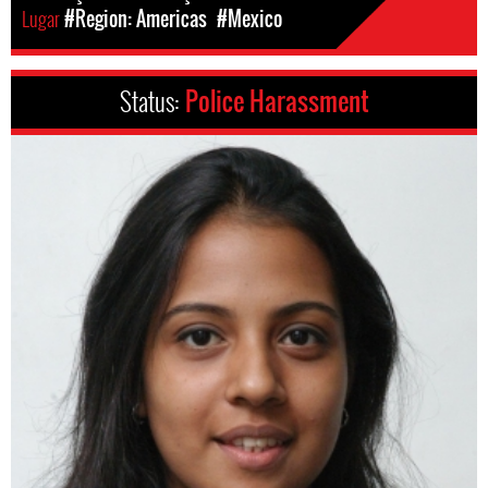
Lugar
#Region: Americas
#Mexico
Status:
Police Harassment