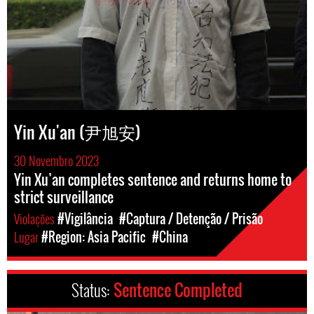
Yin Xu'an (尹旭安)
30 Novembro 2023
Yin Xu’an completes sentence and returns home to
strict surveillance
Violações
#Vigilância
#Captura / Detenção / Prisão
Lugar
#Region: Asia Pacific
#China
Status:
Sentence Completed