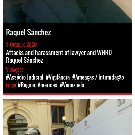
Raquel Sánchez
9 Outubro 2020
Attacks and harassment of lawyer and WHRD
Raquel Sánchez
Violações
#Assédio Judicial
#Vigilância
#Ameaças / Intimidação
Lugar
#Region: Americas
#Venezuela