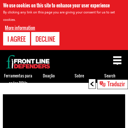
We use cookies on this site to enhance your user experience
By clicking any link on this page you are giving your consent for us to set
cookies.
More information
I AGREE
DECLINE
Back
to
top
Ferramentas para
Doação
Sobre
Search
<
Traduzir
os/as DDHs
Back
to
top