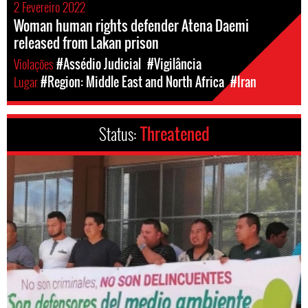
2 Fevereiro 2022
Woman human rights defender Atena Daemi
released from Lakan prison
Violações
#Assédio Judicial
#Vigilância
Lugar
#Region: Middle East and North Africa
#Iran
Status:
Threatened