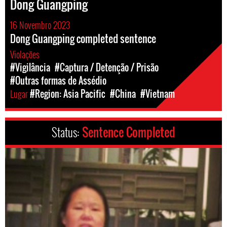
Dong Guangping
16 Novembro 2023
Dong Guangping completed sentence
Violações
#Vigilância
#Captura / Detenção / Prisão
#Outras formas de Assédio
Lugar
#Region: Asia Pacific
#China
#Vietnam
Status:
Sentence Completed