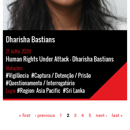
Dharisha Bastians
21 Julho 2020
Human Rights Under Attack - Dharisha Bastians
Violações
#Vigilância
#Captura / Detenção / Prisão
#Questionamento / Interrogatório
Lugar
#Region: Asia Pacific
#Sri Lanka
« first
‹ previous
1
2
3
4
5
next ›
last »
Pages