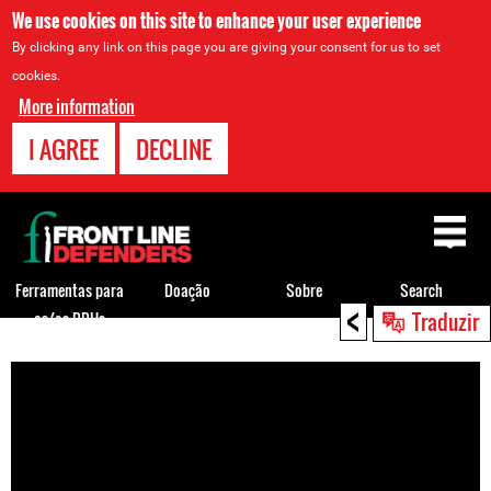
We use cookies on this site to enhance your user experience
By clicking any link on this page you are giving your consent for us to set
cookies.
More information
I AGREE
DECLINE
Back
to
top
Ferramentas para
Doação
Sobre
Search
<
Traduzir
os/as DDHs
Back
to
top