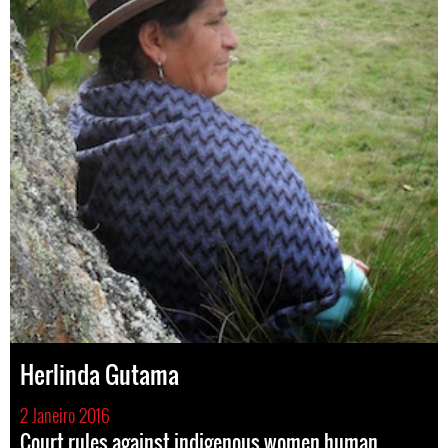
Herlinda Gutama
2 Janeiro 2016
Court rules against indigenous women human