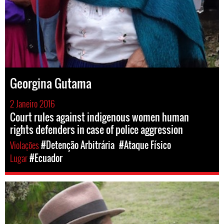
Georgina Gutama
2 Janeiro 2016
Court rules against indigenous women human
rights defenders in case of police aggression
Violações
#Detenção Arbitrária
#Ataque Físico
Lugar
#Ecuador