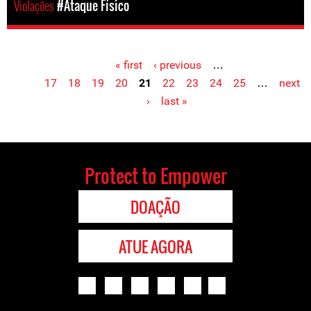
Violações
#Ataque Físico
« first
‹ previous
…
Pages
17
18
19
20
21
22
23
24
25
…
next
›
last »
Protect to Empower
DOAÇÃO
ATUE AGORA