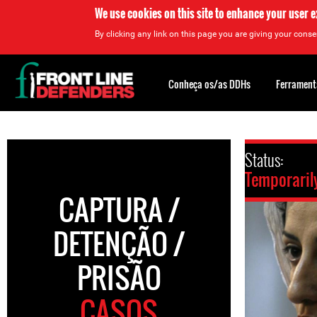
We use cookies on this site to enhance your user 
By clicking any link on this page you are giving your consen
Back
to
Conheça os/as DDHs
Ferrament
top
Back
to
Status:
top
Temporaril
CAPTURA /
DETENÇÃO /
PRISÃO
CASOS