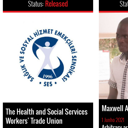
Status:
Released
Sta
Maxwell 
The Health and Social Services
Workers’ Trade Union
1 Junho 2021
Arbitrary a