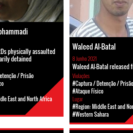
Mohammadi
Waleed Al-Batal
Ds physically assaulted
rily detained
8 Junho 2021
Waleed Al-Batal released 
etenção / Prisão
Violações
co
#Captura / Detenção / Prisã
#Ataque Físico
dle East and North Africa
Lugar
#Region: Middle East and Nor
#Western Sahara