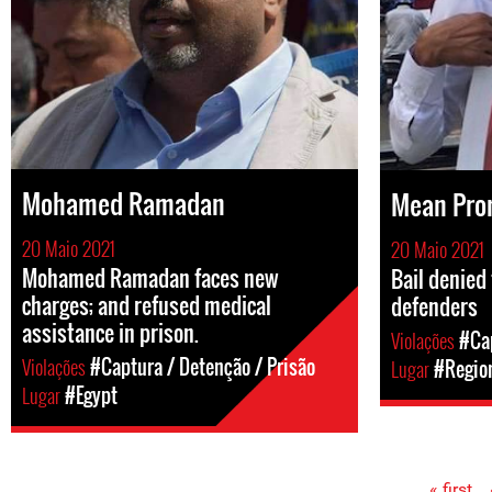
Mohamed Ramadan
Mean Pr
20 Maio 2021
20 Maio 2021
Mohamed Ramadan faces new
Bail denied
charges; and refused medical
defenders
assistance in prison.
Violações
#Cap
Violações
#Captura / Detenção / Prisão
Lugar
#Region
Lugar
#Egypt
« first