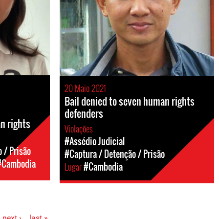
20 Maio 2021
Bail denied to seven human rights
defenders
n rights
Violações
#Assédio Judicial
 / Prisão
#Captura / Detenção / Prisão
#Cambodia
Lugar
#Cambodia
next ›
last »