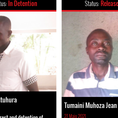
tus:
In Detention
Status:
Releas
Atuhura
Tumaini Muhoza Jean
27 Maio 2021
rrest and detention of