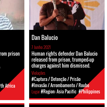
Dan Balucio
7 Junho 2021
from prison
Human rights defender Dan Balucio
released from prison, trumped-up
charges against him dismissed.
o
Violações
#Captura / Detenção / Prisão
#Invasão / Arrombamento / Roubo
th Africa
Lugar
#Region: Asia Pacific
#Philippines