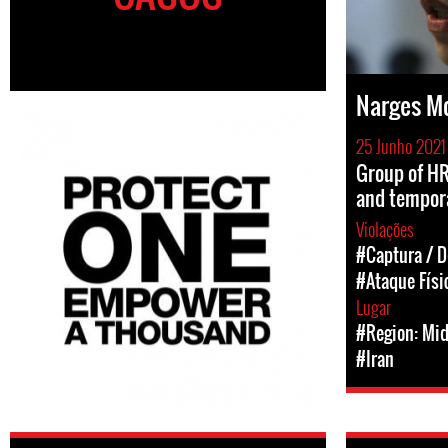
Narges 
25 Junho 2021
Group of HR
and tempora
Violações
#Captura / D
#Ataque Físi
Lugar
#Region: Mid
#Iran