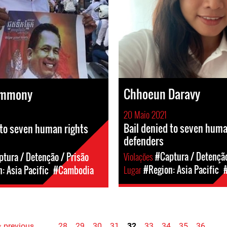
Chhoeun Daravy
ommony
20 Maio 2021
Bail denied to seven huma
 to seven human rights
defenders
Violações
#Captura / Detenção
tura / Detenção / Prisão
Lugar
#Region: Asia Pacific
: Asia Pacific
#Cambodia
‹ previous
…
28
29
30
31
32
33
34
35
36
…