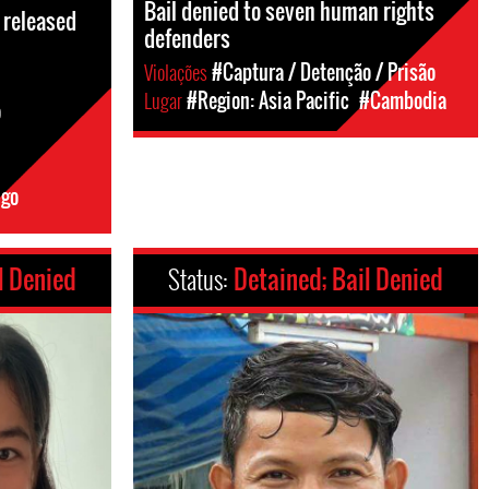
Bail denied to seven human rights
 released
defenders
Violações
#Captura / Detenção / Prisão
Lugar
#Region: Asia Pacific
#Cambodia
o
ngo
l Denied
Status:
Detained; Bail Denied