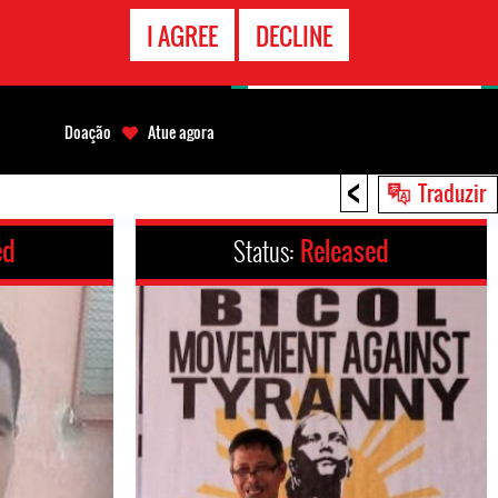
CONTATO
I AGREE
DECLINE
EMERGÊNCIA
Doação
Atue agora
<
Traduzir
ed
Status:
Released