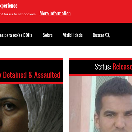
experience
More information
t for us to set cookies.
as para os/as DDHs
Sobre
Visibilidade
Buscar
Status:
Releas
y Detained & Assaulted