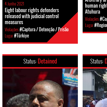
4 Junho 2021
human righ
Eight labour rights defenders
Atuhura
released with judicial control
Violações
#Cap
measures
Lugar
#Region
Violações
#Captura / Detenção / Prisão
Lugar
#Türkiye
Status:
Detained
Status:
D