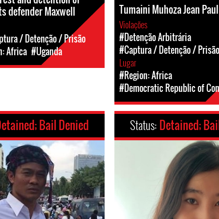
Tumaini Muhoza Jean Paul
ts defender Maxwell
Violações
#Detenção Arbitrária
tura / Detenção / Prisão
#Captura / Detenção / Prisã
: Africa
#Uganda
Lugar
#Region: Africa
#Democratic Republic of Co
etained; Bail Denied
Status:
Detained; Bai