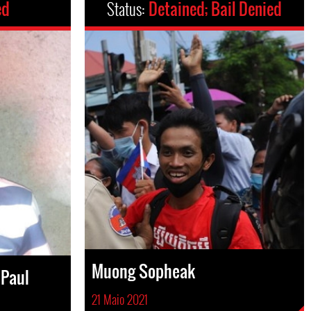
ed
Status:
Detained; Bail Denied
Muong Sopheak
 Paul
21 Maio 2021