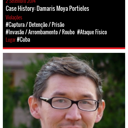
2 Setembro 2014
Case History: Damaris Moya Portieles
Violações
#Captura / Detenção / Prisão
#Invasão / Arrombamento / Roubo
#Ataque Físico
Lugar
#Cuba