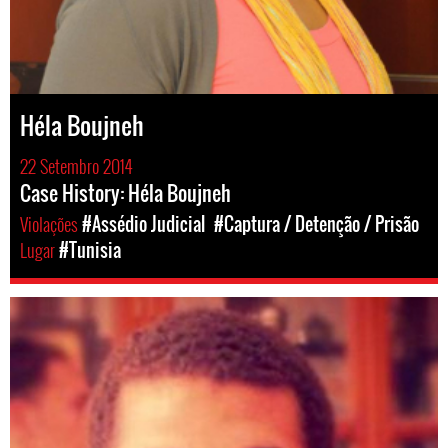
Héla Boujneh
22 Setembro 2014
Case History: Héla Boujneh
Violações
#Assédio Judicial
#Captura / Detenção / Prisão
Lugar
#Tunisia