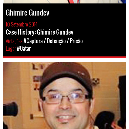
Ghimire Gundev
10 Setembro 2014
Case History: Ghimire Gundev
Violações
#Captura / Detenção / Prisão
Lugar
#Qatar