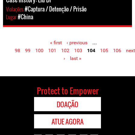
Violações
#Captura / Detenção / Prisão
Lugar
#China
« first
‹ previous
…
Pages
98
99
100
101
102
103
104
105
106
next
›
last »
Protect to Empower
DOAÇÃO
ATUE AGORA