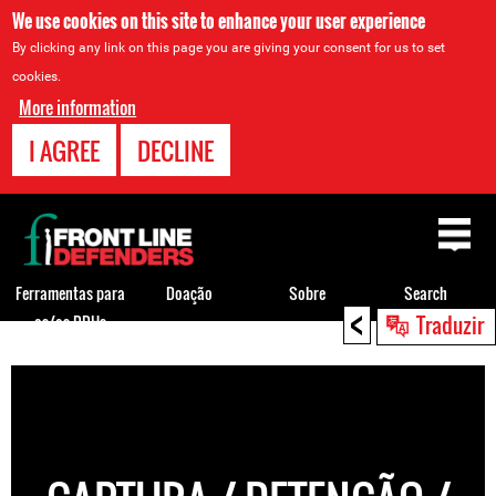
We use cookies on this site to enhance your user experience
By clicking any link on this page you are giving your consent for us to set
cookies.
More information
I AGREE
DECLINE
Back
to
top
Ferramentas para
Doação
Sobre
Search
<
Traduzir
os/as DDHs
Back
to
top