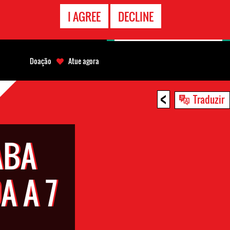
CONTATO
I AGREE
DECLINE
EMERGÊNCIA
Doação
Atue agora
<
Traduzir
ABA
A A 7