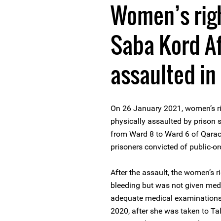
Women’s rig
Saba Kord Af
assaulted in
On 26 January 2021, women’s r
physically assaulted by prison s
from Ward 8 to Ward 6 of Qarach
prisoners convicted of public-or
After the assault, the women’s r
bleeding but was not given medic
adequate medical examinations
2020, after she was taken to Ta