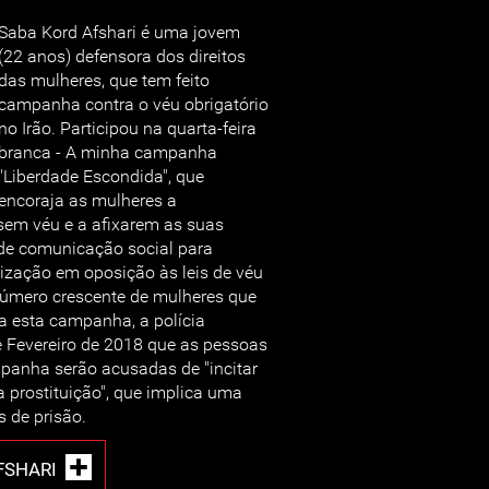
Saba Kord Afshari é uma jovem
(22 anos) defensora dos direitos
das mulheres, que tem feito
campanha contra o véu obrigatório
no Irão. Participou na quarta-feira
branca - A minha campanha
"Liberdade Escondida", que
encoraja as mulheres a
sem véu e a afixarem as suas
de comunicação social para
ização em oposição às leis de véu
número crescente de mulheres que
a esta campanha, a polícia
e Fevereiro de 2018 que as pessoas
panha serão acusadas de "incitar
 a prostituição", que implica uma
 de prisão.
FSHARI