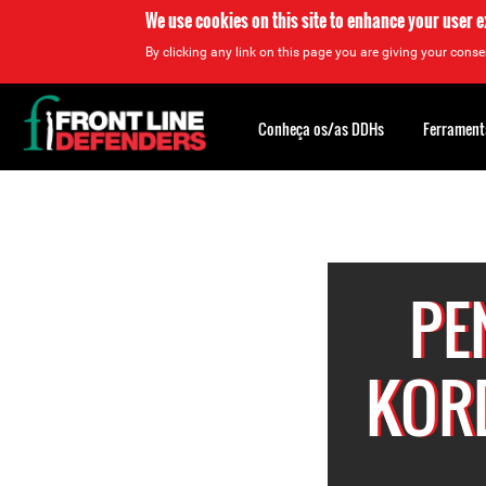
We use cookies on this site to enhance your user 
By clicking any link on this page you are giving your consen
Back
to
Conheça os/as DDHs
Ferrament
top
Back
to
top
PE
KORD