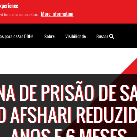
experience
More information
t for us to set cookies.
as para os/as DDHs
Sobre
Visibilidade
Buscar
NA DE PRISÃO DE S
 AFSHARI REDUZID
ANOS E 6 MESES