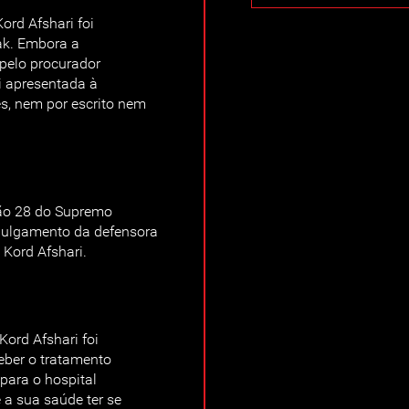
rd Afshari foi
hak. Embora a
 pelo procurador
i apresentada à
es, nem por escrito nem
ão 28 do Supremo
 julgamento da defensora
Kord Afshari.
ord Afshari foi
eber o tratamento
 para o hospital
a sua saúde ter se