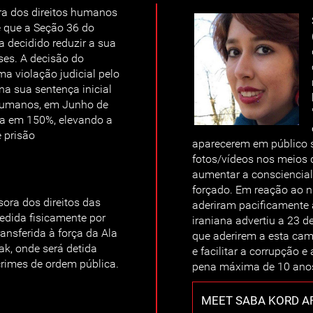
ra dos direitos humanos
e que a Seção 36 do
a decidido reduzir a sua
ses. A decisão do
ma violação judicial pelo
na sua sentença inicial
 humanos, em Junho de
a em 150%, elevando a
 prisão
aparecerem em público 
fotos/vídeos nos meios 
aumentar a consciencial
forçado. Em reação ao 
ora dos direitos das
aderiram pacificamente 
edida fisicamente por
iraniana advertiu a 23 d
ansferida à força da Ala
que aderirem a esta cam
ak, onde será detida
e facilitar a corrupção e
rimes de ordem pública.
pena máxima de 10 anos
MEET SABA KORD A