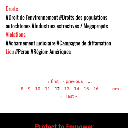
Droits
#Droit de l'environnement
#Droits des populations
autochtones
#Industries extractives / Megaprojets
Violations
#Acharnement judiciaire
#Campagne de diffamation
Lieu
#Pérou
#Région: Amériques
« first
‹ previous
…
8
9
10
11
12
13
14
15
16
…
next
Pages
›
last »
Protect to Empower