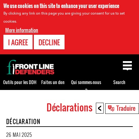
We use cookies on this site to enhance your user experience
By clicking any link on this page you are giving your consent for us to set
cookies.
More information
I AGREE
DECLINE
Back
to
top
Outils pour les DDH
Faites un don
Qui sommes-nous
Search
?
<
Déclarations
Back
Traduire
to
DÉCLARATION
top
26 MAI 2025