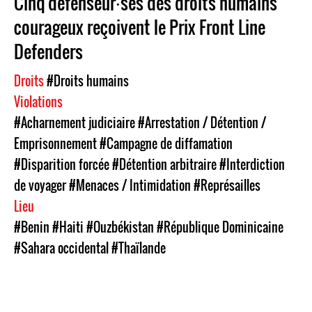
Cinq défenseur⸱ses des droits humains
courageux reçoivent le Prix Front Line
Defenders
Droits
#Droits humains
Violations
#Acharnement judiciaire
#Arrestation / Détention /
Emprisonnement
#Campagne de diffamation
#Disparition forcée
#Détention arbitraire
#Interdiction
de voyager
#Menaces / Intimidation
#Représailles
Lieu
#Benin
#Haiti
#Ouzbékistan
#République Dominicaine
#Sahara occidental
#Thaïlande