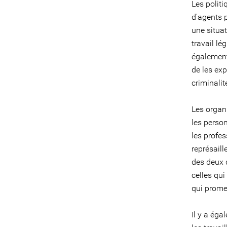
Les politi
d'agents 
une situat
travail lé
également
de les exp
criminalit
Les organi
les perso
les profes
représaill
des deux 
celles qu
qui promeu
Il y a éga