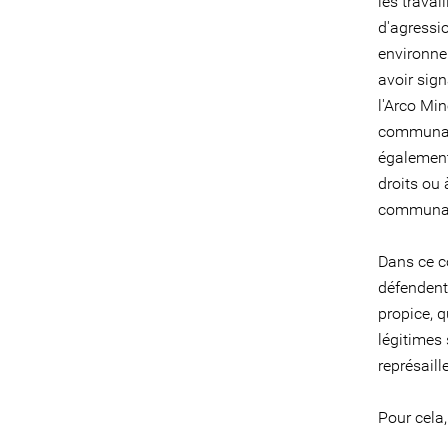
les travai
d'agressi
environne
avoir sign
l'Arco Mi
communaut
également
droits ou 
communaut
Dans ce co
défendent
propice, q
légitimes
représaill
Pour cela,