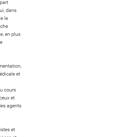
 part
ui, dans
e le
êche
e, en plus
de
imentation,
édicale et
au cours
ceux et
des agents
istes et