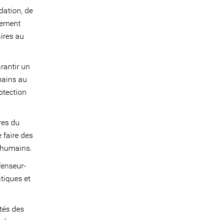
dation, de
lement
aires au
rantir un
mains au
otection
res du
 faire des
s humains.
fenseur-
tiques et
ités des