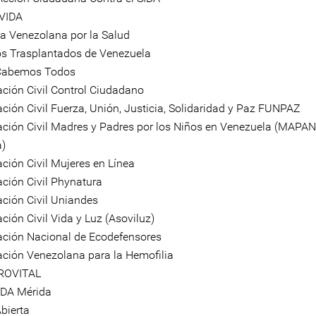
VIDA
za Venezolana por la Salud
s Trasplantados de Venezuela
 Cabemos Todos
ación Civil Control Ciudadano
ción Civil Fuerza, Unión, Justicia, Solidaridad y Paz FUNPAZ
ación Civil Madres y Padres por los Niños en Venezuela (MAPAN
a)
ción Civil Mujeres en Línea
ción Civil Phynatura
ción Civil Uniandes
ción Civil Vida y Luz (Asoviluz)
ación Nacional de Ecodefensores
ación Venezolana para la Hemofilia
ROVITAL
DA Mérida
bierta