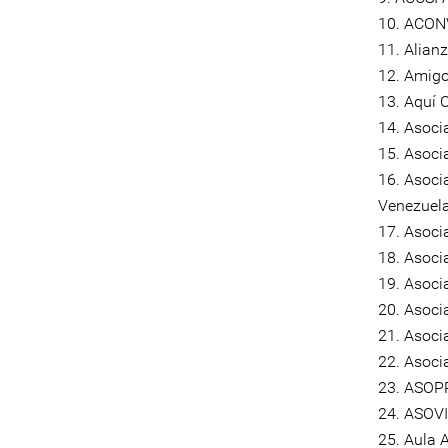
10. ACON
11. Alian
12. Amigo
13. Aquí
14. Asoci
15. Asocia
16. Asoci
Venezuel
17. Asocia
18. Asocia
19. Asocia
20. Asocia
21. Asoci
22. Asoci
23. ASOP
24. ASOVI
25. Aula A