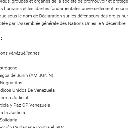
vidus, groupes et organes de la société de promouvoir et protége
ts humains et les libertés fondamentales universellement reconn
ue sous le nom de Déclaration sur les défenseurs des droits hu
tée par l'Assemblée générale des Nations Unies le 9 décembre 
 :
ions vénézuéliennes
strógeno
migos de Junín (AMIJUNÍN)
s Naguaritos
édicos Unidos De Venezuela
eforma Judicial
sticia y Paz OP Venezuela
a la Justicia
 Solidaria
Acción Ciudadana Contra el SIDA