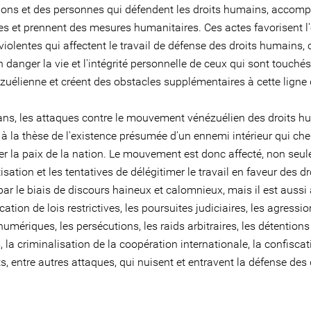
ions et des personnes qui défendent les droits humains, accom
mes et prennent des mesures humanitaires. Ces actes favorisent l
violentes qui affectent le travail de défense des droits humains, c
 danger la vie et l'intégrité personnelle de ceux qui sont touchés
zuélienne et créent des obstacles supplémentaires à cette ligne d
ans, les attaques contre le mouvement vénézuélien des droits 
à la thèse de l'existence présumée d'un ennemi intérieur qui che
ser la paix de la nation. Le mouvement est donc affecté, non seu
isation et les tentatives de délégitimer le travail en faveur des dr
r le biais de discours haineux et calomnieux, mais il est aussi 
ication de lois restrictives, les poursuites judiciaires, les agressio
umériques, les persécutions, les raids arbitraires, les détentions
s, la criminalisation de la coopération internationale, la confisca
 entre autres attaques, qui nuisent et entravent la défense des 