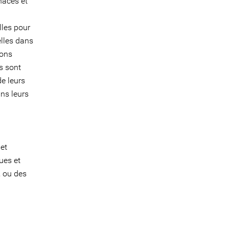
naces et
lles pour
elles dans
ions
s sont
e leurs
ans leurs
et
ues et
, ou des