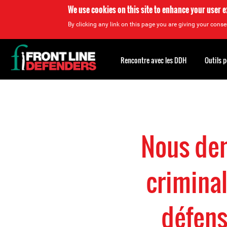
We use cookies on this site to enhance your user 
By clicking any link on this page you are giving your consen
Back
to
Rencontre avec les DDH
Outils 
top
Back
to
top
Nous dem
criminal
défens