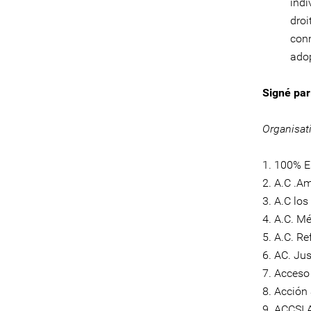
indi
droi
conn
adop
Signé par
Organisat
1. 100% E
2. A.C .A
3. A.C lo
4. A.C. M
5. A.C. R
6. AC. Ju
7. Acceso 
8. Acción
9. ACCSI 