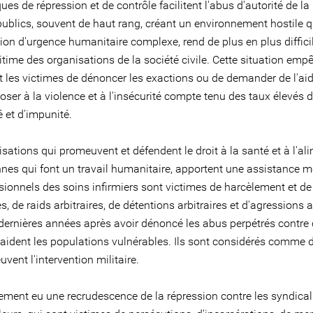
ques de répression et de contrôle facilitent l'abus d'autorité de la
publics, souvent de haut rang, créant un environnement hostile q
ion d'urgence humanitaire complexe, rend de plus en plus difficil
gitime des organisations de la société civile. Cette situation emp
 les victimes de dénoncer les exactions ou de demander de l'aid
oser à la violence et à l'insécurité compte tenu des taux élevés 
é et d'impunité.
sations qui promeuvent et défendent le droit à la santé et à l'al
nnes qui font un travail humanitaire, apportent une assistance m
sionnels des soins infirmiers sont victimes de harcèlement et de
es, de raids arbitraires, de détentions arbitraires et d'agressions 
dernières années après avoir dénoncé les abus perpétrés contre 
i aident les populations vulnérables. Ils sont considérés comme 
vent l'intervention militaire.
lement eu une recrudescence de la répression contre les syndical