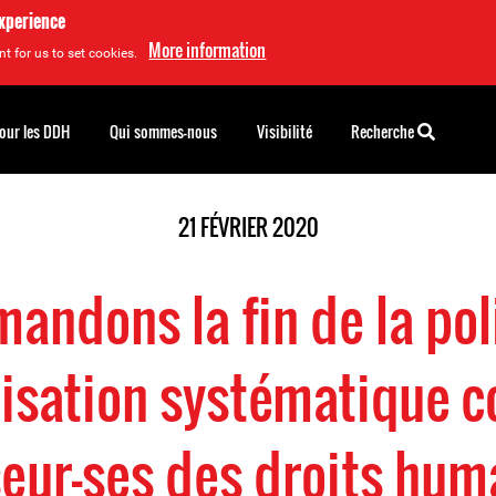
experience
More information
t for us to set cookies.
pour les DDH
Qui sommes-nous
Visibilité
Recherche
21 FÉVRIER 2020
andons la fin de la pol
isation systématique c
eur-ses des droits hum