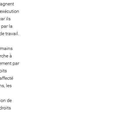
pagnent
'exécution
ar ils
 par la
e travail.
humains
rche à
lement par
oits
affecté
ns, les
tion de
droits