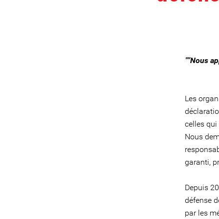
""Nous app
Les organi
déclarati
celles qui
Nous dema
responsabl
garanti, 
Depuis 200
défense d
par les mé