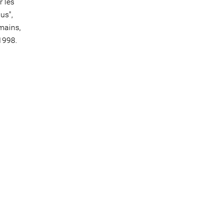
r les
us",
mains,
1998.