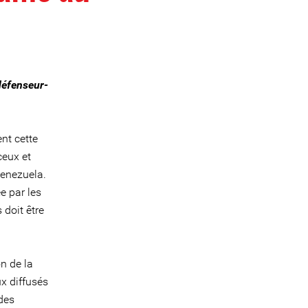
 défenseur-
nt cette
ceux et
Venezuela.
e par les
 doit être
on de la
x diffusés
 des