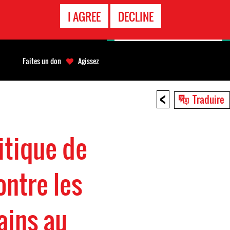
APPEL
I AGREE
DECLINE
D'URGENCE
Faites un don
Agissez
<
Traduire
itique de
ontre les
ains au