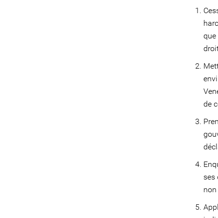
Cess
harc
que 
droi
Mett
envi
Vene
de c
Pren
gouv
décl
Enqu
ses 
non 
Appl