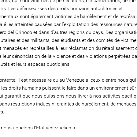
lleurs, qui sont victimes de persécutions, d'incarcérations, de me
ons. Les défenseur-ses des droits humains autochtones et
mentaux sont également victimes de harcèlement et de représai
alé les atteintes causées par l'exploitation des ressources natur
nero del Orinoco et dans d'autres régions du pays. Des organisat
aires et des militants, des étudiants et des comités de victime
 menacés en représailles à leur réclamation du rétablissement d
à leur dénonciation de la violence et des violations perpétrées d
és et leurs espaces quotidiens.
ntexte, il est nécessaire qu'au Venezuela, ceux d'entre nous qui
 les droits humains puissent le faire dans un environnement sûr 
ui garantit que nous puissions nous livrer à nos activités pacifiq
 sans restrictions indues ni craintes de harcèlement, de menaces
es.
 nous appelons l'État vénézuélien à :