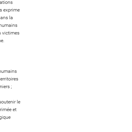
lations
rs exprime
dans la
s humains
s victimes
ne.
s humains
rritoires
iers ;
outenir le
Crimée et
égique