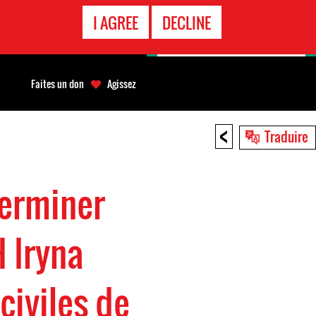
APPEL
I AGREE
DECLINE
D'URGENCE
Faites un don
Agissez
<
Traduire
terminer
H Iryna
civiles de