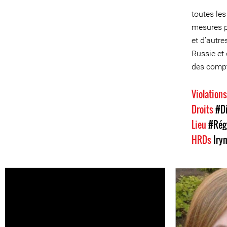
toutes les
mesures p
et d’autr
Russie et 
des compt
Violation
Droits
#Di
Lieu
#Régi
HRDs
Iry