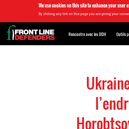
We use cookies on this site to enhance your user 
By clicking any link on this page you are giving your consen
Back
to
Rencontre avec les DDH
Outils 
top
Back
to
top
Ukraine
l’endr
Horobtsov