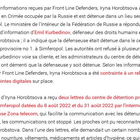
 informations reçues par Front Line Defenders, Iryna Horobtsova 
 en Crimée occupée par la Russie et est détenue dans un lieu sec
. Le ministère de l’Intérieur de la Fédération de Russie a répondu
’information d’
Emil Kurbedinov
, défenseur des droits humains 
robtsova ; il a indiqué que la défenseuse était détenue dans le c
provisoire no 1. à Simferopol. Les autorités ont refusé à plusieur
rbedinov voie sa cliente, et les administrateurs du centre de dét
e ont démenti que la défenseuse y soit détenue. Selon les inform
r Front Line Defenders, Iryna Horobtsova a été
contrainte à un re
intes digitales
sur place.
e d’Iryna Horobtsova a reçu
deux lettres du centre de détention pr
imferopol datées du 8 août 2022 et du 31 août 2022 par l’interm
sse Zona telecom,
qui facilite la communication avec les détenu
, les communications ont stoppé. Les proches ont pu reconnaitre 
orobstova. Dans l’une des lettres, elle demandait un certain nom
 : nourriture, vêtements, médicaments et articles d’hygiène, ce qu