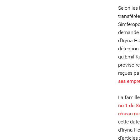
Selon les
transférée
Simferopol
demande d
d’Iryna Ho
détention 
qu’Emil Ku
provisoir
reçues pa
ses empre
La famill
no 1 de S
réseau ru
cette date
d’Iryna H
d’articles