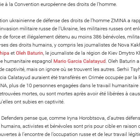
rtie à la Convention européenne des droits de l’homme.
ation ukrainienne de défense des droits de l’homme ZMINA a rap
invasion militaire russe de l’Ukraine, les militaires russes ont enle
e de force et illégalement détenu au moins 386 bénévoles, milita
⸱ses des droits humains, y compris les journalistes de Nova Ka
yhipa
et
Oleh Baturin
, le journaliste de la région de Kiev Dmytro K
le humanitaire espagnol
Mario Garcia Calatayud
. Oleh Baturin a
 de captivité, mais on ignore où se trouvent les autres. Serhii Tsy
cia Calatayud auraient été transférés en Crimée occupée par la 
NA, plus de 10 personnes engagées dans le travail humanitaire 
retrouvées mortes, ou sont mortes après avoir été libérées à cau
u’elles ont subies en captivité.
e Defenders pense que, comme Iryna Horobtsova, d’autres défens
 humains, activistes et bénévoles sont pris pour cible en raison 
ouvertes à l’encontre de l’occupation russe et de leur travail légi