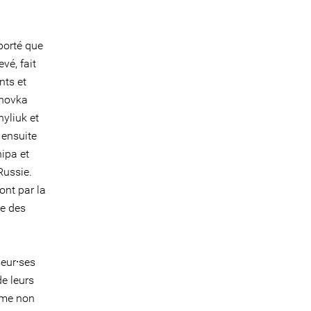
porté que
vé, fait
nts et
khovka
hyliuk et
 ensuite
hipa et
Russie.
ont par la
se des
eur⸱ses
de leurs
time non