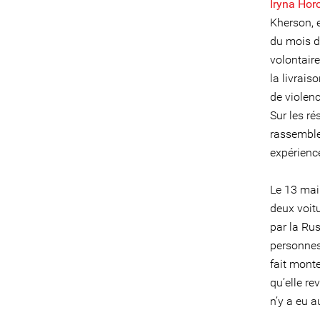
Iryna Ho
Kherson, 
du mois d
volontaire
la livrais
de violenc
Sur les r
rassemble
expérience
Le 13 mai
deux voit
par la Rus
personnes
fait mont
qu’elle re
n’y a eu a