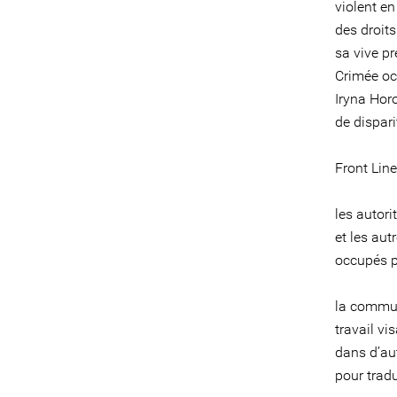
violent e
des droit
sa vive pr
Crimée oc
Iryna Horo
de dispari
Front Line
les autori
et les aut
occupés p
la communa
travail vi
dans d’aut
pour tradu