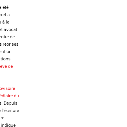
a été
ret à
 à la
et avocat
entre de
s reprises
ention
ations
levé de
ovisoire
édiaire du
s. Depuis
l’écriture
bre
i indique