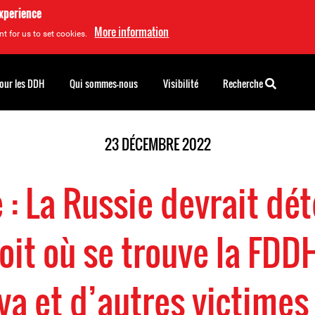
experience
More information
t for us to set cookies.
pour les DDH
Qui sommes-nous
Visibilité
Recherche
23 DÉCEMBRE 2022
 : La Russie devrait dé
oit où se trouve la FDD
a et d’autres victimes 