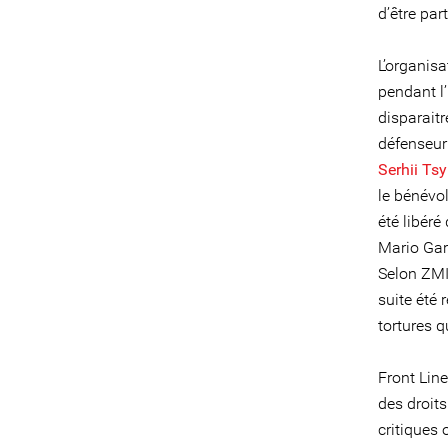
d’être pa
L’organis
pendant l’
disparaitr
défenseur
Serhii Ts
le bénévo
été libéré
Mario Gar
Selon ZMI
suite été 
tortures q
Front Lin
des droits
critiques 