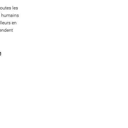
toutes les
ts humains
lleurs en
rendent
e