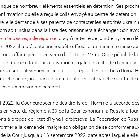
anque de nombreux éléments essentiels en détention. Ses proche
firmation qu’elle a reçu le colis envoyé au centre de détention.
ttre, elle demande à ses parents de contacter les autorités ukrain
m soit inclus dans la liste des prisonniers à échanger. Son avoc
ov,
n’a pas reçu de réponse
lorsqu’il a tenté de joindre Iryna en dé
let 2022, il a présenté une requête officielle au ministère russe de 
r une affaire pénale en vertu de l’article 127 du Code pénal de la
 de Russie relatif à « la privation illégale de la liberté d’un indiv
liée à son enlèvement », ce qui a été rejeté. Les proches d’Iryna
qu’elle ne reçoive pas de traitement médical, car elle souffre de
ues à un anévrisme cérébral.
t 2022, la Cour européenne des droits de l’Homme a accordé de
s en vertu du règlement 39 de la Cour, exhortant la Russie à four
ns à propos de l’état d’Iryna Horobtsova. La Fédération de Russi
former à la demande, malgré son obligation de se conformer au
 de la Cour jusqu’au 16 septembre 2022, date après laquelle elle