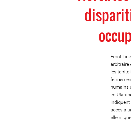
disparit
occup
Front Lin
arbitraire
les terri
fermement 
humains uk
en Ukraine
indiquent 
accès à u
elle ni qu