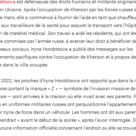
robtsova
est défenseuse des droits humains et militante originair
en Ukraine. Après l’occupation de Kherson par les forces russes 
e mars, elle a commencé à fournir de l’aide en tant que chauffe
 aux travailleurs de la santé pour assurer le transport vers l’hôpit
on de matériel médical. Son travail a aidé les résidents, qui ont é
e commises par l’armée russe, à exercer leur droit à bénéficier d
éseaux sociaux, Iryna Horobtsova a publié des messages sur les
ments pacifiques contre l’occupation de Kherson et à propos d
 dans la ville occupée.
 2022, les proches d’Iryna Horobtsova ont rapporté que dans la 
ures portant la marque « Z » — symbole de l’invasion massive de 
sie — sont arrivées à la maison où elle vivait avec ses parents. 
 en uniformes militaires russes ont perquisitionné l’appartement
er Iryna de force dans un véhicule. Les hommes ont dit aux paren
viendrait « avant le début de la soirée », après l’avoir interrogée. D
ucune information officielle concernant l’endroit où elle se trouve