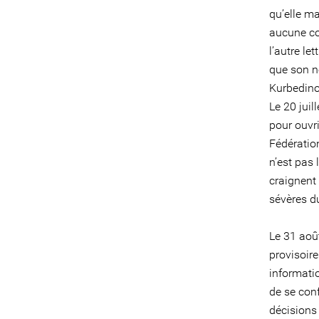
qu’elle m
aucune con
l’autre le
que son no
Kurbedin
Le 20 juil
pour ouvri
Fédération
n’est pas 
craignent 
sévères d
Le 31 aoû
provisoire
informatio
de se con
décisions