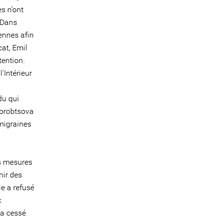
s n’ont
 Dans
iennes afin
at, Emil
tention.
l’Intérieur
idu qui
 Horobtsova
 migraines
s mesures
nir des
e a refusé
x
 a cessé