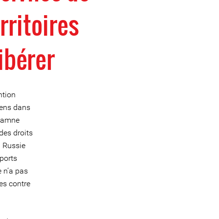
rritoires
ibérer
ntion
yens dans
ndamne
des droits
a Russie
pports
e n’a pas
es contre