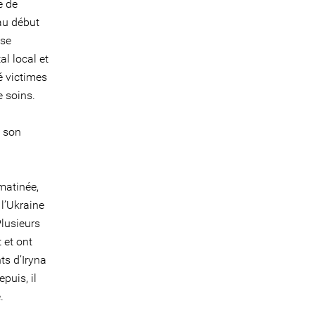
e de
au début
use
al local et
té victimes
e soins.
e son
matinée,
l’Ukraine
Plusieurs
 et ont
ts d’Iryna
epuis, il
.