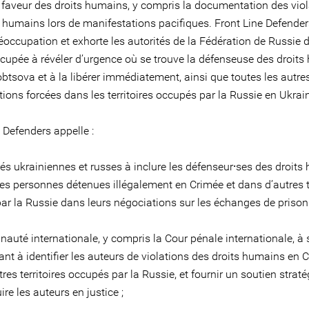
n faveur des droits humains, y compris la documentation des vio
s humains lors de manifestations pacifiques. Front Line Defende
éoccupation et exhorte les autorités de la Fédération de Russie 
cupée à révéler d’urgence où se trouve la défenseuse des droit
btsova et à la libérer immédiatement, ainsi que toutes les autre
tions forcées dans les territoires occupés par la Russie en Ukrai
 Defenders appelle :
tés ukrainiennes et russes à inclure les défenseur⸱ses des droit
res personnes détenues illégalement en Crimée et dans d’autres te
ar la Russie dans leurs négociations sur les échanges de prisonn
uté internationale, y compris la Cour pénale internationale, à s
sant à identifier les auteurs de violations des droits humains en 
res territoires occupés par la Russie, et fournir un soutien strat
ire les auteurs en justice ;