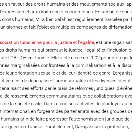
 en faveur des droits humains et des mouvements sociaux, ap
 d’expression et aux droits socio-économiques. En raison de son 
s droits humains, Mira ben Salah est régulièrement harcelée par 
tunisiennes et fait l’objet de multiples campagnes de diffamation
sociation tunisienne pour la justice et l’égalité
, est une organisa
s droits humains qui promeut la justice, l’égalité et l’inclusion d
é LGBTIQ+ en Tunisie. Elle a été créée en 2002 pour protéger le
nnes marginalisées confrontées à la criminalisation et à la disc
de leur orientation sexuelle et de leur identité de genre. L’organis
activement de dépénaliser l’homosexualité et les diverses identit
canalisant ses efforts par le biais de réformes juridiques, d’évé
e, de rassemblements communautaires et de collaborations av
s de la société civile. Damj étend ses activités de plaidoyer au 
t international, en forgeant des partenariats avec des groupes d
 humains afin de faire progresser l’autonomisation juridique de 
é queer en Tunisie. Parallèlement, Damj assure la protection,