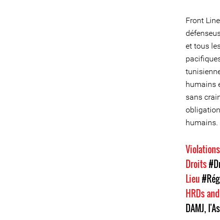
Front Line
défenseus
et tous l
pacifiques
tunisienne
humains e
sans crai
obligatio
humains.
Violation
Droits
#Dr
Lieu
#Régi
HRDs and
DAMJ, l'As