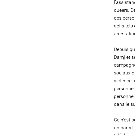
l’assistan
queers. D
des perso
défis tels
arrestati
Depuis qu’
Damj et s
campagnes
sociaux p
violence 
personnel
personnel
dans le s
Ce n’est p
un harcèl