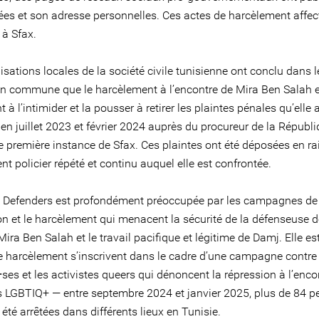
es et son adresse personnelles. Ces actes de harcèlement affec
 à Sfax.
sations locales de la société civile tunisienne ont conclu dans l
on commune que le harcèlement à l’encontre de Mira Ben Salah 
nt à l’intimider et la pousser à retirer les plaintes pénales qu’elle 
en juillet 2023 et février 2024 auprès du procureur de la Républ
de première instance de Sfax. Ces plaintes ont été déposées en r
t policier répété et continu auquel elle est confrontée.
e Defenders est profondément préoccupée par les campagnes de
on et le harcèlement qui menacent la sécurité de la défenseuse d
ra Ben Salah et le travail pacifique et légitime de Damj. Elle e
e harcèlement s’inscrivent dans le cadre d’une campagne contre 
ses et les activistes queers qui dénoncent la répression à l’enco
 LGBTIQ+ — entre septembre 2024 et janvier 2025, plus de 84 p
été arrêtées dans différents lieux en Tunisie.