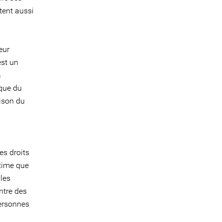
tent aussi
eur
est un
a
ique du
aison du
es droits
stime que
les
ntre des
ersonnes