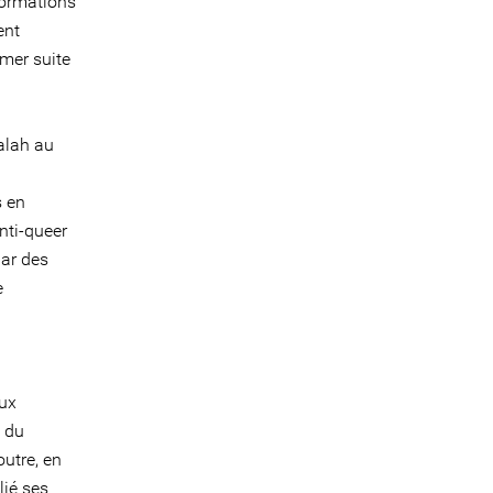
formations
ent
rmer suite
alah au
s en
nti-queer
par des
e
aux
n du
utre, en
lié ses