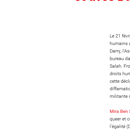
Le 21 févr
humains 
Damj, l’As
bureau da
Salah. Fr
droits hu
cette déc
diffamati
militante 
Mira Ben 
queer et c
l’égalité 