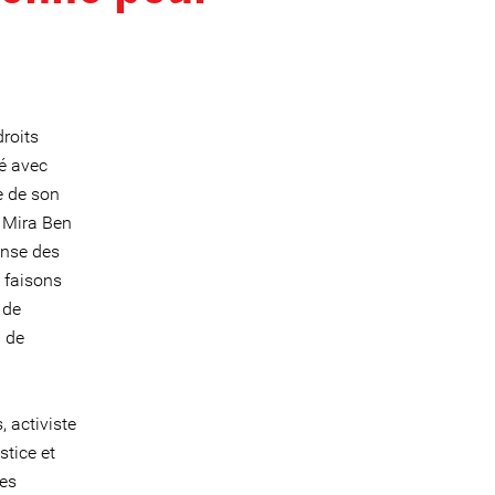
roits
té avec
ce de son
 Mira Ben
ense des
 faisons
 de
l de
 activiste
stice et
ses