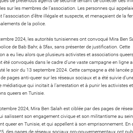
ques de prétendus agents de sécurité tentant de collecter des in
les sur les membres de l’association. Les personnes qui appelai
 l’association d’être illégale et suspecte, et menaçaient de la fe
nalements de la police.
tembre 2024, les autorités tunisiennes ont convoqué Mira Ben S
olice de Bab Bahr, à Sfax, sans présenter de justification. Cette
n a eu lieu alors que plusieurs activistes et associations queer
nt été convoqués dans le cadre d’une vaste campagne en ligne a
uté le soir du 13 septembre 2024. Cette campagne a été lancée 
de pages anti-queer sur les réseaux sociaux et a été suivie d’un
édiatique qui incitait à l’arrestation et à punir les activistes et
ons queers en Tunisie.
ptembre 2024, Mira Ben Salah est ciblée par des pages de rése
ui salissent son engagement civique et son militantisme au sei
 queer en Tunisie, et qui appellent à son emprisonnement. En o
025, des pages de réseaux sociaux pro-gouvernementaux ont pub