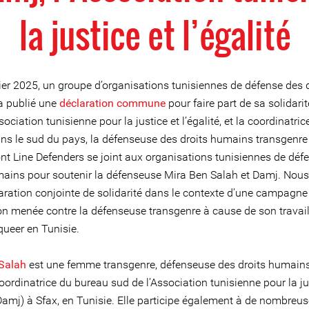
la justice et l’égalité
ier 2025, un groupe d’organisations tunisiennes de défense des d
a publié une
déclaration commune
pour faire part de sa solidari
sociation tunisienne pour la justice et l’égalité, et la coordinatri
ns le sud du pays, la défenseuse des droits humains transgenre
ont Line Defenders se joint aux organisations tunisiennes de déf
mains pour soutenir la défenseuse Mira Ben Salah et Damj. Nous
laration conjointe de solidarité dans le contexte d’une campagne
on menée contre la défenseuse transgenre à cause de son travai
queer en Tunisie.
Salah
est une femme transgenre, défenseuse des droits humains,
oordinatrice du bureau sud de l’Association tunisienne pour la ju
(Damj) à Sfax, en Tunisie. Elle participe également à de nombreu