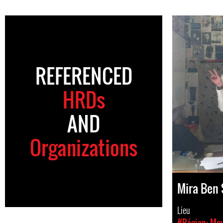
REFERENCED
HRDs
AND
Organizations
Mira Ben 
Lieu