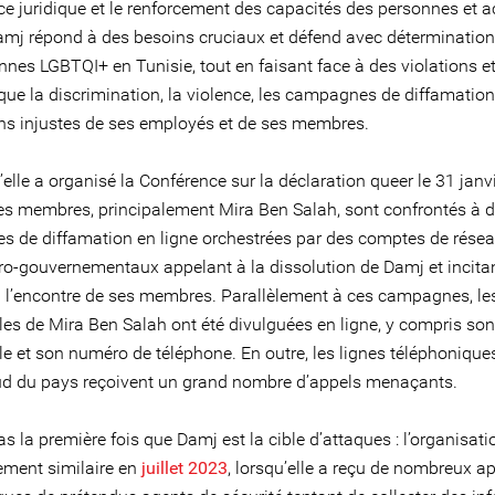
ce juridique et le renforcement des capacités des personnes et ac
amj répond à des besoins cruciaux et défend avec détermination 
nnes LGBTQI+ en Tunisie, tout en faisant face à des violations e
 que la discrimination, la violence, les campagnes de diffamation
ons injustes de ses employés et de ses membres.
elle a organisé la Conférence sur la déclaration queer le 31 janv
es membres, principalement Mira Ben Salah, sont confrontés à 
 de diffamation en ligne orchestrées par des comptes de rése
ro-gouvernementaux appelant à la dissolution de Damj et incitan
à l’encontre de ses membres. Parallèlement à ces campagnes, l
les de Mira Ben Salah ont été divulguées en ligne, y compris so
le et son numéro de téléphone. En outre, les lignes téléphoniqu
ud du pays reçoivent un grand nombre d’appels menaçants.
as la première fois que Damj est la cible d’attaques : l’organisati
ement similaire en
juillet 2023
, lorsqu’elle a reçu de nombreux a