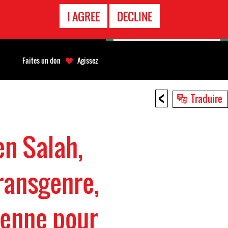
APPEL
I AGREE
DECLINE
D'URGENCE
Faites un don
Agissez
<
Traduire
en Salah,
ransgenre,
ienne pour