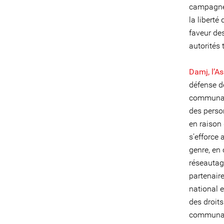
campagnes
la liberté
faveur de
autorités 
Damj, l’As
défense de
communaut
des perso
en raison 
s’efforce 
genre, en 
réseautag
partenaire
national e
des droits
communaut