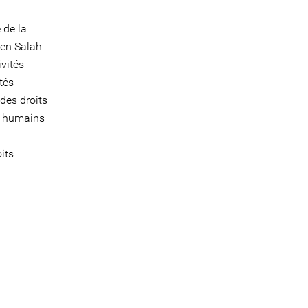
 de la
Ben Salah
vités
tés
des droits
ts humains
its