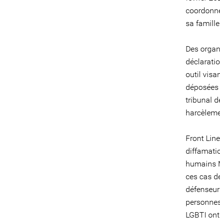
coordonné
sa famille
Des organi
déclarati
outil visa
déposées 
tribunal 
harcèlemen
Front Lin
diffamati
humains Mi
ces cas d
défenseur⸱
personnes
LGBTI ont 