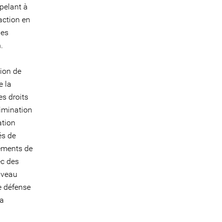
pelant à
action en
les
.
tion de
e la
s droits
rimination
ation
és de
nements de
ec des
niveau
e défense
la