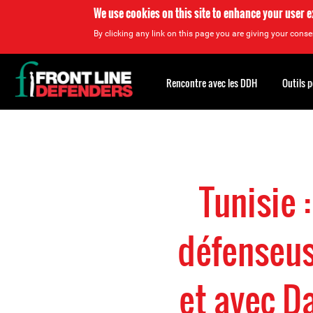
We use cookies on this site to enhance your user 
By clicking any link on this page you are giving your consen
Back
to
Rencontre avec les DDH
Outils 
top
Back
to
top
Tunisie 
défenseus
et avec D