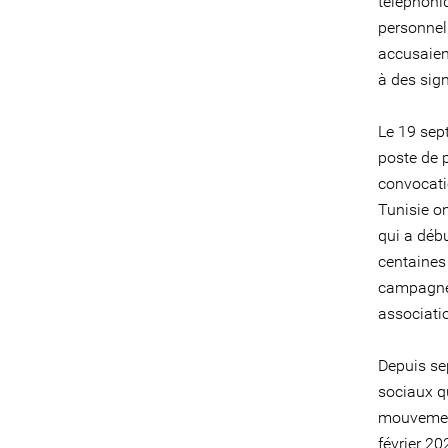
téléphoni
personnel
accusaient
à des sig
Le 19 sep
poste de p
convocatio
Tunisie o
qui a déb
centaines 
campagne m
associati
Depuis se
sociaux q
mouvement
février 2