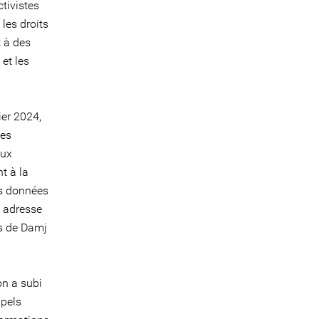
tivistes
les droits
t à des
 et les
ier 2024,
des
aux
t à la
es données
n adresse
es de Damj
on a subi
ppels