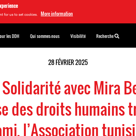
experience
More information
t for us to set cookies.
pour les DDH
Qui sommes-nous
Visibilité
Recherche
28 FÉVRIER 2025
: Solidarité avec Mira B
e des droits humains t
amj, l’Association tunis