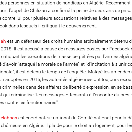
s des personnes en situation de handicap en Algérie. Récemment, 
our d'appel de Ghilizan a confirmé la peine de deux ans de priso
 contre lui pour plusieurs accusations relatives à des message
ok dans lesquels il critiquait le gouvernement.
dah
est un défenseur des droits humains arbitrairement détenu d
r 2018. Il est accusé à cause de messages postés sur Facebook
l critiquait les exécutions de masse perpétrées par l'armée algérie
 d'avoir "attaqué la morale de l'armée" et "d'incitation à s'unir c
tionale"; il est détenu le temps de l'enquête. Malgré les amendem
on adoptés en 2016, les autorités algériennes ont toujours recou
 criminelles dans des affaires de liberté d'expression, en se basa
l qui criminalise "les messages offensants à l'encontre du prési
tes contre les fonctionnaires".
Belabbas
est coordinateur national du Comité national pour la d
 chômeurs en Algérie. Il plaide pour le droit au logement, pour le