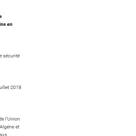
e
ins en
e sécurité
uillet 2018
de l'Union
lgérie et
ays.