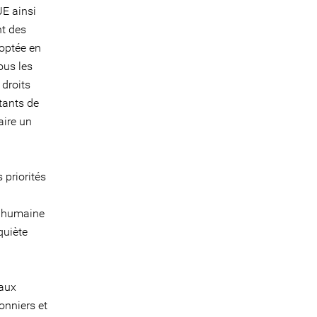
UE ainsi
nt des
doptée en
ous les
 droits
tants de
aire un
 priorités
é humaine
quiète
eaux
sonniers et