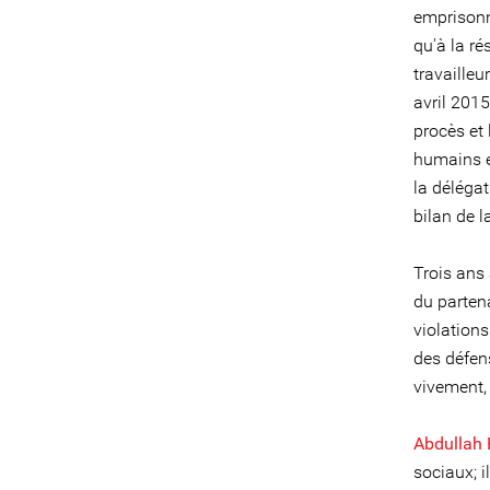
emprisonn
qu'à la r
travailleu
avril 2015
procès et 
humains et
la déléga
bilan de l
Trois ans 
du parten
violation
des défen
vivement, 
Abdullah
sociaux; il