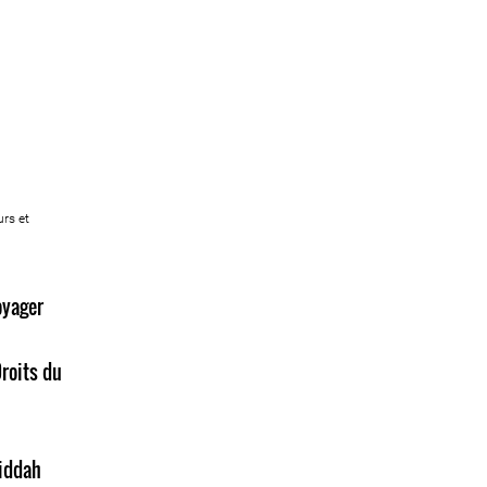
urs et
oyager
roits du
iddah