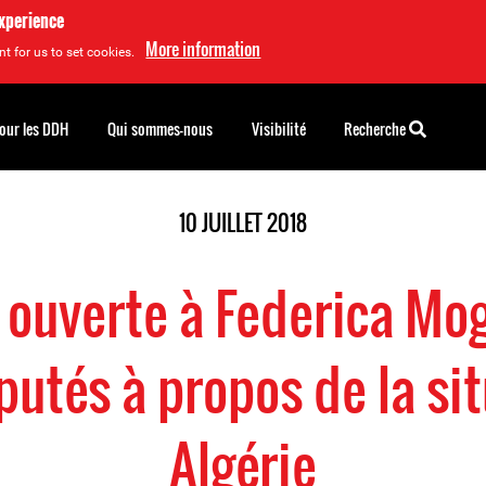
experience
More information
t for us to set cookies.
pour les DDH
Qui sommes-nous
Visibilité
Recherche
10 JUILLET 2018
 ouverte à Federica Mo
utés à propos de la si
Algérie