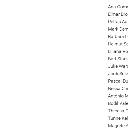
Ana Gome
Elmar Bro
Petras Au
Mark Dem
Barbara L
Helmut S
Liliana R
Bart Stae
Julie War
Jordi Sol
Pascal Du
Nessa Chi
António M
Bodil Val
Theresa Gr
Tunne Ke
Magrete A