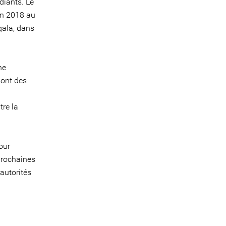
diants. Le
en 2018 au
rqala, dans
ne
dont des
tre la
our
 prochaines
autorités