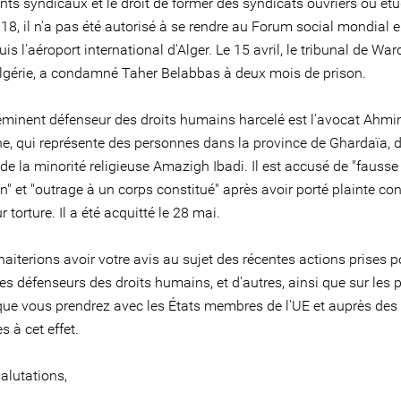
s syndicaux et le droit de former des syndicats ouvriers ou étu
18, il n'a pas été autorisé à se rendre au Forum social mondial 
uis l'aéroport international d'Alger. Le 15 avril, le tribunal de Wa
l'Algérie, a condamné Taher Belabbas à deux mois de prison.
éminent défenseur des droits humains harcelé est l'avocat Ahmi
e, qui représente des personnes dans la province de Ghardaïa, 
e la minorité religieuse Amazigh Ibadi. Il est accusé de "fausse
n" et "outrage à un corps constitué" après avoir porté plainte con
r torture. Il a été acquitté le 28 mai.
iterions avoir votre avis au sujet des récentes actions prises p
es défenseurs des droits humains, et d'autres, ainsi que sur les
ue vous prendrez avec les États membres de l'UE et auprès des 
s à cet effet.
alutations,