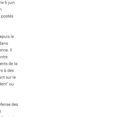
le 6 juin
n
s postés
epuis le
 dans
nne. Il
ontre
ents de la
rs à des
nt sur le
dent" ou
éfense des
s