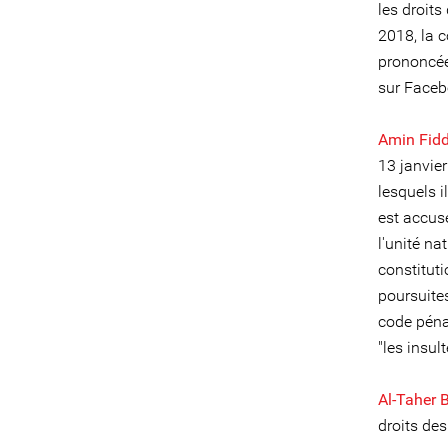
les droit
2018, la c
prononcée
sur Facebo
Amin Fid
13 janvie
lesquels i
est accusé
l'unité na
constituti
poursuites
code péna
"les insul
Al-Taher 
droits des