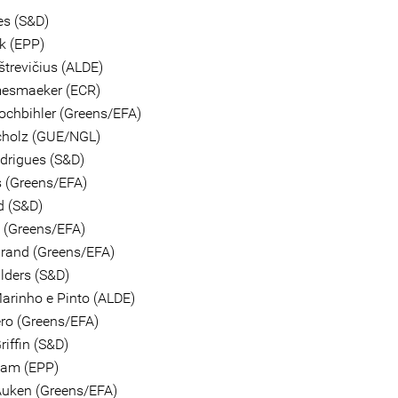
s (S&D)
k (EPP)
štrevičius (ALDE)
esmaeker (ECR)
ochbihler (Greens/EFA)
cholz (GUE/NGL)
odrigues (S&D)
s (Greens/EFA)
d (S&D)
é (Greens/EFA)
rand (Greens/EFA)
lders (S&D)
arinho e Pinto (ALDE)
ero (Greens/EFA)
iffin (S&D)
lam (EPP)
uken (Greens/EFA)