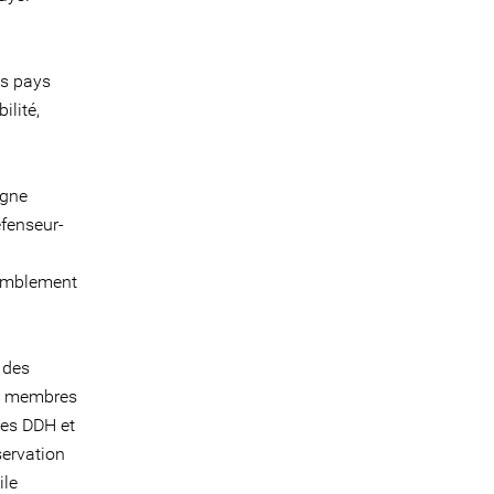
es pays
ilité,
igne
éfenseur-
ssemblement
 des
ts membres
des DDH et
servation
ile