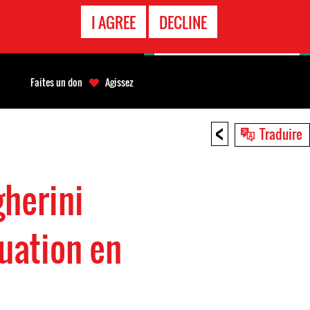
APPEL
I AGREE
DECLINE
D'URGENCE
Faites un don
Agissez
<
Traduire
gherini
tuation en