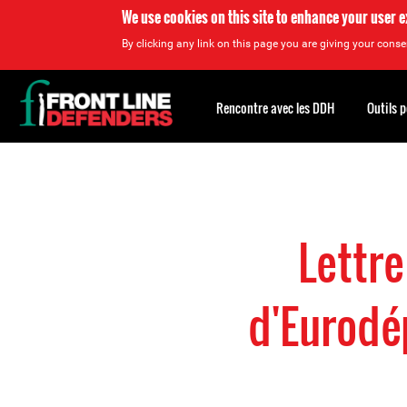
We use cookies on this site to enhance your user 
By clicking any link on this page you are giving your consen
Back
to
Rencontre avec les DDH
Outils 
top
Back
to
top
Lettre
d'Eurodép