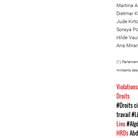
Martina 
Dietmar K
Jude Kirt
Soraya Po
Hilde Va
Ana Mira
(1) Parlemen
militants de
Violation
Droits
#Droits ci
travail
#L
Lieu
#Algé
HRDs
Abd