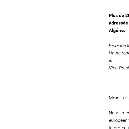
Plus de 2
adressée 
Algérie.
Federica 
Haute repr
et
Vice-Prés
Mme la Ha
Nous, mem
européenn
la protect