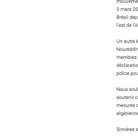
mouvement
5 mars 20
Brésil dep
l'est de 
Un autre 
Noureddin
membres d
déclaratio
police pou
Nous souha
soutenir c
mesures q
algérienne
Sincères s