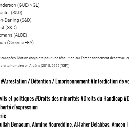
Anderson (GUE/NGL)
öster (S&D)
on-Darling (S&D)
st (S&D)
utmans (ALDE)
nda (Greens/EFA)
t européen, Motion conjointe pour une résolution sur l'emprisonnement des travaille
s droits humains en Algérie (2015/2665(RSP))
s
#Arrestation / Détention / Emprisonnement
#Interdiction de v
vils et politiques
#Droits des minorités
#Droits du Handicap
#D
iberté d'expression
rie
ullah Benaoum
,
Ahmine Noureddine
,
Al-Taher Belabbas
,
Ameen F