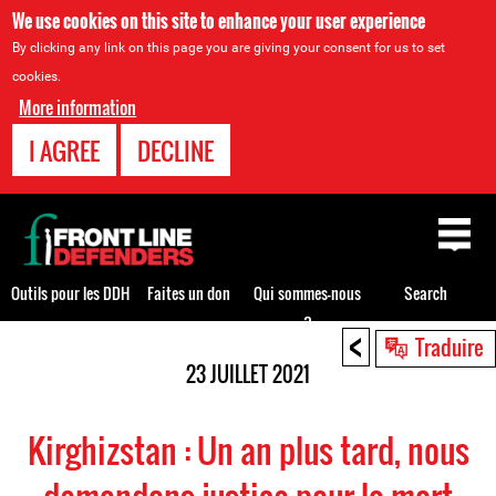
We use cookies on this site to enhance your user experience
By clicking any link on this page you are giving your consent for us to set
cookies.
More information
I AGREE
DECLINE
Back
to
top
Outils pour les DDH
Faites un don
Qui sommes-nous
Search
?
<
Back
Traduire
to
23 JUILLET 2021
top
Kirghizstan : Un an plus tard, nous