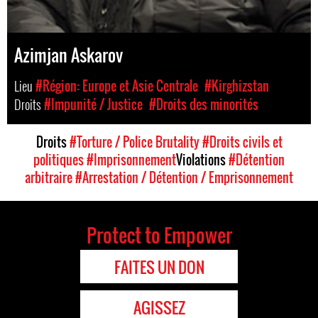
Azimjan Askarov
Lieu
#Région: Europe et Asie Centrale
#Kirghizstan
Droits
#Impunité / Justice
#Droits des minorités
Droits
#Torture / Police Brutality
#Droits civils et
politiques
#Imprisonnement
Violations
#Détention
arbitraire
#Arrestation / Détention / Emprisonnement
Protect to Empower
FAITES UN DON
AGISSEZ