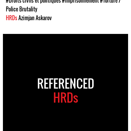
#Droits civils et politiques
#Imprisonnement
#Torture /
Police Brutality
HRDs
Azimjan Askarov
REFERENCED
HRDs