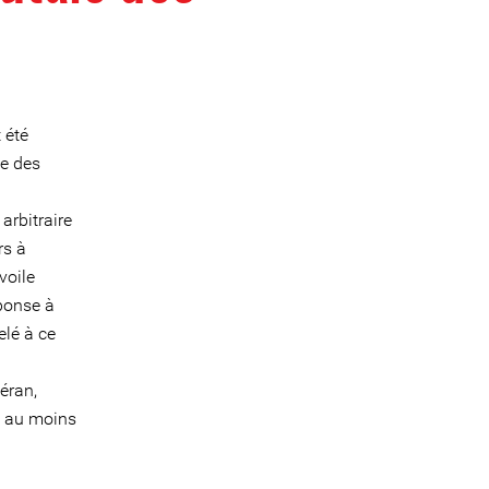
 été
te des
arbitraire
rs à
voile
éponse à
elé à ce
éran,
ù au moins