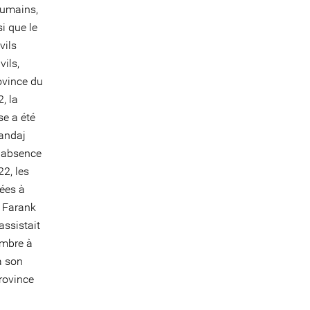
humains,
i que le
vils
ils,
ovince du
, la
e a été
nandaj
n absence
2, les
ées à
, Farank
assistait
embre à
à son
rovince