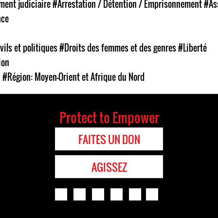
ent judiciaire
#Arrestation / Détention / Emprisonnement
#As
nce
vils et politiques
#Droits des femmes et des genres
#Liberté
ion
n
#Région: Moyen-Orient et Afrique du Nord
Protect to Empower
FAITES UN DON
AGISSEZ