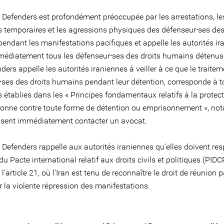
e Defenders est profondément préoccupée par les arrestations, le
s temporaires et les agressions physiques des défenseur⸱ses des
endant les manifestations pacifiques et appelle les autorités ir
mmédiatement tous les défenseur⸱ses des droits humains détenus
ders appelle les autorités iraniennes à veiller à ce que le traite
⸱ses des droits humains pendant leur détention, corresponde à t
 établies dans les « Principes fondamentaux relatifs à la protec
sonne contre toute forme de détention ou emprisonnement », n
issent immédiatement contacter un avocat.
 Defenders rappelle aux autorités iraniennes qu'elles doivent res
du Pacte international relatif aux droits civils et politiques (PIDC
r l’article 21, où l’Iran est tenu de reconnaître le droit de réunion p
er la violente répression des manifestations.
s