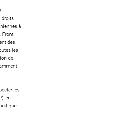
s
 droits
aniennes à
. Front
ment des
outes les
tion de
otamment
pecter les
P), en
acifique,