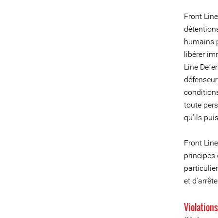
Front Lin
détention
humains p
libérer i
Line Defen
défenseur
conditions
toute per
qu’ils pu
Front Line
principes 
particulie
et d’arrêt
Violation