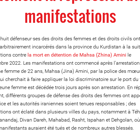
manifestations
uit défenseur·ses des droits des femmes et des droits civils ont
 arbitrairement incarcérés dans la province du Kurdistan à la sui
tions contre
la mort en détention de Mahsa (Zhina) Amini
le
bre 2022. Les manifestations ont commencé après l’arrestation 
ne femme de 22 ans, Mahsa (Jina) Amini, par la police des mœu
i cherchait à faire appliquer la loi discriminatoire sur le port du 
 jeune femme est décédée trois jours après son arrestation. En r
ent, différents groupes de défense des droits des femmes ont app
ice et les autorités iraniennes soient tenues responsables ; des
tions ont éclaté dans plusieurs villes du pays, notamment à Téh
anandaj, Divan Dareh, Mahabad, Rasht, Ispahan et Dehgolan, o
anifestants auraient été tués et de nombreux autres blessés.