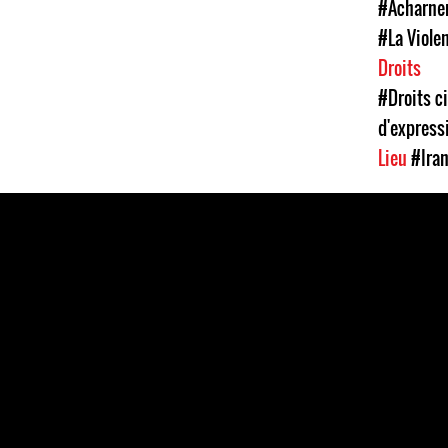
#Acharnem
#La Viole
Droits
#Droits ci
d'express
Lieu
#Ira