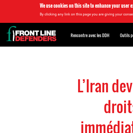
We use cookies on this site to enhance your user 
By clicking any link on this page you are giving your consen
Back
to
Rencontre avec les DDH
Outils 
top
Back
to
top
L’Iran dev
droi
immédiat