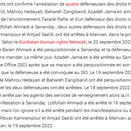
ts ont confirmé l’arrestation de
quatre
défenseuses des droits 
’di, Mahrou Hedayati, Bahareh Zangiband, Azadeh Jama’ati ains
de l’environnement, Farank Rafie, et d’un défenseur des droits ci
follah Ahmadi à Sanandaj ; deux autres défenseurs des droits civ
mranipour et Amjad Sae’di, ont été arrêtés à Marivan, dans la pr
. Selon le
Kurdistan Human rights Network
, le 20 septembre 2022
 Baran Ahmadi a été perquisitionnée à Sanandaj et la défenseus
ans mandat. Le même jour, Azadeh Jama’ati a été arrêtée au Sa
nce Office (SIO) après que sa maison a été perquisitionnée en so
et que la défenseuse a été convoquée au SIO. Le 19 septembre 202
e Mahrou Hedayati et Bahareh Zangiband ont été perquisitionn
et les deux défenseuses ont été arrêtées. Le 18 septembre 2022
é arrêté par les agents des services de renseignement alors qu’il 
ifestation à Sanandaj. Lotfollah Ahmadi a été arrêté le 18 sept
mais l’on ignore s’il a été arrêté pendant les manifestations ou 
 Ribvar Kamranipour et Amjad Sae’di ont été arrêtés à Marivan, p
tan, le 19 septembre 2022.