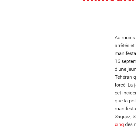
Au moins h
arrêtés et
manifesta
16 septem
d’une jeu
Téhéran qu
forcé. La
cet incid
que la pol
manifesta
Saqqez, S
cinq
des m