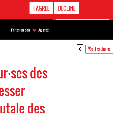
APPEL
I AGREE
DECLINE
D'URGENCE
Faites un don
Agissez
<
Traduire
eur⸱ses des
esser
utale des