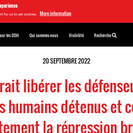
experience
More information
t for us to set cookies.
pour les DDH
Qui sommes-nous
Visibilité
Recherche
20 SEPTEMBRE 2022
rait libérer les défens
ts humains détenus et c
ement la répression br