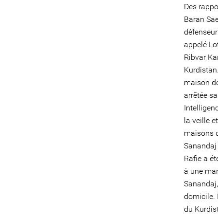
Des rappor
Baran Sae
défenseur 
appelé Lot
Ribvar Ka
Kurdistan
maison de
arrêtée s
Intellige
la veille 
maisons d
Sanandaj 
Rafie a ét
à une man
Sanandaj, 
domicile.
du Kurdis