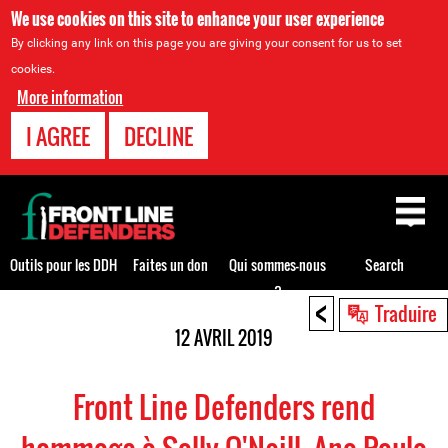
We use cookies on this site to enhance your user experience
By clicking any link on this page you are giving your consent for us to set
cookies.
More information
I AGREE
DECLINE
Back
to
top
Outils pour les DDH
Faites un don
Qui sommes-nous
Search
?
<
Back
Traduire
to
12 AVRIL 2019
top
Front Line Defenders rend