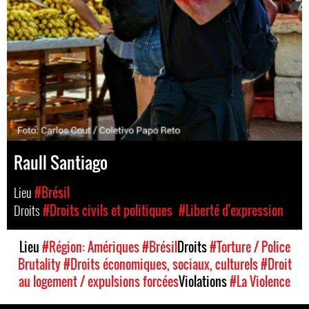
Raull Santiago
Lieu
#Brésil
Droits
#Droits civils et politiques
#Liberté d'expression
Lieu
#Région: Amériques
#Brésil
Droits
#Torture / Police
Brutality
#Droits économiques, sociaux, culturels
#Droit
au logement / expulsions forcées
Violations
#La Violence