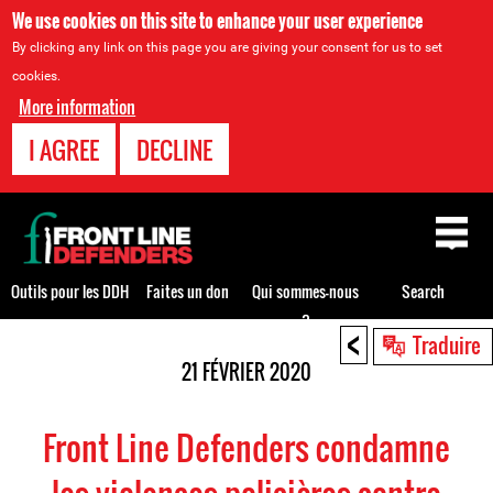
We use cookies on this site to enhance your user experience
By clicking any link on this page you are giving your consent for us to set
cookies.
More information
I AGREE
DECLINE
Back
to
top
Outils pour les DDH
Faites un don
Qui sommes-nous
Search
?
<
Back
Traduire
to
21 FÉVRIER 2020
top
Front Line Defenders condamne