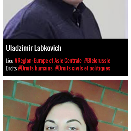
Uladzimir Labkovich
Lieu
#Région: Europe et Asie Centrale
#Biélorussie
Droits
#Droits humains
#Droits civils et politiques