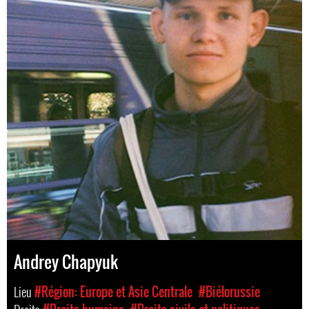
Andrey Chapyuk
Lieu
#Région: Europe et Asie Centrale
#Biélorussie