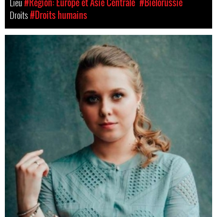
Lieu
#Région: Europe et Asie Centrale
#Biélorussie
Droits
#Droits humains