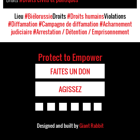
Lieu
#Biélorussie
Droits
#Droits humains
Violations
#Diffamation
#Campagne de diffamation
#Acharnement
judiciaire
#Arrestation / Détention / Emprisonnement
Protect to Empower
FAITES UN DON
AGISSEZ
Designed and built by
Giant Rabbit