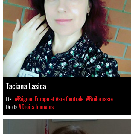
Taciana Lasica
Lieu
#Région: Europe et Asie Centrale
#Biélorussie
Droits
#Droits humains