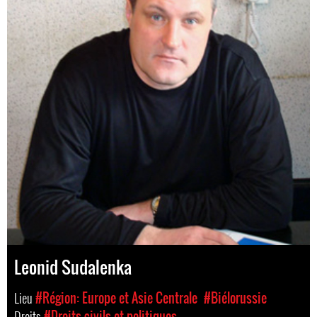
Leonid Sudalenka
Lieu
#Région: Europe et Asie Centrale
#Biélorussie
Droits
#Droits civils et politiques