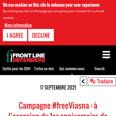
We use cookies on this site to enhance your user experience
By clicking any link on this page you are giving your consent for us to set
cookies.
More information
I AGREE
DECLINE
Back
to
top
Outils pour les DDH
Faites un don
Qui sommes-nous
Search
?
<
Back
Traduire
to
17 SEPTEMBRE 2021
top
Campagne #freeViasna : à