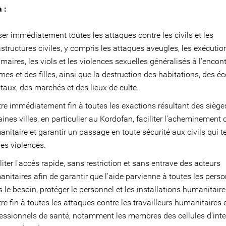
à :
er immédiatement toutes les attaques contre les civils et les
astructures civiles, y compris les attaques aveugles, les exécutio
aires, les viols et les violences sexuelles généralisés à l'encon
es et des filles, ainsi que la destruction des habitations, des éc
taux, des marchés et des lieux de culte.
re immédiatement fin à toutes les exactions résultant des siège
aines villes, en particulier au Kordofan, faciliter l'acheminement d
nitaire et garantir un passage en toute sécurité aux civils qui t
 les violences.
liter l'accès rapide, sans restriction et sans entrave des acteurs
nitaires afin de garantir que l'aide parvienne à toutes les pers
 le besoin, protéger le personnel et les installations humanitaire
re fin à toutes les attaques contre les travailleurs humanitaires e
essionnels de santé, notamment les membres des cellules d'inte