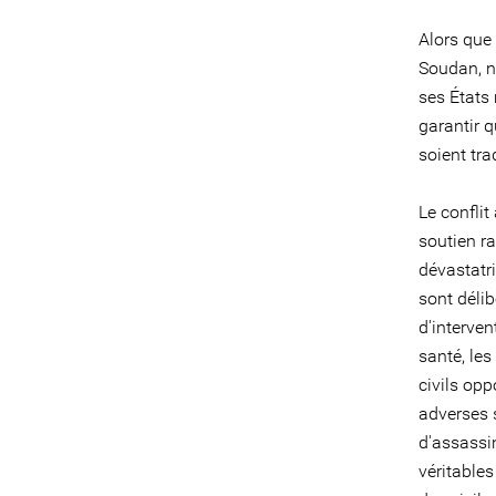
Alors que
Soudan, n
ses États
garantir q
soient tra
Le confli
soutien ra
dévastatri
sont délib
d'interven
santé, les
civils op
adverses s
d'assassin
véritable