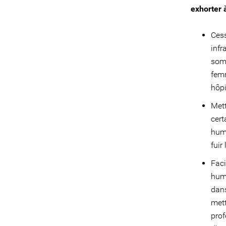
exhorter 
Cess
infr
somm
femm
hôpi
Mett
cert
huma
fuir
Faci
huma
dans
mett
prof