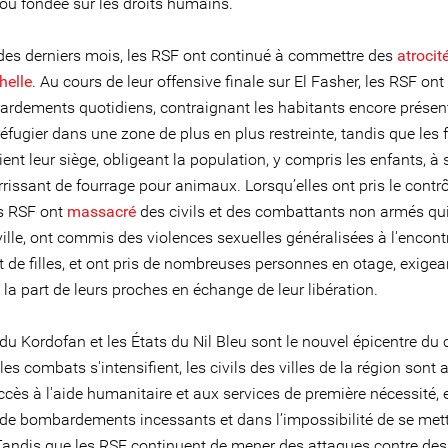
 ou fondée sur les droits humains.
des derniers mois, les RSF ont continué à commettre des
atrocit
helle
. Au cours de leur offensive finale sur El Fasher, les RSF on
rdements quotidiens, contraignant les habitants encore présen
 réfugier dans une zone de plus en plus restreinte, tandis que les 
ent leur siège, obligeant la population, y compris les enfants, à 
rissant de fourrage pour animaux. Lorsqu’elles ont pris le contrô
es RSF ont
massacré
des civils et des combattants non armés qui
 ville, ont commis des violences sexuelles généralisées à l'encont
 de filles, et ont pris de nombreuses personnes en otage, exigea
 la part de leurs proches en échange de leur libération.
du Kordofan et les États du Nil Bleu sont le nouvel épicentre du c
les combats s'intensifient, les civils des villes de la région sont 
ccès à l'aide humanitaire et aux services de première nécessité,
 de bombardements incessants et dans l’impossibilité de se met
 Tandis que les RSF continuent de mener des attaques contre des 