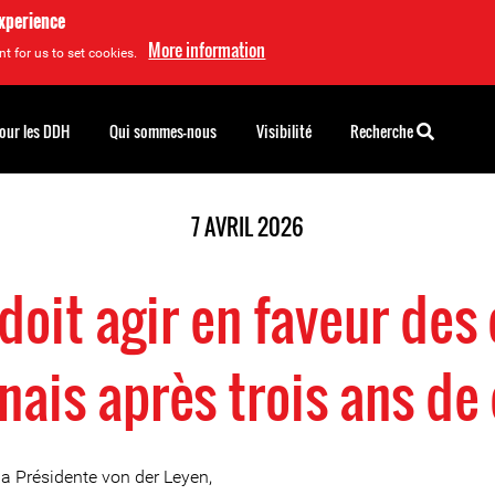
experience
More information
t for us to set cookies.
pour les DDH
Qui sommes-nous
Visibilité
Recherche
7 AVRIL 2026
doit agir en faveur des 
ais après trois ans de 
 Présidente von der Leyen,