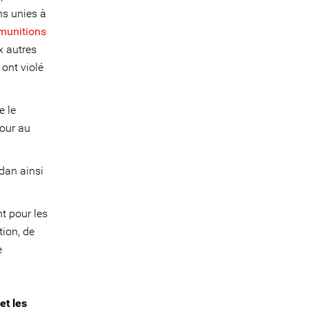
ns unies à
 munitions
x autres
 ont violé
e le
four au
dan ainsi
nt pour les
ion, de
e
et les