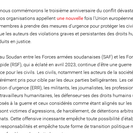
 nous commémorons le troisième anniversaire du conflit dévast
os organisations appellent
une nouvelle
fois l'Union européenne
 membres à prendre des mesures d'urgence pour protéger les civi
ue les auteurs des violations graves et persistantes des droits 
duits en justice.
t au Soudan entre les Forces armées soudanaises (SAF) et les Fo
pide (RSF), qui a éclaté en avril 2023, continue d'être une guerre
ce pour les civils. Les civils, notamment les acteurs de la société 
érément pris pour cible par les deux parties belligérantes. Les ce
tion d'urgence (ERR), les militants, les journalistes, les professio
 travailleurs humanitaires, les défenseur⸱ses des droits humains 
posés à la guerre et ceux considérés comme étant alignés sur les
ont victimes d'agressions, de harcèlement, de détentions arbitra
ats. Cette offensive incessante empêche toute possibilité d’établ
s responsabilités et empêche toute forme de transition politique