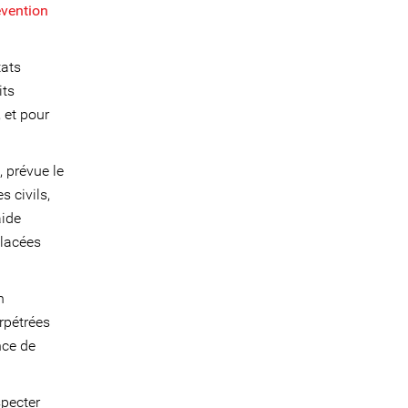
évention
tats
its
 et pour
 prévue le
s civils,
aide
placées
n
rpétrées
nce de
specter