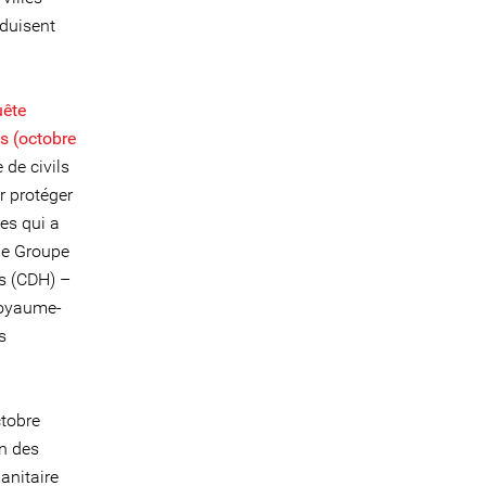
oduisent
uête
s (octobre
 de civils
r protéger
es qui a
 le Groupe
es (CDH) –
Royaume-
s
tobre
n des
manitaire