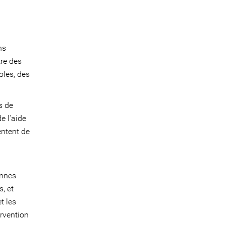
ns
tre des
oles, des
s de
e l'aide
entent de
onnes
s, et
t les
rvention