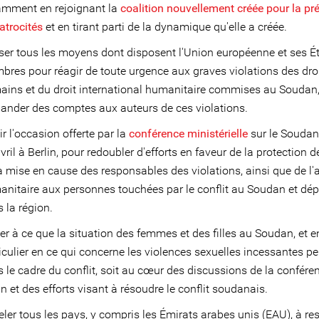
amment en rejoignant la
coalition nouvellement créée pour la pr
atrocités
et en tirant parti de la dynamique qu'elle a créée.
iser tous les moyens dont disposent l'Union européenne et ses É
res pour réagir de toute urgence aux graves violations des dro
ins et du droit international humanitaire commises au Soudan,
nder des comptes aux auteurs de ces violations.
ir l'occasion offerte par la
conférence ministérielle
sur le Soudan,
vril à Berlin, pour redoubler d'efforts en faveur de la protection de
a mise en cause des responsables des violations, ainsi que de l'
nitaire aux personnes touchées par le conflit au Soudan et dé
 la région.
ler à ce que la situation des femmes et des filles au Soudan, et e
iculier en ce qui concerne les violences sexuelles incessantes pe
 le cadre du conflit, soit au cœur des discussions de la confére
in et des efforts visant à résoudre le conflit soudanais.
ler tous les pays, y compris les Émirats arabes unis (EAU), à re