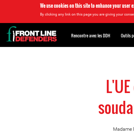
We use cookies on this site to enhance your user 
By clicking any link on this page you are giving your consen
Back
to
Rencontre avec les DDH
Outils 
top
Back
to
top
L'UE 
soudan
Madame la