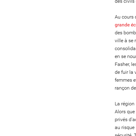
des civils
Au cours 
grande éc
des bomba
ville à se
consolidai
en se nour
Fasher, l
de fuir la
femmes et
rançon de
La région 
Alors que 
privés d'a
au risque
sécurité.