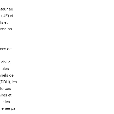
ateur au
 (UE) et
ls et
humains
rces de
civile,
llules
nnels de
(DDH), les
 forces
ires et
ir les
 menée par