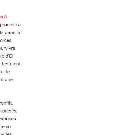
és à
t procédé à
ts dans la
forces
survivre
le d'El
 tentaient
re de
nt une
onflit.
assiégés,
 exposés
tre en
villes