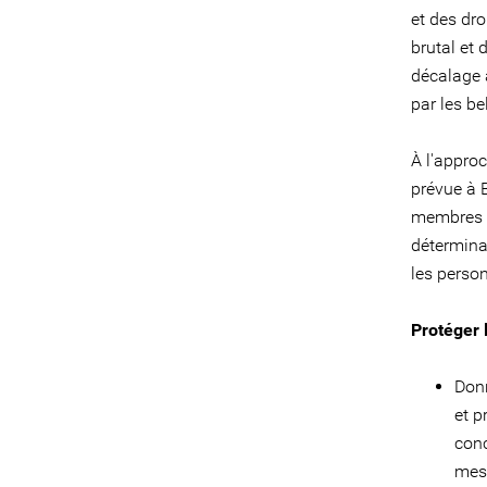
et des dr
brutal et 
décalage a
par les be
À l'approc
prévue à B
membres à
détermina
les perso
Protéger l
Donn
et p
conc
mesu