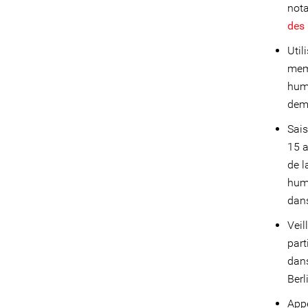
not
des 
Util
memb
huma
dema
Sais
15 a
de l
huma
dans
Veil
part
dans
Berl
Appe