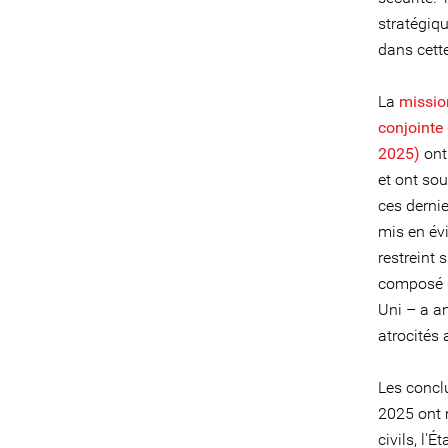
stratégiqu
dans cette
La
missio
conjointe
2025)
ont 
et ont sou
ces dernie
mis en évi
restreint
composé d
Uni – a an
atrocités
Les concl
2025 ont 
civils, l'