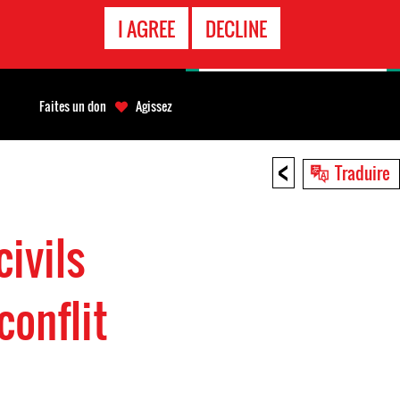
APPEL
I AGREE
DECLINE
D'URGENCE
Faites un don
Agissez
<
Traduire
civils
conflit