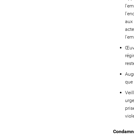
l'em
l'en
aux 
acte
l'em
Œuvr
régi
res
Augm
que 
Veil
urge
pris
viol
Condamner