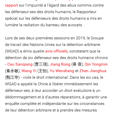
rapport
sur l'impunité à l'égard des abus commis contre
les défenseur-ses des droits humains, le Rapporteur
spécial sur les défenseurs des droits humains a mis en
lumière la radiation du barreau des avocats.
Lors de ses deux premières sessions en 2019, le Groupe
de travail des Nations Unies sur la détention arbitraire
(WGAD) a émis quatre
avis officiels
, constatant que la
détention de six défenseur-ses des droits humains chinois
-
Cao Sanqiang
(曹三强),
Jiang Rong
(蒋 蓉),
Qin Yongmin
(秦永敏),
Wang Yi
(王怡),
Yu Wensheng
et
Zhen Jianghua
(甄江华) - viole le droit international. Dans les six cas, le
WGAD a appelé la Chine à libérer immédiatement les
défenseur-ses, à leur accorder un droit exécutoire à un
dédommagement et à d'autres réparations, à garantir une
enquête complète et indépendante sur les circonstances
de leur détention arbitraire et à prendre des mesures