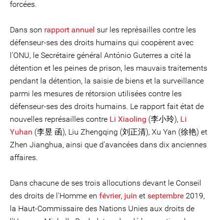
forcées.
Dans son
rapport annuel
sur les représailles contre les
défenseur-ses des droits humains qui coopèrent avec
l'ONU, le Secrétaire général António Guterres a cité la
détention et les peines de prison, les mauvais traitements
pendant la détention, la saisie de biens et la surveillance
parmi les mesures de rétorsion utilisées contre les
défenseur-ses des droits humains. Le rapport fait état de
nouvelles représailles contre
Li Xiaoling
(李小玲),
Li
Yuhan
(李昱 函), Liu Zhengqing (刘正清), Xu Yan (徐艳) et
Zhen Jianghua, ainsi que d'avancées dans dix anciennes
affaires.
Dans chacune de ses trois allocutions devant le Conseil
des droits de l'Homme en
février
,
juin
et
septembre
2019,
la Haut-Commissaire des Nations Unies aux droits de