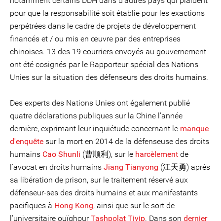
notamment certains DDH dans d'autres pays qui plaident
pour que la responsabilité soit établie pour les exactions
perpétrées dans le cadre de projets de développement
financés et / ou mis en œuvre par des entreprises
chinoises. 13 des 19 courriers envoyés au gouvernement
ont été cosignés par le Rapporteur spécial des Nations
Unies sur la situation des défenseurs des droits humains.
Des experts des Nations Unies ont également publié
quatre déclarations publiques sur la Chine l'année
dernière, exprimant leur inquiétude concernant le
manque
d'enquête
sur la mort en 2014 de la défenseuse des droits
humains
Cao Shunli
(曹顺利), sur le
harcèlement
de
l'avocat en droits humains
Jiang Tianyong
(江天勇) après
sa libération de prison, sur le traitement réservé aux
défenseur-ses des droits humains et aux manifestants
pacifiques à
Hong Kong
, ainsi que sur le sort de
l'universitaire ouïghour
Tashpolat Tiyip
. Dans son
dernier