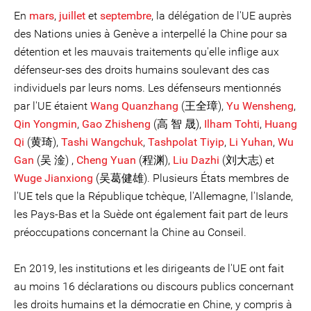
En
mars
,
juillet
et
septembre
, la délégation de l'UE auprès
des Nations unies à Genève a interpellé la Chine pour sa
détention et les mauvais traitements qu'elle inflige aux
défenseur-ses des droits humains soulevant des cas
individuels par leurs noms. Les défenseurs mentionnés
par l'UE étaient
Wang Quanzhang
(王全璋),
Yu Wensheng
,
Qin Yongmin
,
Gao Zhisheng
(高 智 晟),
Ilham Tohti
,
Huang
Qi
(黄琦),
Tashi Wangchuk
,
Tashpolat Tiyip
,
Li Yuhan
,
Wu
Gan
(吴 淦) ,
Cheng Yuan
(程渊),
Liu Dazhi
(刘大志) et
Wuge Jianxiong
(吴葛健雄). Plusieurs États membres de
l'UE tels que la République tchèque, l'Allemagne, l'Islande,
les Pays-Bas et la Suède ont également fait part de leurs
préoccupations concernant la Chine au Conseil.
En 2019, les institutions et les dirigeants de l'UE ont fait
au moins 16 déclarations ou discours publics concernant
les droits humains et la démocratie en Chine, y compris à