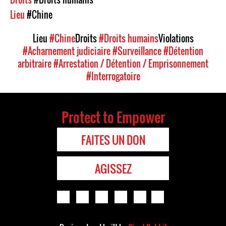
Lieu
#Chine
Lieu
#Chine
Droits
#Droits humains
Violations
#Acharnement judiciaire
#Surveillance
#Détention
arbitraire
#Arrestation / Détention / Emprisonnement
#Interrogatoire
Protect to Empower
FAITES UN DON
AGISSEZ