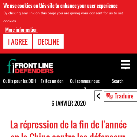
We use cookies on this site to enhance your user experience
By clicking any link on this page you are giving your consent for us to set
cookies.
More information
I AGREE
DECLINE
Back
to
top
Outils pour les DDH
Faites un don
Qui sommes-nous
Search
?
<
Back
Traduire
to
6 JANVIER 2020
top
La répression de la fin de l'année