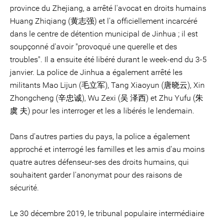
province du Zhejiang, a arrêté l'avocat en droits humains
Huang Zhiqiang (黄志强) et l'a officiellement incarcéré
dans le centre de détention municipal de Jinhua ; il est
soupçonné d'avoir "provoqué une querelle et des
troubles". Il a ensuite été libéré durant le week-end du 3-5
janvier. La police de Jinhua a également arrêté les
militants Mao Lijun (毛立军), Tang Xiaoyun (唐晓云), Xin
Zhongcheng (辛忠诚), Wu Zexi (吴 泽西) et Zhu Yufu (朱
虞 夫) pour les interroger et les a libérés le lendemain.
Dans d'autres parties du pays, la police a également
approché et interrogé les familles et les amis d'au moins
quatre autres défenseur-ses des droits humains, qui
souhaitent garder l'anonymat pour des raisons de
sécurité.
Le 30 décembre 2019, le tribunal populaire intermédiaire