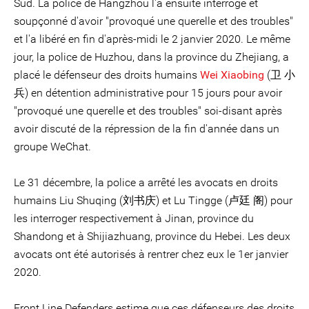
Sud. La police de Hangzhou l'a ensuite interrogé et
soupçonné d'avoir "provoqué une querelle et des troubles"
et l'a libéré en fin d'après-midi le 2 janvier 2020. Le même
jour, la police de Huzhou, dans la province du Zhejiang, a
placé le défenseur des droits humains
Wei Xiaobing
(卫 小
兵) en détention administrative pour 15 jours pour avoir
"provoqué une querelle et des troubles" soi-disant après
avoir discuté de la répression de la fin d'année dans un
groupe WeChat.
Le 31 décembre, la police a arrêté les avocats en droits
humains Liu Shuqing (刘书庆) et Lu Tingge (卢廷 阁) pour
les interroger respectivement à Jinan, province du
Shandong et à Shijiazhuang, province du Hebei. Les deux
avocats ont été autorisés à rentrer chez eux le 1er janvier
2020.
Front Line Defenders estime que ces défenseurs des droits