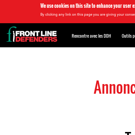
We use cookies on this site to enhance your user 
By clicking any link on this page you are giving your consen
Back
to
Rencontre avec les DDH
Outils 
top
Back
to
top
Annonce