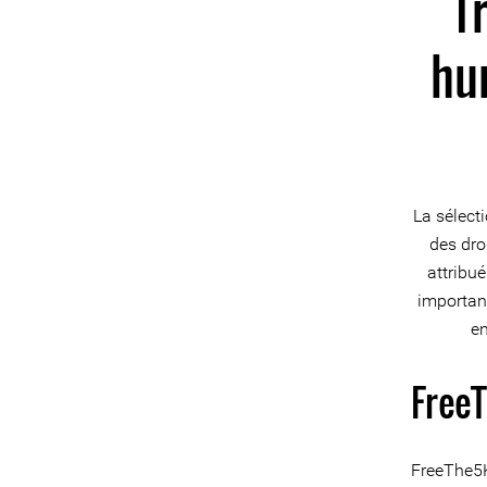
Tr
hu
La sélect
des dro
attribu
important
en
Free
FreeThe5K