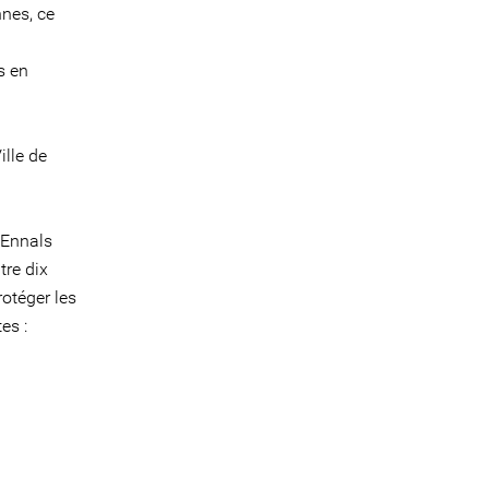
nnes, ce
s en
ille de
 Ennals
tre dix
otéger les
es :