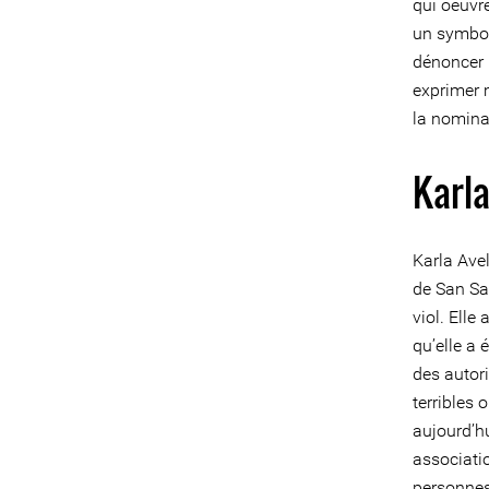
qui oeuvr
un symbol
dénoncer l
exprimer 
la nomina
Karla
Karla Ave
de San Sal
viol. Elle 
qu’elle a
des autori
terribles 
aujourd’h
associati
personnes 