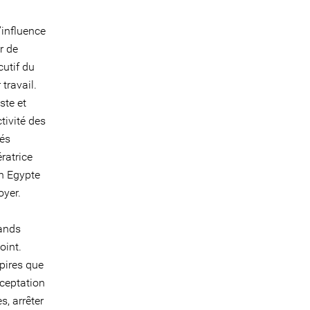
’influence
r de
cutif du
travail.
ste et
tivité des
tés
ratrice
n Egypte
oyer.
rands
oint.
pires que
cceptation
s, arrêter