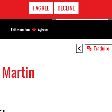
APPEL
I AGREE
DECLINE
D'URGENCE
Faites un don
Agissez
<
Traduire
x Martin