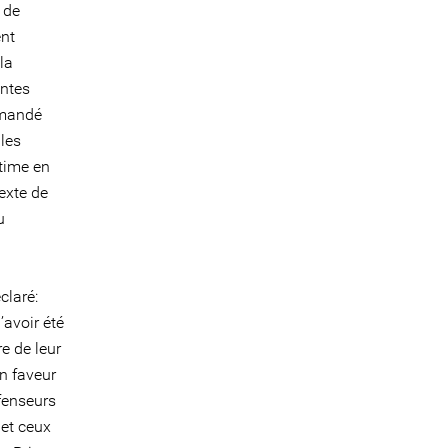
n de
ent
la
intes
demandé
les
time en
exte de
u
claré:
avoir été
e de leur
en faveur
fenseurs
 et ceux