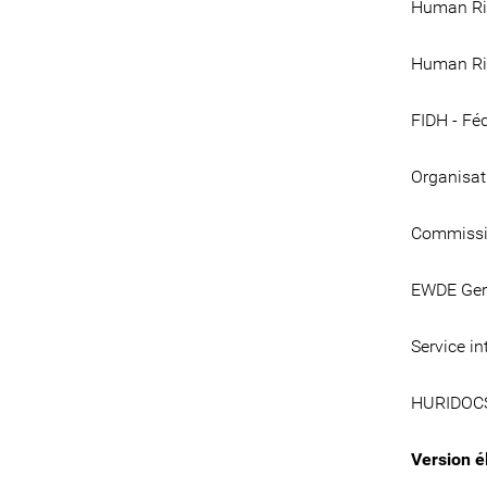
Human Ri
Human Rig
FIDH - Féd
Organisati
Commissio
EWDE Ger
Service in
HURIDOC
Version é