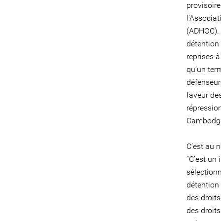
provisoire
l’Associa
(ADHOC). D
détention
reprises à
qu’un ter
défenseur
faveur de
répression
Cambodg
C’est au 
“C’est un
sélectionn
détention 
des droit
des droits