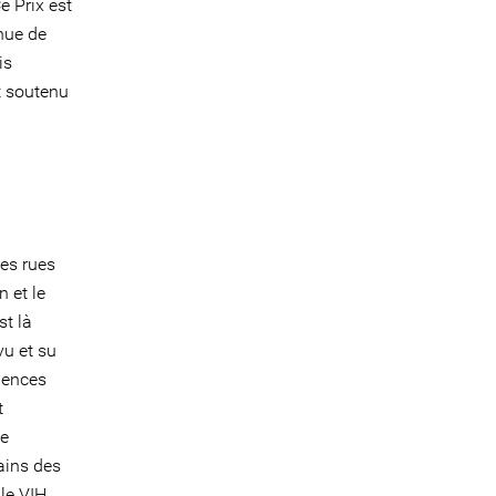
e Prix est
nue de
is
t soutenu
les rues
n et le
st là
vu et su
riences
t
ne
ains des
le VIH.