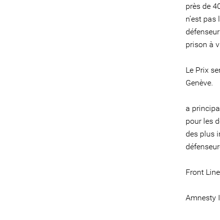
près de 4
n’est pas
défenseur
prison à vi
Le Prix se
Genève.
a princip
pour les 
des plus 
défenseur
Front Line
Amnesty I