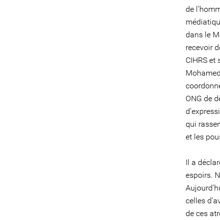
de l’homme
médiatiqu
dans le Mo
recevoir 
CIHRS et s
Mohamed a 
coordonne 
ONG de dé
d’express
qui rasse
et les po
Il a décla
espoirs. N
Aujourd’h
celles d’
de ces atr