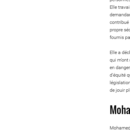
Elle trava
demandant
contribué
propre séc
fournis pa
Elle a déc
qui m’ont
en danger,
d’équité q
législati
de jouir p
Moha
Mohamed Za