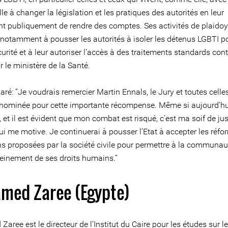
ille à changer la législation et les pratiques des autorités en leur
 publiquement de rendre des comptes. Ses activités de plaidoy
 notamment à pousser les autorités à isoler les détenus LGBTI po
urité et à leur autoriser l’accès à des traitements standards cont
r le ministère de la Santé.
laré: “Je voudrais remercier Martin Ennals, le Jury et toutes celle
 nominée pour cette importante récompense. Même si aujourd’hui
 et il est évident que mon combat est risqué, c’est ma soif de jus
ui me motive. Je continuerai à pousser l’Etat à accepter les réfo
ons proposées par la société civile pour permettre à la communa
leinement de ses droits humains.”
med Zaree (Egypte)
ree est le directeur de l’Institut du Caire pour les études sur le