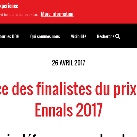
experience
More information
t for us to set cookies.
pour les DDH
Qui sommes-nous
Visibilité
Recherche
26 AVRIL 2017
 des finalistes du pri
Ennals 2017