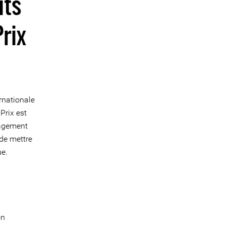
its
rix
rnationale
Prix est
gagement
 de mettre
ue.
on