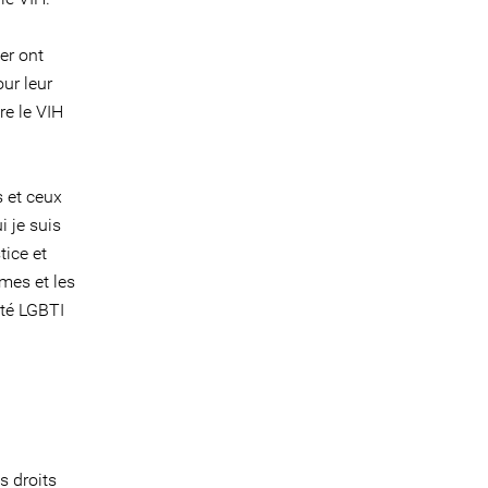
er ont
ur leur
re le VIH
s et ceux
 je suis
tice et
rmes et les
uté LGBTI
s droits