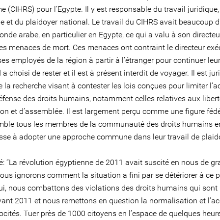
 (CIHRS) pour l’Egypte. Il y est responsable du travail juridique,
e et du plaidoyer national. Le travail du CIHRS avait beaucoup d
nde arabe, en particulier en Egypte, ce qui a valu à son directeu
des menaces de mort. Ces menaces ont contraint le directeur exé
es employés de la région à partir à l’étranger pour continuer leur 
choisi de rester et il est à présent interdit de voyager. Il est juri
la recherche visant à contester les lois conçues pour limiter l’ac
fense des droits humains, notamment celles relatives aux liber
ion et d’assemblée. Il est largement perçu comme une figure fédé
mble tous les membres de la communauté des droits humains e
usse à adopter une approche commune dans leur travail de plaid
ré: “La révolution égyptienne de 2011 avait suscité en nous de g
ous ignorons comment la situation a fini par se détériorer à ce p
ui, nous combattons des violations des droits humains qui sont 
avant 2011 et nous remettons en question la normalisation et l’a
ocités. Tuer près de 1000 citoyens en l’espace de quelques heure