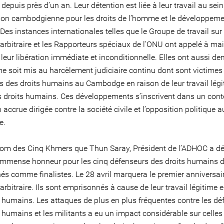
 depuis près d’un an. Leur détention est liée à leur travail au sei
tion cambodgienne pour les droits de l’homme et le développem
es instances internationales telles que le Groupe de travail sur 
 arbitraire et les Rapporteurs spéciaux de l’ONU ont appelé à ma
 leur libération immédiate et inconditionnelle. Elles ont aussi 
me soit mis au harcèlement judiciaire continu dont sont victimes 
s des droits humains au Cambodge en raison de leur travail légi
s droits humains. Ces développements s’inscrivent dans un cont
 accrue dirigée contre la société civile et l’opposition politique a
e.
nom des Cinq Khmers que Thun Saray, Président de l’ADHOC a dé
 immense honneur pour les cinq défenseurs des droits humains d’
és comme finalistes. Le 28 avril marquera le premier anniversair
arbitraire. Ils sont emprisonnés à cause de leur travail légitime 
s humains. Les attaques de plus en plus fréquentes contre les dé
 humains et les militants a eu un impact considérable sur celles