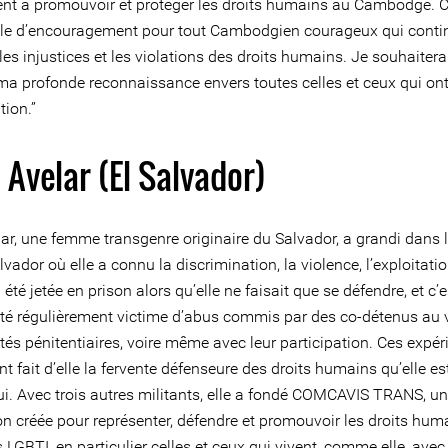
ent à promouvoir et protéger les droits humains au Cambodge. C
e d’encouragement pour tout Cambodgien courageux qui conti
es injustices et les violations des droits humains. Je souhaitera
ma profonde reconnaissance envers toutes celles et ceux qui on
tion.”
 Avelar (El Salvador)
lar, une femme transgenre originaire du Salvador, a grandi dans 
vador où elle a connu la discrimination, la violence, l’exploitatio
a été jetée en prison alors qu’elle ne faisait que se défendre, et c’e
 été régulièrement victime d’abus commis par des co-détenus au 
tés pénitentiaires, voire même avec leur participation. Ces expé
ont fait d’elle la fervente défenseure des droits humains qu’elle es
ui. Avec trois autres militants, elle a fondé COMCAVIS TRANS, u
on créée pour représenter, défendre et promouvoir les droits hum
LGBTI, en particulier celles et ceux qui vivent, comme elle, avec 