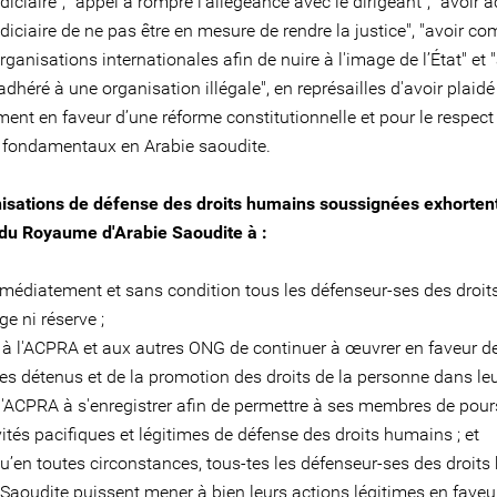
diciaire", "appel à rompre l'allégeance avec le dirigeant", "avoir 
diciaire de ne pas être en mesure de rendre la justice", "avoir 
rganisations internationales afin de nuire à l'image de l’État" et 
dhéré à une organisation illégale", en représailles d'avoir plaidé
ent en faveur d’une réforme constitutionnelle et pour le respect
és fondamentaux en Arabie saoudite.
isations de défense des droits humains soussignées exhortent
 du Royaume d'Arabie Saoudite à :
mmédiatement et sans condition tous les défenseur-ses des droi
e ni réserve ;
 à l'ACPRA et aux autres ONG de continuer à œuvrer en faveur d
es détenus et de la promotion des droits de la personne dans leu
 l'ACPRA à s'enregistrer afin de permettre à ses membres de pour
vités pacifiques et légitimes de défense des droits humains ; et
qu’en toutes circonstances, tous-tes les défenseur-ses des droit
 Saoudite puissent mener à bien leurs actions légitimes en faveu