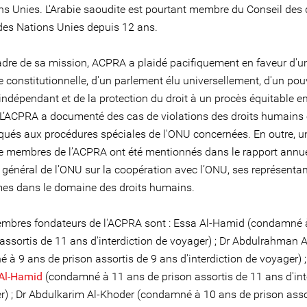
ns Unies. L'Arabie saoudite est pourtant membre du Conseil des 
es Nations Unies depuis 12 ans.
adre de sa mission, ACPRA a plaidé pacifiquement en faveur d'u
 constitutionnelle, d'un parlement élu universellement, d'un pou
 indépendant et de la protection du droit à un procès équitable e
 L’ACPRA a documenté des cas de violations des droits humains e
és aux procédures spéciales de l'ONU concernées. En outre, un
 membres de l’ACPRA ont été mentionnés dans le rapport annu
 général de l’ONU sur la coopération avec l’ONU, ses représentan
s dans le domaine des droits humains.
mbres fondateurs de l'ACPRA sont : Essa Al-Hamid (condamné 
 assortis de 11 ans d'interdiction de voyager) ; Dr Abdulrahman
à 9 ans de prison assortis de 9 ans d'interdiction de voyager) ;
Al-Hamid
(condamné à 11 ans de prison assortis de 11 ans d'int
r) ; Dr Abdulkarim Al-Khoder (condamné à 10 ans de prison asso