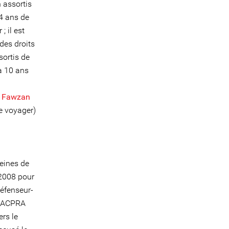
 assortis
4 ans de
; il est
des droits
ortis de
 10 ans
;
Fawzan
e voyager)
eines de
 2008 pour
défenseur-
l'ACPRA
ers le