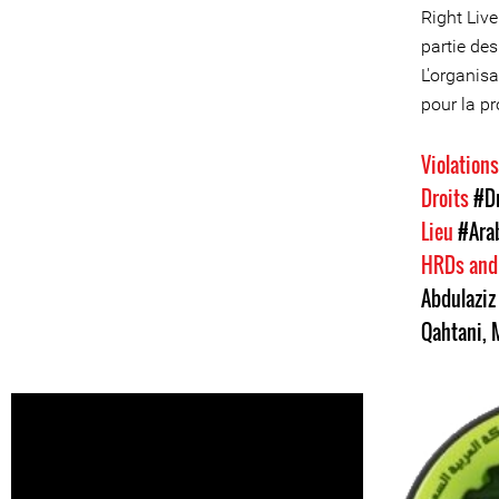
Right Liv
partie de
L'organisa
pour la p
Violation
Droits
#Dr
Lieu
#Ara
HRDs and
Abdulaziz 
Qahtani
,