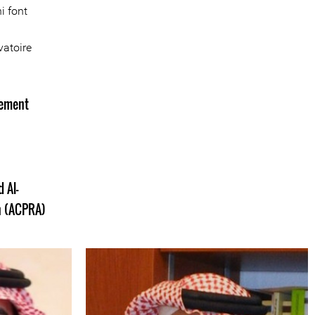
i font
vatoire
nement
 Al-
on (ACPRA)