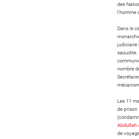
des Natio
l'homme d
Dans le c
monarchie
judiciaire
saoudite.
communiqu
nombre de
Secrétaire
mécanisme
Les 11 me
de prison
(condamné 
Abdullah 
de voyage