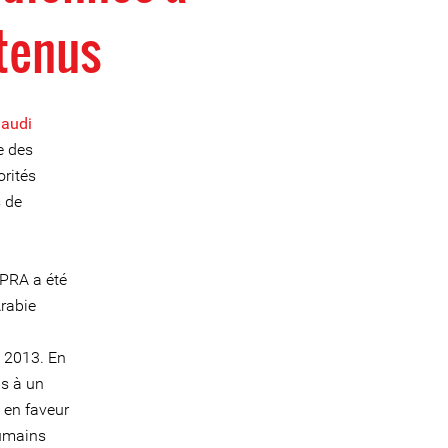
tenus
audi
e des
orités
 de
CPRA a été
Arabie
n 2013. En
is à un
 en faveur
humains