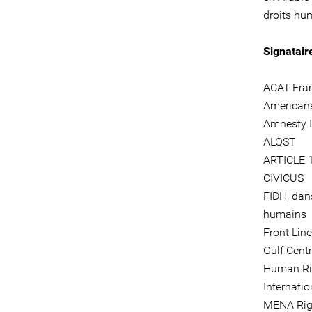
droits hum
Signataire
ACAT-Fra
Americans
Amnesty I
ALQST
ARTICLE 
CIVICUS
FIDH, dans
humains
Front Lin
Gulf Cent
Human Ri
Internati
MENA Rig