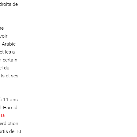
droits de
ne
voir
n Arabie
t les a
 certain
el du
ts et ses
à 11 ans
 Al-Hamid
Dr
erdiction
rtis de 10