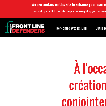
We use cookies on this site to enhance your user 
By clicking any link on this page you are giving your consen
Back
to
Rencontre avec les DDH
Outils 
top
Back
to
top
À l'occ
créatio
conjointe