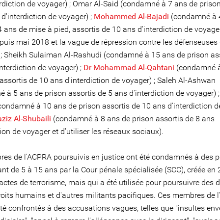
erdiction de voyager) ; Omar Al-Said (condamné à 7 ans de prison
d'interdiction de voyager) ;
Mohammed Al-Bajadi
(condamné à 
4 ans de mise à pied, assortis de 10 ans d'interdiction de voyager 
puis mai 2018 et la vague de répression contre les défenseuses 
; Sheikh Sulaiman Al-Rashudi (condamné à 15 ans de prison ass
nterdiction de voyager) ;
Dr Mohammad Al-Qahtani
(condamné à
assortis de 10 ans d'interdiction de voyager) ; Saleh Al-Ashwan
 à 5 ans de prison assortis de 5 ans d'interdiction de voyager) 
condamné à 10 ans de prison assortis de 10 ans d'interdiction d
ziz Al-Shubaili
(condamné à 8 ans de prison assortis de 8 ans
tion de voyager et d'utiliser les réseaux sociaux).
es de l'ACPRA poursuivis en justice ont été condamnés à des p
ant de 5 à 15 ans par la Cour pénale spécialisée (SCC), créée en
actes de terrorisme, mais qui a été utilisée pour poursuivre des 
roits humains et d'autres militants pacifiques. Ces membres de 
té confrontés à des accusations vagues, telles que "insultes env