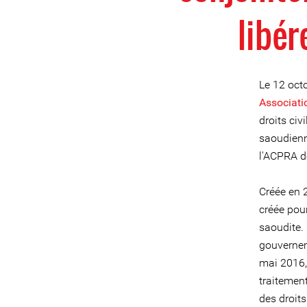
libé
Le 12 octo
Associatio
droits civ
saoudienn
l'ACPRA d
Créée en 
créée pou
saoudite.
gouverneme
mai 2016,
traitement
des droit