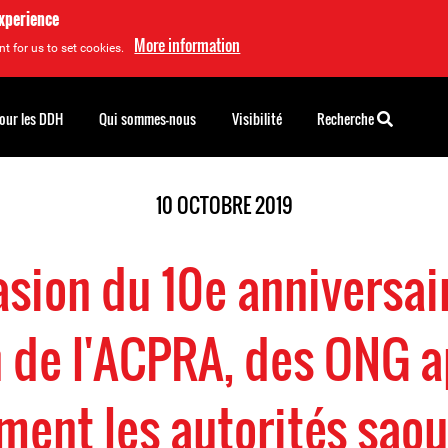
experience
More information
t for us to set cookies.
pour les DDH
Qui sommes-nous
Visibilité
Recherche
10 OCTOBRE 2019
asion du 10e anniversai
n de l'ACPRA, des ONG a
ment les autorités sao