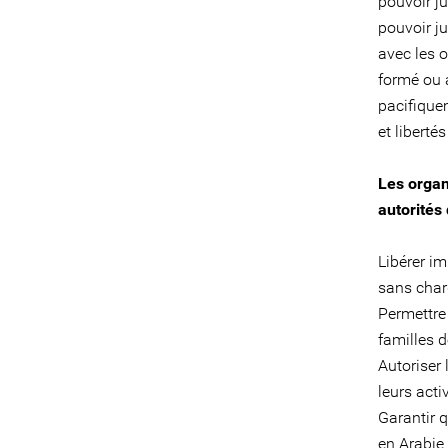
pouvoir ju
pouvoir ju
avec les o
formé ou a
pacifiquem
et libert
Les organ
autorités
Libérer i
sans charg
Permettre
familles d
Autoriser
leurs acti
Garantir 
en Arabie