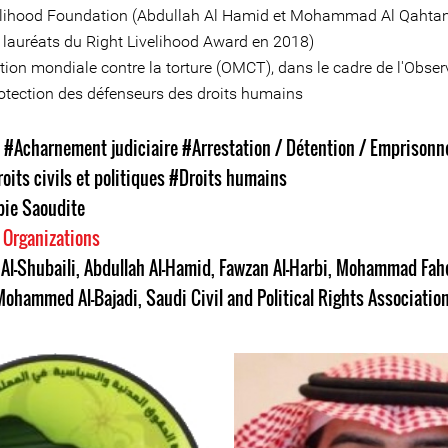
elihood Foundation (Abdullah Al Hamid et Mohammad Al Qahtan
s lauréats du Right Livelihood Award en 2018)
tion mondiale contre la torture (OMCT), dans le cadre de l'Obser
rotection des défenseurs des droits humains
s
#Acharnement judiciaire
#Arrestation / Détention / Emprison
oits civils et politiques
#Droits humains
bie Saoudite
 Organizations
Al-Shubaili
,
Abdullah Al-Hamid
,
Fawzan Al-Harbi
,
Mohammad Fahd
Mohammed Al-Bajadi
,
Saudi Civil and Political Rights Associati