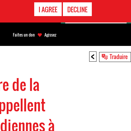
APPEL
I AGREE
DECLINE
D'URGENCE
Faites un don
Agissez
<
Traduire
re de la
ppellent
udiennes à