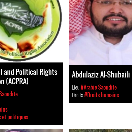
l and Political Rights
Abdulaziz Al-Shubaili
on (ACPRA)
Lieu
#Arabie Saoudite
Saoudite
Droits
#Droits humains
ains
s et politiques