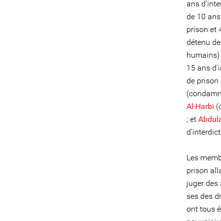
ans d'int
de 10 ans 
prison et 
détenu de
humains) 
15 ans d'i
de prison 
(condamné
Al-Harbi
(
; et
Abdula
d'interdic
Les membr
prison all
juger des 
ses des d
ont tous é