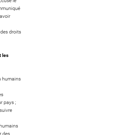
accusé le
communiqué
"avoir
 des droits
 les
ts humains
es
r pays ;
suivre
s humains
r des