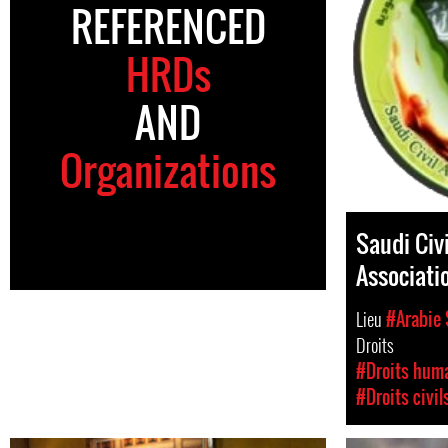
REFERENCED
HRDs
AND
Organizations
Saudi Civi
Associati
Lieu
#Arabie 
Droits
#Droits hum
#Droits civil