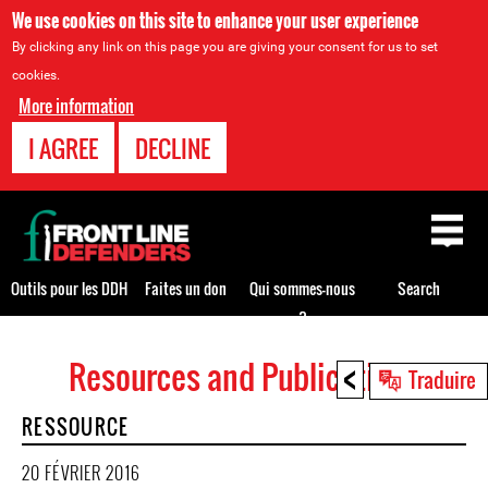
We use cookies on this site to enhance your user experience
By clicking any link on this page you are giving your consent for us to set
cookies.
More information
I AGREE
DECLINE
Back
to
top
Outils pour les DDH
Faites un don
Qui sommes-nous
Search
?
<
Resources and Publications
Back
Traduire
to
RESSOURCE
top
20 FÉVRIER 2016