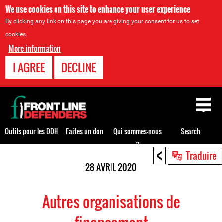
We use cookies on this site to enhance your user experience
By clicking any link on this page you are giving your consent for us to set
cookies.
More information
I AGREE
DECLINE
Back
to
top
Outils pour les DDH
Faites un don
Qui sommes-nous
Search
?
<
Back
Traduire
to
28 AVRIL 2020
top
Autres organisations de