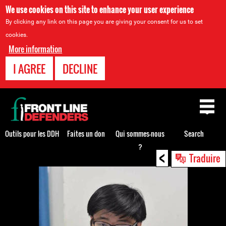
We use cookies on this site to enhance your user experience
By clicking any link on this page you are giving your consent for us to set
cookies.
More information
I AGREE
DECLINE
Back
to
top
Outils pour les DDH
Faites un don
Qui sommes-nous
Search
?
<
Back
Traduire
to
top