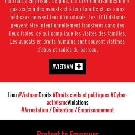
maltraités en prison. De plus, les DDH emprisonnés n'ont
pas accès à des avocats et à leur famille et les soins
médicaux peuvent leur être refusés. Les DDH détenus
peuvent être intentionnellement transférés dans des
lieux isolés, ce qui complique les visites des familles.
Les avocats en droits humains sont souvent victimes
d'abus et radiés du barreau.
#VIETNAM
Lieu
#Vietnam
Droits
#Droits civils et politiques
#Cyber-
activisme
Violations
#Arrestation / Détention / Emprisonnement
Protect to Empower