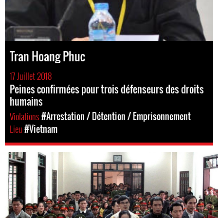
Tran Hoang Phuc
17 Juillet 2018
Peines confirmées pour trois défenseurs des droits
humains
Violations
#Arrestation / Détention / Emprisonnement
Lieu
#Vietnam
#Vietnam-
general-
context.jpg