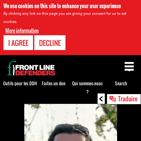
We use cookies on this site to enhance your user experience
By clicking any link on this page you are giving your consent for us to set
cookies.
More information
I AGREE
DECLINE
Back
to
top
Outils pour les DDH
Faites un don
Qui sommes-nous
Search
?
<
Back
Traduire
to
top