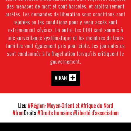
des menaces de mort et sont harcelés, et arbitrairement
arrêtés. Les demandes de libération sous conditions sont
rejetées ou les conditions pour y avoir accès sont
extrêmement sévères. En outre, les DDH sont soumis à
une surveillance systématique et les membres de leurs
familles sont également pris pour cible. Les journalistes
sont condamnés à la flagellation lorsqu'ils critiquent le
gouvernement.
#IRAN
Lieu
#Région: Moyen-Orient et Afrique du Nord
#Iran
Droits
#Droits humains
#Liberté d'association