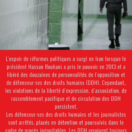
context.jpg
L'espoir de réformes politiques a surgi en Iran lorsque le
président Hassan Rouhani a pris le pouvoir en 2013 et a
libéré des douzaines de personnalités de l'opposition et
de défenseur·ses des droits humains (DDH). Cependant,
les violations de la liberté d'expression, d'association, de
rassemblement pacifique et de circulation des DDH
persistent.
Les défenseur·ses des droits humains et les journalistes
sont arrêtés, placés en détention et poursuivis dans le
cadre de procès inéquitables. Les DDH reçoivent toujours