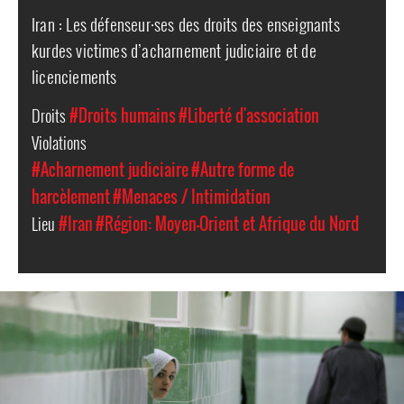
Iran : Les défenseur·ses des droits des enseignants
kurdes victimes d’acharnement judiciaire et de
licenciements
Droits
#Droits humains
#Liberté d'association
Violations
#Acharnement judiciaire
#Autre forme de
harcèlement
#Menaces / Intimidation
Lieu
#Iran
#Région: Moyen-Orient et Afrique du Nord
#Iran-
general-