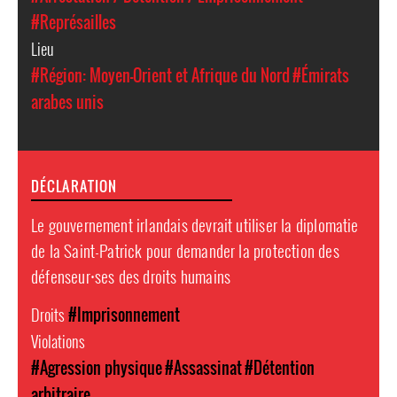
#Représailles
Lieu
#Région: Moyen-Orient et Afrique du Nord
#Émirats
arabes unis
DÉCLARATION
Le gouvernement irlandais devrait utiliser la diplomatie
de la Saint-Patrick pour demander la protection des
défenseur⸱ses des droits humains
Droits
#Imprisonnement
Violations
#Agression physique
#Assassinat
#Détention
arbitraire