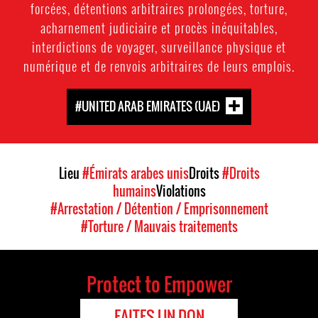
forcées, détentions arbitraires prolongées, torture,
acharnement judiciaire et procès inéquitables,
interdictions de voyager, surveillance physique et
numérique et de renvois arbitraires de leurs emplois.
#UNITED ARAB EMIRATES (UAE)
Lieu
#Émirats arabes unis
Droits
#Droits
humains
Violations
#Arrestation / Détention / Emprisonnement
#Torture / Mauvais traitements
Protect to Empower
FAITES UN DON