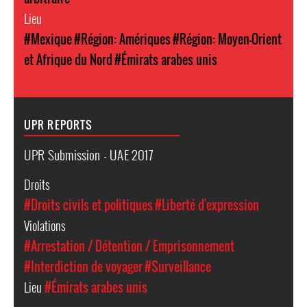
Lieu
#Mexique
#Région: Amériques
#Région: Moyen-Orient
et Afrique du Nord
#Émirats arabes unis
UPR REPORTS
UPR Submission - UAE 2017
Droits
#Droits civils et politiques
#Liberté d'expression
Violations
#Arrestation / Détention / Emprisonnement
#Interdiction de voyager
#Surveillance
Lieu
#Émirats arabes unis