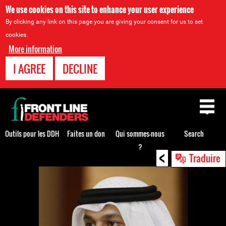
We use cookies on this site to enhance your user experience
By clicking any link on this page you are giving your consent for us to set
cookies.
More information
I AGREE
DECLINE
Back
to
top
Outils pour les DDH
Faites un don
Qui sommes-nous
Search
?
<
Back
Traduire
to
top