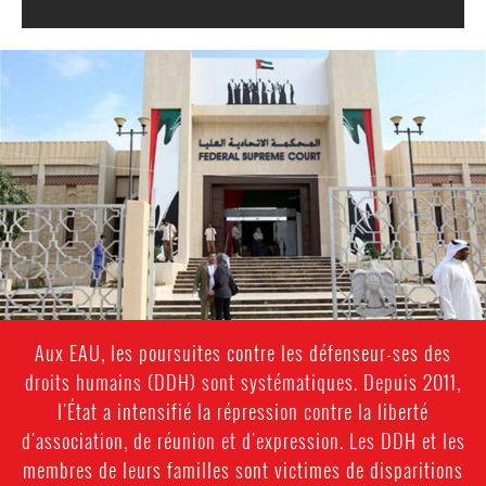
uae-
general-
context.jpeg
Aux EAU, les poursuites contre les défenseur-ses des
droits humains (DDH) sont systématiques. Depuis 2011,
l'État a intensifié la répression contre la liberté
d'association, de réunion et d'expression. Les DDH et les
membres de leurs familles sont victimes de disparitions