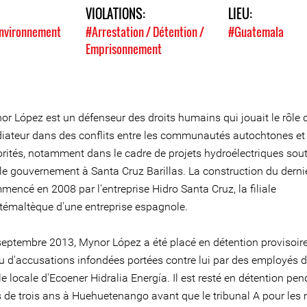
VIOLATIONS:
LIEU:
'environnement
#Arrestation / Détention /
#Guatemala
Emprisonnement
or López est un défenseur des droits humains qui jouait le rôle 
iateur dans des conflits entre les communautés autochtones et 
orités, notamment dans le cadre de projets hydroélectriques sou
 le gouvernement à Santa Cruz Barillas. La construction du derni
encé en 2008 par l'entreprise Hidro Santa Cruz, la filiale
témaltèque d'une entreprise espagnole.
septembre 2013, Mynor López a été placé en détention provisoir
tu d'accusations infondées portées contre lui par des employés d
ale locale d'Ecoener Hidralia Energía. Il est resté en détention pe
s de trois ans à Huehuetenango avant que le tribunal A pour les 