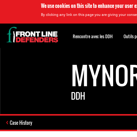
We use cookies on this site to enhance your user 
By clicking any link on this page you are giving your consen
Back
to
Rencontre avec les DDH
Outils 
top
Back
to
MYNOR
top
DDH
Case History