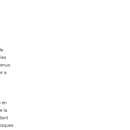
de
les
tenus
er a
e en
e la
ndant
risques