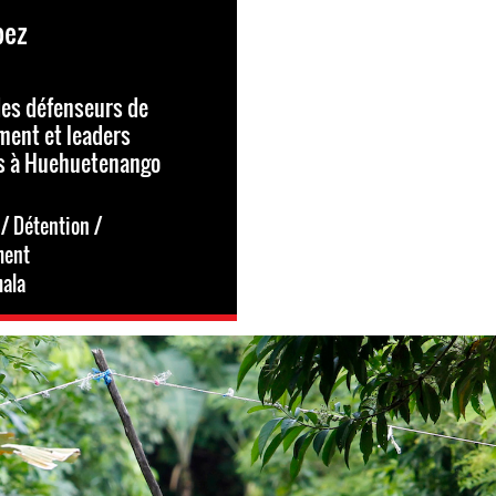
pez
des défenseurs de
ment et leaders
s à Huehuetenango
/ Détention /
ment
ala