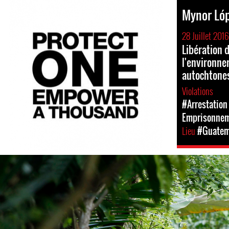
Mynor Ló
28 Juillet 2016
Libération 
l'environne
autochtone
Violations
#Arrestation 
Emprisonne
Lieu
#Guatem
guatemala-
general-