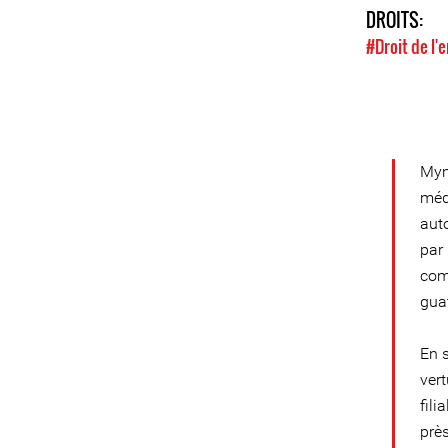
DROITS:
#Droit de l
Myn
méd
aut
par
comm
gua
En 
ver
fili
prè