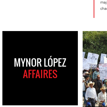
maj
char
MYNOR LÓPEZ
AFFAIRES