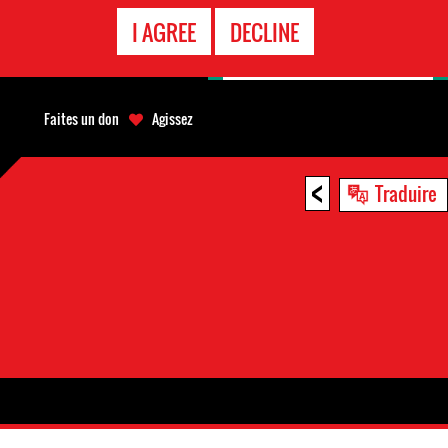
APPEL
I AGREE
DECLINE
D'URGENCE
Faites un don
Agissez
<
Traduire