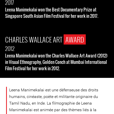
2017
Leena Manimekalai won the Best Documentary Prize at
Singapore South Asian Film Festival for her work in 2017.
CHARLES WALLACE ART
AWARD
2012
Leena Manimekalai won the Charles Wallace Art Award (2012)
in Visual Ethnography, Golden Conch at Mumbai International
Film Festival for her work in 2012.
Leena Manimekalai est une défenseuse des droits
humains, cinéaste, poète et militante originaire du
Tamil Nadu, en Inde. La filmographie de Leena
Manimekalai est animée par des thèmes liés à la