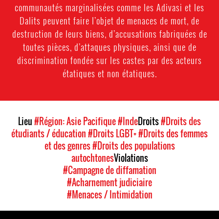
communautés marginalisées comme les Adivasi et les
Dalits peuvent faire l’objet de menaces de mort, de
destruction de leurs biens, d’accusations fabriquées de
toutes pièces, d’attaques physiques, ainsi que de
discrimination fondée sur les castes par des acteurs
étatiques et non étatiques.
Lieu
#Région: Asie Pacifique
#Inde
Droits
#Droits des
étudiants / éducation
#Droits LGBT+
#Droits des femmes
et des genres
#Droits des populations
autochtones
Violations
#Campagne de diffamation
#Acharnement judiciaire
#Menaces / Intimidation