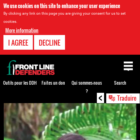
We use cookies on this site to enhance your user experience
By clicking any link on this page you are giving your consent for us to set
cookies.
More information
I AGREE
DECLINE
Back
to
top
Outils pour les DDH
Faites un don
Qui sommes-nous
Search
?
<
Back
Traduire
to
top