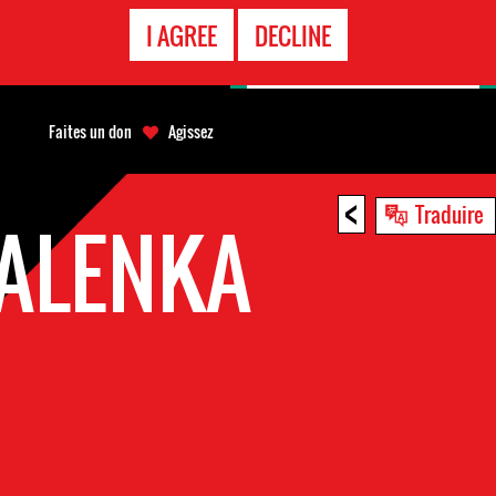
APPEL
I AGREE
DECLINE
D'URGENCE
Faites un don
Agissez
<
Traduire
ALENKA