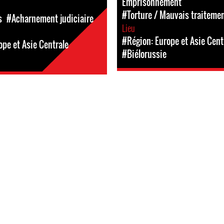
Emprisonnement
#Torture / Mauvais traiteme
s
#Acharnement judiciaire
Lieu
#Région: Europe et Asie Cent
ope et Asie Centrale
#Biélorussie