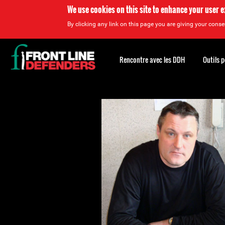
We use cookies on this site to enhance your user 
By clicking any link on this page you are giving your consen
Back
to
Rencontre avec les DDH
Outils 
top
Back
to
top