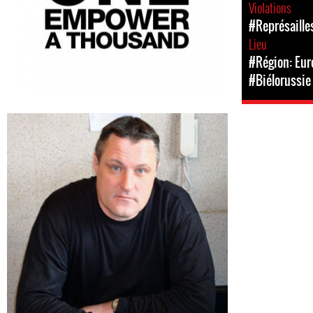
Violations
#Représaille
Lieu
#Région: Eur
#Biélorussie