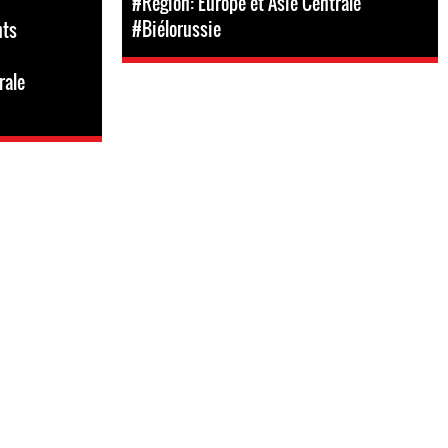
#Région: Europe et Asie Centrale
#Biélorussie
nts
rale