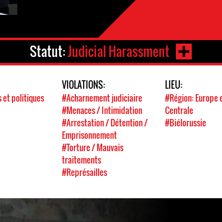
Statut:
Judicial Harassment
VIOLATIONS:
LIEU:
s et politiques
#Acharnement judiciaire
#Région: Europe e
#Menaces / Intimidation
Centrale
#Arrestation / Détention /
#Biélorussie
Emprisonnement
#Torture / Mauvais
traitements
#Représailles