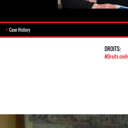
Case History
DROITS:
#Droits civil