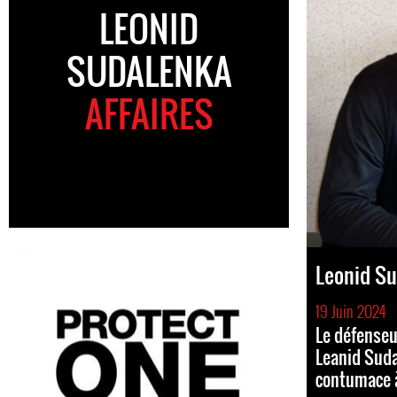
LEONID
SUDALENKA
AFFAIRES
Leonid S
19 Juin 2024
Le défenseu
Leanid Sud
contumace à