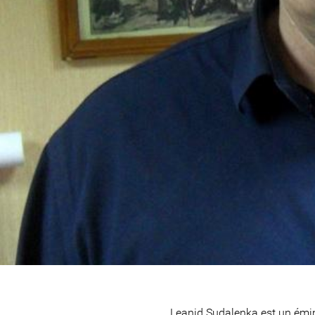
Leanid Sudalenka est un émin