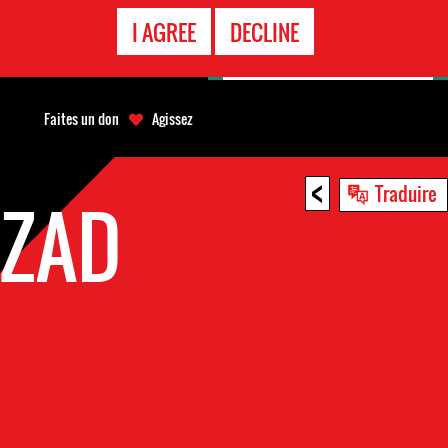
APPEL
I AGREE
DECLINE
D'URGENCE
Faites un don
Agissez
<
Traduire
HZAD