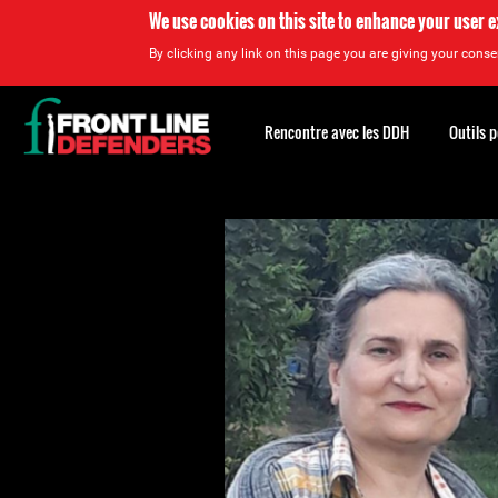
We use cookies on this site to enhance your user 
By clicking any link on this page you are giving your consen
Back
to
Rencontre avec les DDH
Outils 
top
Back
to
top