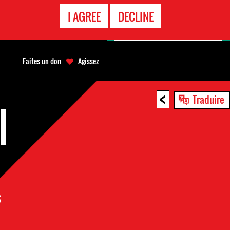
APPEL
I AGREE
DECLINE
D'URGENCE
Faites un don
Agissez
<
Traduire
I
s