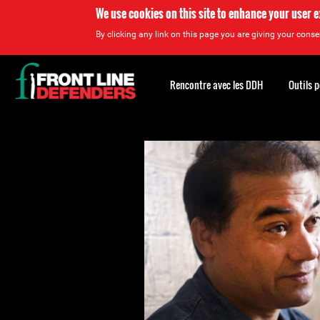
We use cookies on this site to enhance your user 
By clicking any link on this page you are giving your consen
Back
to
Rencontre avec les DDH
Outils 
top
Back
to
top