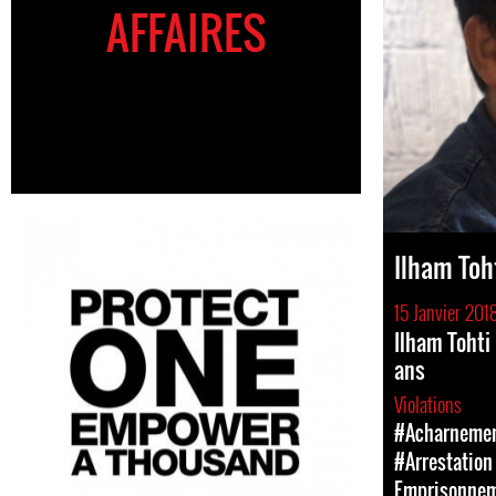
AFFAIRES
Ilham Toh
15 Janvier 201
Ilham Tohti
ans
Violations
#Acharnement
#Arrestation 
Emprisonne