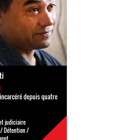
ti
8
 incarcéré depuis quatre
 judiciaire
/ Détention /
ment