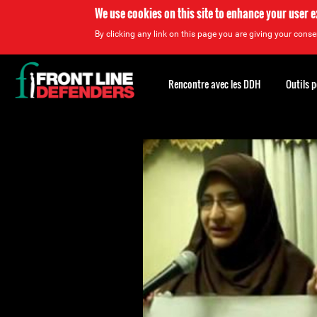
We use cookies on this site to enhance your user 
By clicking any link on this page you are giving your consen
Back
to
Rencontre avec les DDH
Outils 
top
Back
to
top