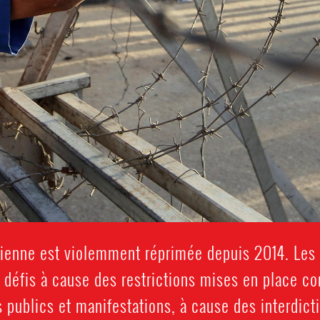
ptienne est violemment réprimée depuis 2014. Les
 défis à cause des restrictions mises en place con
publics et manifestations, à cause des interdict