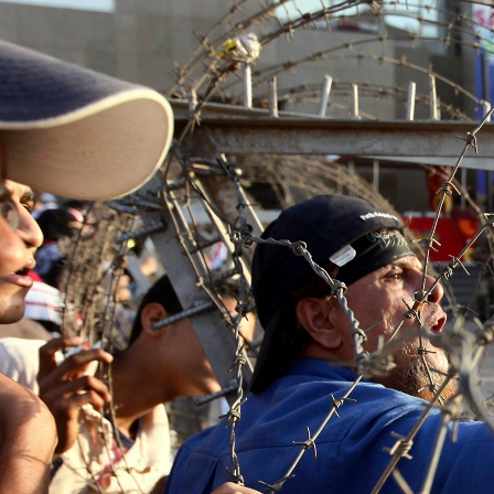
egypt-
general-
context.jpg