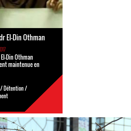
dr El-Din Othman
017
 El-Din Othman
ment maintenue en
/ Détention /
ment