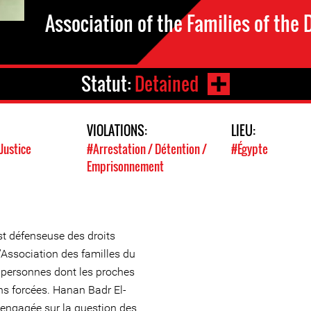
Association of the Families of the
Statut:
Detained
VIOLATIONS:
LIEU:
Justice
#Arrestation / Détention /
#Égypte
Emprisonnement
t défenseuse des droits
'Association des familles du
 personnes dont les proches
ons forcées. Hanan Badr El-
engagée sur la question des