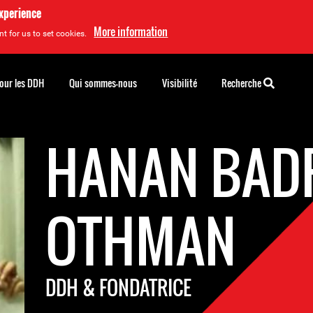
experience
More information
t for us to set cookies.
pour les DDH
Qui sommes-nous
Visibilité
Recherche
HANAN BADR
OTHMAN
DDH & FONDATRICE