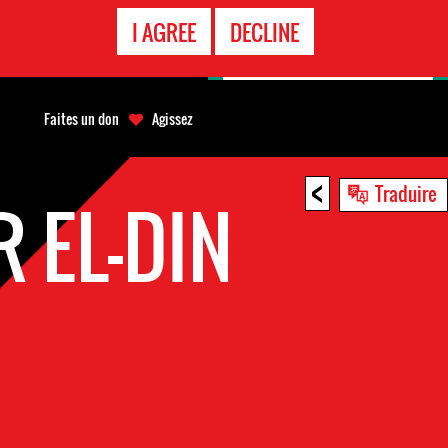
APPEL
I AGREE
DECLINE
D'URGENCE
Faites un don
Agissez
<
Traduire
 EL-DIN