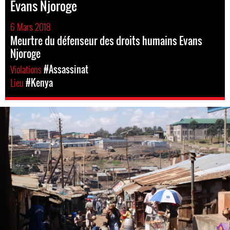
Evans Njoroge
6 Mars 2018
Meurtre du défenseur des droits humains Evans
Njoroge
Violations
#Assassinat
Lieu
#Kenya
kenya-
general-
context.jpg