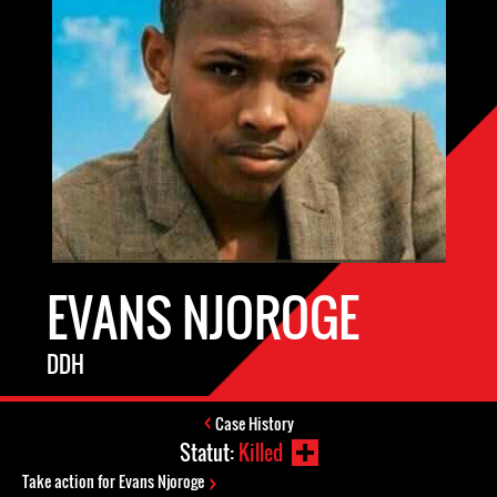
EVANS NJOROGE
DDH
Case History
Statut:
Killed
Take action for Evans Njoroge