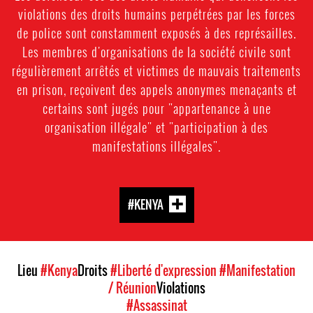
violations des droits humains perpétrées par les forces
de police sont constamment exposés à des représailles.
Les membres d'organisations de la société civile sont
régulièrement arrêtés et victimes de mauvais traitements
en prison, reçoivent des appels anonymes menaçants et
certains sont jugés pour "appartenance à une
organisation illégale" et "participation à des
manifestations illégales".
#KENYA
Lieu
#Kenya
Droits
#Liberté d'expression
#Manifestation
/ Réunion
Violations
#Assassinat