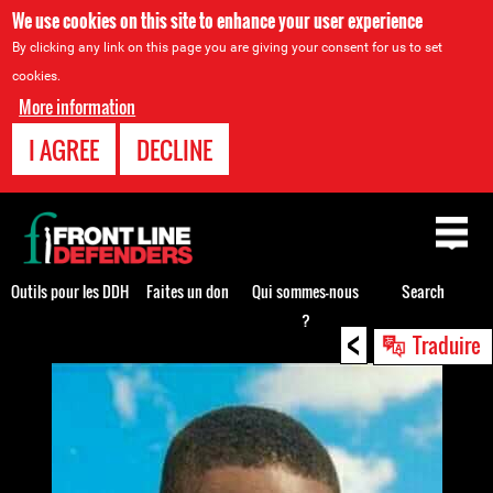
We use cookies on this site to enhance your user experience
By clicking any link on this page you are giving your consent for us to set
cookies.
More information
I AGREE
DECLINE
Back
to
top
Outils pour les DDH
Faites un don
Qui sommes-nous
Search
?
<
Back
Traduire
to
top