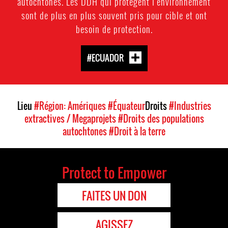
autochtones. Les DDH qui protègent l'environnement
sont de plus en plus souvent pris pour cible et ont
besoin de protection.
#ECUADOR
Lieu
#Région: Amériques
#Équateur
Droits
#Industries
extractives / Megaprojets
#Droits des populations
autochtones
#Droit à la terre
Protect to Empower
FAITES UN DON
AGISSEZ