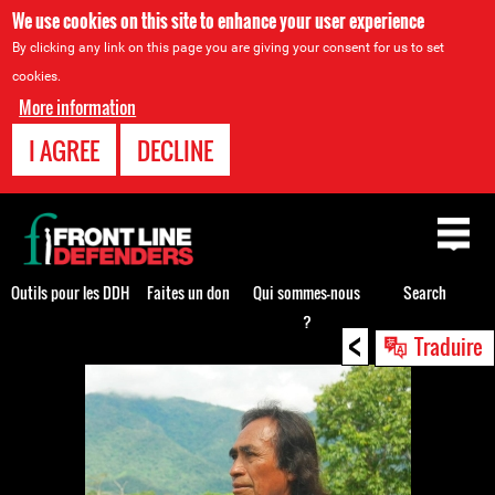
We use cookies on this site to enhance your user experience
By clicking any link on this page you are giving your consent for us to set
cookies.
More information
I AGREE
DECLINE
Back
to
top
Outils pour les DDH
Faites un don
Qui sommes-nous
Search
?
<
Back
Traduire
to
top