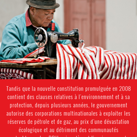
escr-
context.jpg
Tandis que la nouvelle constitution promulguée en 2008
contient des clauses relatives à l'environnement et à sa
protection, depuis plusieurs années, le gouvernement
autorise des corporations multinationales à exploiter les
réserves de pétrole et de gaz, au prix d'une dévastation
écologique et au détriment des communautés