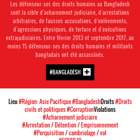
Les défenseur-ses des droits humains au Bangladesh
sont la cible d'acharnement judiciaire, d'arrestations
arbitraires, de fausses accusations, d'enlèvements,
d'agressions physiques, de torture et d'exécutions
extrajudiciaires. Entre février 2013 et septembre 2017, au
moins 15 défenseur-ses des droits humains et militants
bangladais ont été assassinés.
#BANGLADESH
Lieu
#Région: Asie Pacifique
#Bangladesh
Droits
#Droits
civils et politiques
#Corruption
Violations
#Acharnement judiciaire
#Arrestation / Détention / Emprisonnement
#Perquisition / cambriolage / vol