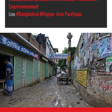
Emprisonnement
Lieu
#Bangladesh
#Région: Asie Pacifique
bangladesh_-
_context_-
_poverty.jpg