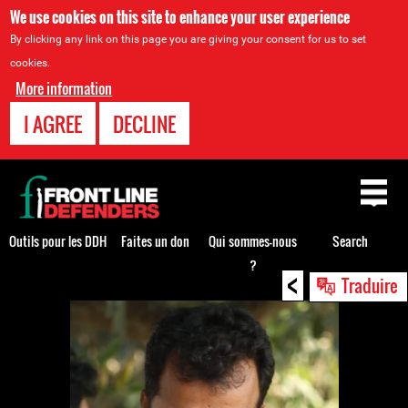
We use cookies on this site to enhance your user experience
By clicking any link on this page you are giving your consent for us to set
cookies.
More information
I AGREE
DECLINE
Back
to
top
Outils pour les DDH
Faites un don
Qui sommes-nous
Search
?
<
Back
Traduire
to
top