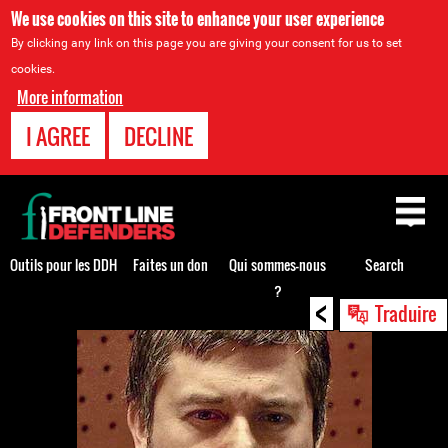
We use cookies on this site to enhance your user experience
By clicking any link on this page you are giving your consent for us to set
cookies.
More information
I AGREE
DECLINE
Back
to
top
Outils pour les DDH
Faites un don
Qui sommes-nous
Search
?
<
Back
Traduire
to
top