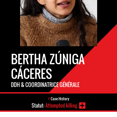
BERTHA ZÚNIGA
CÁCERES
DDH & COORDINATRICE GÉNÉRALE
Case History
Statut:
Attempted killing