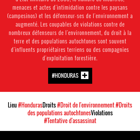
menaces et actes d'intimidation contre les paysans
(campesinos) et les défenseur-ses de l'environnement a
augmenté. Les coupables de violations contre de
nombreux défenseurs de l'environnement, du droit à la
terre et des populations autochtones sont souvent
d'influents propriétaires terriens ou des compagnies
d'exploitation forestière.
#HONDURAS
Lieu
#Honduras
Droits
#Droit de l'environnement
#Droits
des populations autochtones
Violations
#Tentative d'assassinat