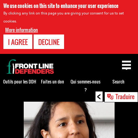
We use cookies on this site to enhance your user experience
By clicking any link on this page you are giving your consent for us to set
cookies.
More information
I AGREE
DECLINE
Back
to
top
Outils pour les DDH
Faites un don
Qui sommes-nous
Search
?
<
Back
Traduire
to
top